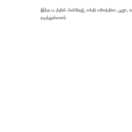
இந்த படத்தில் அவிதேஜ், சக்தி மகேந்திரா, பூஜா,
நடித்துள்ளனர்.
கதை, திரைக்கதை, வசனம் எழுதி இயக்கியுள்ளார் எ
இயக்குநராக பணியாற்றியவர் இவர்.
படம் பற்றி இயக்குநரிடம் கேட்டபோது, ”இது 24 மணிந
படங்களைப் போன்ற வித்தியாசமான திரைக்கதையில்
பரபரப்பான சம்பவங்களுடன் கூடிய முழுக்க முழுக்க
படத்தின் காட்சிகள் முழுவதையும் திருநெல்வேலி
படப்பிடிப்பு நிறைவு பெற்று பட வெளியீட்டுக்கு ம
திரையரங்குகளில் வெளியாகவிருக்கிறது” என்றார்
படக்குழு விவரம்:-