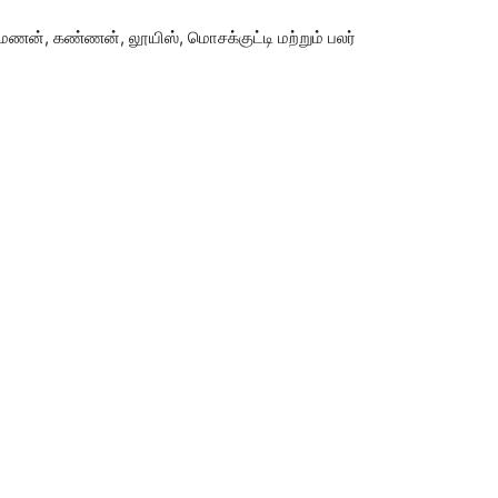
 ரமணன், கண்ணன், லூயிஸ், மொசக்குட்டி மற்றும் பலர்
ம். ஜெனித்குமார். ‘பொட்டு’, ‘கா’ உள்ளிட்ட படங்களில் இணை
ேரத்தில் நடக்கும் கதை. ‘பீட்சா’, ‘டிமாண்டி காலனி’
 உருவாக்கியுள்ளோம். இதுவரை யாரும் பார்த்திராத
 திரில்லர் – ஹாரர் படமாக உருவாகியுள்ளது.
 மாவட்டத்திலுள்ள காவல் கிணறு பகுதியில் படமக்கினோம.
ுந்தைய பணிகள் நடைபெற்று வருகிறது. படம் விரைவில்
.