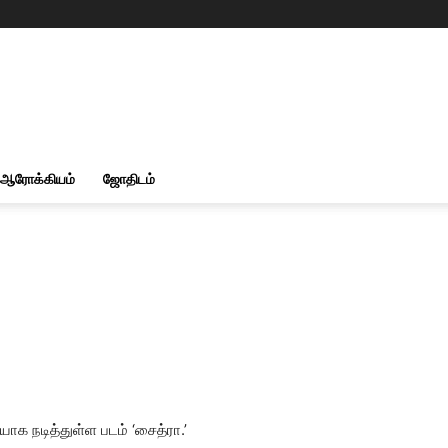
ஆரோக்கியம்
ஜோதிடம்
ாக நடித்துள்ள படம் ‘சைத்ரா.’