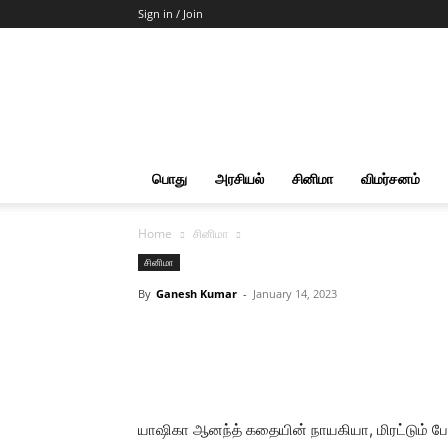
Sign in / Join
Start
Cut
Action
|
News
&
பொது
அரசியல்
சினிமா
விமர்சனம்
Views
Home
சினிமா
சினிமா
By
Ganesh Kumar
-
January 14, 2023
யாஷிகா ஆனந்த் கதையின் நாயகியா, மிரட்டும் பேய