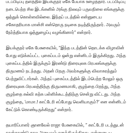
படப்பிடிப்பு தளத்தில் இயக்குநர் டீகே பேயாக உழைத்தார். படப்பிடிப்பு
நடைபெற்ற சில இடங்களில் அங்கு நிலவும் பருவநிலை எங்களுக்கு
ஒத்துக் கொள்ளவில்லை. இந்தப் படத்தில் என்னுடைய
சகோதரியாக மான்சி என்றொரு நடிகை நடித்திருந்தார். அவரும்
நேர்த்தியாக ஒத்துழைப்பு வழங்கினார்” என்றார்.
இயக்குநர் டீகே பேசுகையில், ”இந்த படத்தின் தொடக்க விழாவின்
போது எடுக்கப்பட்ட புகைப்படம் ஒன்று என்னிடம் இருக்கிறது. அந்த
புகைப்படத்தில் இருக்கும் இரண்டு திரையுலக பிரபலங்களுக்கு
திருமணம் நடந்தது. அதன் பிறகு அவர்களுக்கு விவாகரத்தும்
பெற்றுவிட்டார்கள். அந்தப் புகைப்படத்தில் இடம்பெற்ற மேலும் ஒரு
திரையுலக பிரபலத்திற்கு திருமணமாகி, குழந்தை பிறந்து, அந்த
குழந்தை கல்வி கற்க பள்ளிக்கூடத்திற்கு சென்று விட்டது. அந்த
குழந்தை, ‘மாமா.! காட்டேரி எப்போது வெளியாகும்?’ என என்னிடம்
கேட்டுக் கொண்டிருக்கிறது” என்றார்.
தயாரிப்பாளர் ஞானவேல் ராஜா பேசுகையில், ” காட்டேரி படத்துடன்
நான்காண்டு கால அனுபவம் எனக்கிருக்கிறது. என்னுடைய