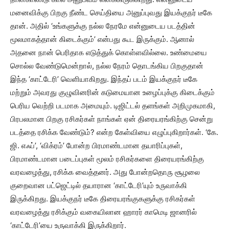
மனைவிக்கு பிறகு நீண்ட செய்தியை அனுப்புவது இயக்குநர் டீகே
தான். அதில் ‘உங்களுக்கு நல்ல நேரமே என்னுடைய படத்தின்
மூலமாகத்தான் கிடைக்கும்’ என்பது கூட இருக்கும். ஆனால்
அதனை நான் பெரிதாக எடுத்துக் கொள்ளவில்லை. உண்மையை
சொல்ல வேண்டுமென்றால், நல்ல நேரம் தொடங்கிய பிறகுதான்
இந்த ‘காட்டேரி’ வெளியாகிறது. இந்தப் படம் இயக்குநர் டீகே
மற்றும் அவரது குழுவினரின் கடுமையான உழைப்புக்கு கிடைக்கும்
பெரிய வெற்றி படமாக அமையும். டிஜிட்டல் தளங்கள் அறிமுகமாகி,
பிரபலமான பிறகு ரசிகர்கள் நாங்கள் ஏன் திரையரங்கிற்கு சென்று
படத்தை ரசிக்க வேண்டும்? என்ற கேள்வியை எழுப்புகிறார்கள். ‘கே.
ஜி. எஃப்’, ‘விக்ரம்’ போன்ற பிரமாண்டமான தயாரிப்புகள்,
பிரமாண்டமான படைப்புகள் மூலம் ரசிகர்களை திரையரங்கிற்கு
வரவழைத்து, ரசிக்க வைத்தனர். அது போன்றதொரு சூழலை
குறைவான பட்ஜெட்டில் தயாரான ‘காட்டேரி’யும் உருவாக்கி
இருக்கிறது. இயக்குநர் டீகே திரையரங்குகளுக்கு ரசிகர்கள்
வரவழைத்து ரசிக்கும் வகையிலான ஹாரர் காமெடி ஜானரில்
‘காட்டேரி’யை உருவாக்கி இருக்கிறார்.