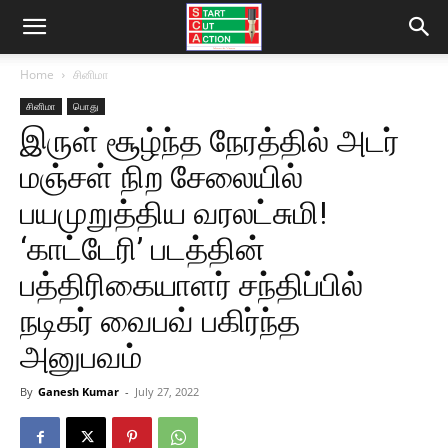
Home
சினிமா
சினிமா
பொது
இருள் சூழ்ந்த நேரத்தில் அடர்
மஞ்சள் நிற சேலையில்
பயமுறுத்திய வரலட்சுமி!
‘காட்டேரி’ படத்தின்
பத்திரிகையாளர் சந்திப்பில்
நடிகர் வைபவ் பகிர்ந்த
அனுபவம்
By
Ganesh Kumar
-
July 27, 2022