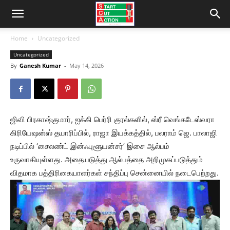
Home
Uncategorized
Uncategorized
By
Ganesh Kumar
-
May 14, 2026
ஜிவி பிரகாஷ்குமார், ஐக்கி பெர்ரி குரல்களில், ஸ்ரீ வெங்கடேஸ்வரா
கிரியேஷன்ஸ் தயாரிப்பில், ராஜா இயக்கத்தில், பலராம் ஜெ. பாலாஜி
நடிப்பில் ‘சைலண்ட் இன்ஃபுளூயன்சர்’ இசை ஆல்பம்
உருவாகியுள்ளது. அதையடுத்து ஆல்பத்தை அறிமுகப்படுத்தும்
விதமாக பத்திரிகையாளர்கள் சந்திப்பு சென்னையில் நடைபெற்றது.