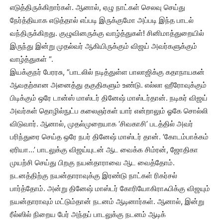
எடுத்திருக்கிறார்கள். ஆனால், ஏழு நாட்கள் செலவு செய்து
நேர்த்தியாக எடுத்தால் எப்படி இருக்குமோ அப்படி இந்த பாடல்
வந்திருக்கிறது. குழுவினருக்கு வாழ்த்துகள்! சினிமாத்துறையில்
இருந்து இன்று முதல்வர் ஆகியிருக்கும் விஜய் அவர்களுக்கும்
வாழ்த்துகள் “.
இயக்குநர் பேரரசு, “பாடலில் நடித்துள்ள பாலாஜிக்கு கதாநாயகன்
ஆவதற்கான அனைத்து தகுதிகளும் உண்டு. எல்லா ஹீரோவுக்கும்
பிடிக்கும் ஒரே டான்ஸ் மாஸ்டர் தினேஷ் மாஸ்டர்தான். நடிகர் விஜய்
அவர்கள் தொழில்நுட்ப கலைஞர்கள் யார் என்றாலும் ஓகே சொல்லி
விடுவார். ஆனால், முதல்முறையாக ‘சிவகாசி’ படத்தில் அவர்
பரிந்துரை செய்த ஒரே நபர் தினேஷ் மாஸ்டர் தான். ‘கோடம்பாக்கம்
ஏரியா…’ பாடலுக்கு விஜய்யுடன் ஆட வைக்க சிம்ரன், ஜோதிகா
முயற்சி செய்து பிறகு நயன்தாராவை ஆட வைத்தோம்.
நடனத்திற்கு நயன்தாராவுக்கு இரண்டு நாட்கள் ரிகர்சல்
பார்த்தோம். அன்று தினேஷ் மாஸ்டர் கோரியோகிராஃபிக்கு விஜயும்
நயன்தாராவும் மட்டும்தான் நடனம் ஆடினார்கள். ஆனால், இன்று
ரீல்ஸில் நிறைய பேர் அந்தப் பாடலுக்கு நடனம் ஆடிக்