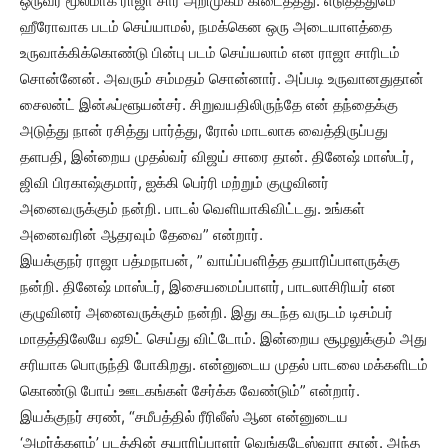
ஒருவர் மூலமாக ராஜா சார் அறிமுகம் கிடைத்தது. எடுத்ததுமே
ஹீரோவாக படம் செய்யாமல், நமக்கென ஒரு அடையாளத்தை
உருவாக்கிக்கொண்டு பின்பு படம் செய்யலாம் என ராஜா சாரிடம்
சொன்னேன். அவரும் சம்மதம் சொன்னார். அப்படி உருவானதுதான்
சைலன்ட் இன்ஃப்ளூயன்சர். சிறுவயதிலிருந்தே என் தந்தைக்கு
அடுத்து நான் ரசித்து பார்த்து, ரோல் மாடலாக வைத்திருப்பது
தளபதி, இன்றைய முதல்வர் விஜய் சாரை தான். தினேஷ் மாஸ்டர்,
ஜிவி பிரகாஷ்குமார், ஐக்கி பெர்ரி மற்றும் குழுவினர்
அனைவருக்கும் நன்றி. பாடல் வெளியாகிவிட்டது. உங்கள்
அனைவரின் ஆதரவும் தேவை” என்றார்.
இயக்குநர் ராஜா பத்மநாபன், ” வாய்ப்பளித்த தயாரிப்பாளருக்கு
நன்றி. தினேஷ் மாஸ்டர், இசையமைப்பாளர், பாடலாசிரியர் என
குழுவினர் அனைவருக்கும் நன்றி. இது கடந்த வருடம் டிசம்பர்
மாதத்திலேயே ஷூட் செய்து விட்டோம். இன்றைய சூழலுக்கும் அது
சரியாக பொருந்தி போகிறது. என்னுடைய முதல் பாடலை மக்களிடம்
கொண்டு போய் ஊடகங்கள் சேர்க்க வேண்டும்” என்றார்.
இயக்குநர் சரண், “சமீபத்தில் ரீரிலீஸ் ஆன என்னுடைய
‘அமர்க்களம்’ படத்தின் தயாரிப்பாளர் வெங்கடேஸ்வரா தான். அந்த