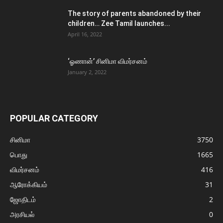
The story of parents abandoned by their
children… Zee Tamil launches...
April 16, 2022
‘ஓணான்’ சினிமா விமர்சனம்
January 2, 2022
POPULAR CATEGORY
சினிமா
3750
பொது
1665
விமர்சனம்
416
ஆரோக்கியம்
31
ஜோதிடம்
2
அரசியல்
0