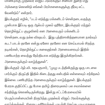
மாண்புமிகு முதல்வர் விஜய் அவர்களும் சினிமா துறை மீது
அக்கறை கொண்டு எங்கள் பிரச்சனைகளுக்கு தீர்வு எட்ட
வேண்டும்” என்றார்.
இயக்குநர் எழில், “படம் எடுத்து மக்களிடம் சென்றடைவதற்கு
முன்பாக இப்படி ஒரு ஆல்பம் மூலம் ஹீரோ, இயக்குநர் மற்றும்
தொழில்நுட்ப குழுவினர் என அனைவரும் மக்களிடம்
சென்றடைவது நல்ல விஷயம். இது புத்திசாலித்தனமான நகர்வும்
கூட! பாடல் தானே என்று ஏனோ தானோ என செய்யாமல் சிறந்த
நடிகர்கள், தொழில்நுட்ப கலைஞர்கள் அனைவரையும் இதில்
பணியாற்ற வைத்து நேர்தியாக எடுத்து இருக்கிறார்கள்.
அனைவருக்கும் வாழ்த்துகள்”.
இயக்குநர் ஆர்.வி. உதயகுமார், “முழு படத்திலிருந்து ஒரு பாடலை
பார்க்கும் திருப்தி இதில் கிடைத்தது என்பதில் எள்ளளவும் சந்தேகம்
இல்லை. பணிபுரிந்த அனைவருக்கும் வாழ்த்துகள். இயக்குநர்
பேரரசு குறிப்பிட்டது போல தமிழ் திரையுலகம் பல சவால்களை
சந்தித்து கொண்டிருக்கிறது. இன்று சட்டப்பேரவையில்
பெரும்பான்மையின் நிரூபித்த முதல்வர் விஜய் அவர்களுக்கு
வாழ்த்துக்கள். நிறைய ஹீரோக்கள் முயற்சி செய்து முடியாததை