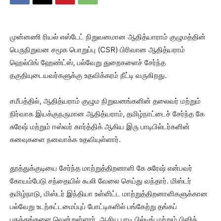
முன்னணி ரியல் எஸ்டேட் நிறுவனமான ஆதித்யாராம் குழுமத்தின்
பெருநிறுவன சமூக பொறுப்பு (CSR) பிரிவான ஆதித்யராம்
ஹெல்பிங் ஹேண்ட்ஸ், பல்வேறு துறைகளைச் சேர்ந்த
தகுதியுடையவர்களுக்கு உதவிக்கரம் நீட்டி வருகிறது.
சமீபத்தில், ஆதித்யராம் குழும நிறுவனங்களின் தலைவர் மற்றும்
நிர்வாக இயக்குநருமான ஆதித்யராம், தமிழ்நாட்டைச் சேர்ந்த கே
சுரேஷ் மற்றும் ஈஸ்வர் கார்த்திக் ஆகிய இரு பாடிபில்டர்களின்
கனவுகளை நனவாக்க உதவியுள்ளார்.
தூத்துக்குடியை சேர்ந்த மாற்றுத்திறனாளி கே சுரேஷ் என்பவர்
கோயம்பேடு சந்தையில் கூலி வேலை செய்து வந்தார். மிஸ்டர்
தமிழ்நாடு, மிஸ்டர் இந்தியா உள்ளிட்ட மாற்றுத்திறனாளிகளுக்கான
பல்வேறு உடற்கட்டமைப்புப் போட்டிகளில் பங்கேற்று தங்கப்
பதக்கங்களை வென்றுள்ளார். ஆசிய பாடி பில்டிங் மற்றும் பிஸிக்