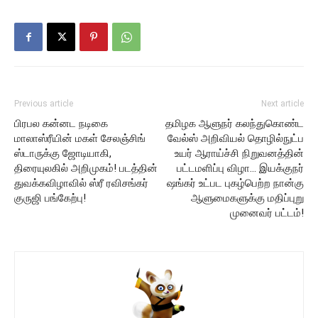
Previous article
Next article
பிரபல கன்னட நடிகை
தமிழக ஆளுநர் கலந்துகொண்ட
மாலாஸ்ரீயின் மகள் சேலஞ்சிங்
வேல்ஸ் அறிவியல் தொழில்நுட்ப
ஸ்டாருக்கு ஜோடியாகி,
உயர் ஆராய்ச்சி நிறுவனத்தின்
திரையுலகில் அறிமுகம்! படத்தின்
பட்டமளிப்பு விழா… இயக்குநர்
துவக்கவிழாவில் ஸ்ரீ ரவிசங்கர்
ஷங்கர் உட்பட புகழ்பெற்ற நான்கு
குருஜி பங்கேற்பு!
ஆளுமைகளுக்கு மதிப்புறு
முனைவர் பட்டம்!