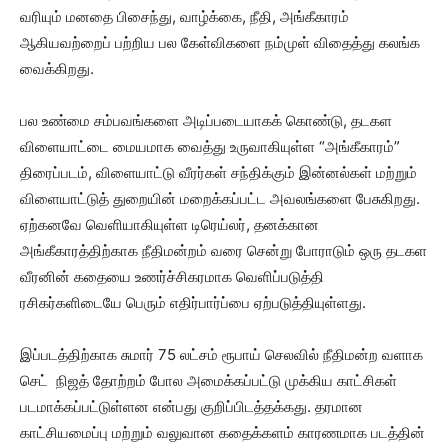
வரியும் மனதை பிசைந்து, வாழ்க்கை, நீதி, அங்கீகாரம்
ஆகியவற்றைப் பற்றிய பல கேள்விகளை நம்முள் விதைத்து கலங்க
வைக்கிறது.
பல உண்மை சம்பவங்களை அடிப்படையாகக் கொண்டு, தடகள
விளையாட்டை மையமாக வைத்து உருவாகியுள்ள “அங்கீகாரம்”
திரைப்படம், விளையாட்டு வீரர்கள் சந்திக்கும் இன்னல்கள் மற்றும்
விளையாட்டுத் துறையின் மறைக்கப்பட்ட அவலங்களை பேசுகிறது.
ஏற்கனவே வெளியாகியுள்ள டிரெய்லர், தனக்கான
அங்கீகாரத்திற்காக நீதிமன்றம் வரை சென்று போராடும் ஒரு தடகள
வீரனின் கதையை உணர்ச்சிகரமாக வெளிப்படுத்தி
ரசிகர்களிடையே பெரும் எதிர்பார்ப்பை ஏற்படுத்தியுள்ளது.
இப்படத்திற்காக சுமார் 75 லட்சம் ரூபாய் செலவில் நீதிமன்ற வளாக
செட் நிஜத் தோற்றம் போல அமைக்கப்பட்டு முக்கிய காட்சிகள்
படமாக்கப்பட்டுள்ளன என்பது குறிப்பிடத்தக்கது. தரமான
காட்சியமைப்பு மற்றும் வலுவான கதைக்களம் காரணமாக படத்தின்