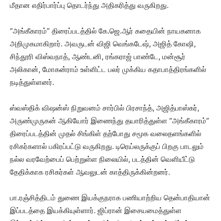
மீதான எதிர்பார்ப்பு தொடர்ந்து அதிகரித்து வருகிறது.
“அங்கீகாரம்” திரைப்படத்தில் கே.ஜெ.ஆர் கதையின் நாயகனாக
அறிமுகமாகிறார். அவருடன் விஜி வெங்கடேஷ், அஜித் கோஷி,
சிந்தூரி விஸ்வநாத், ஆண்டனி, ரங்கராஜ் பாண்டே, மன்சூர்
அலிகான், மோகன்ராம் உள்ளிட்ட பலர் முக்கிய கதாபாத்திரங்களில்
நடித்துள்ளனர்.
ஸ்வஸ்திக் விஷன்ஸ் நிறுவனம் சார்பில் பிரசாந்த், அஜித்பாஸ்கர்,
அருண்முருகன் ஆகியோர் இணைந்து தயாரித்துள்ள “அங்கீகாரம்”
திரைப்படத்தின் முதல் சிங்கிள் தற்போது சமூக வலைதளங்களில்
ரசிகர்களால் பகிரப்பட்டு வருகிறது. டிரெய்லருக்குப் பிறகு பாடலும்
நல்ல வரவேற்பைப் பெற்றுள்ள நிலையில், படத்தின் வெளியீட்டு
தேதிக்காக ரசிகர்கள் ஆவலுடன் காத்திருக்கின்றனர்.
பா.ரஞ்சித்திடம் துணை இயக்குநராக பணியாற்றிய தென்பாதியான்
இப்படத்தை இயக்கியுள்ளார். ஜிப்ரான் இசையமைத்துள்ள