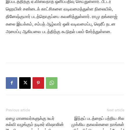
இப்படத்திற்கு ஏ.விஸ்வநாத் ஒளிப்பதிவு செய்துள்ளார். பீட்டர்
ஹெயின் சண்டைக் காட்சிகளை வடிவமைத்துள்ள நிலையில்,
தினேஷ்குமார் படத்தொகுப்பை கவனித்துள்ளார். ராமு தங்கராஜ்
கலை இயக்கம், சம்பத் ஆழ்வார் ஒலி வடிவமைப்பு, ஷெரீப் நடன
அமைப்பு ஆகியவை படத்திற்கு கூடுதல் பலம் சேர்த்துள்ளன.
Previous article
Next article
ஏழை மாணவர்களுக்கு உயர்
இந்தப் படத்தைப் பற்றிய சில
கல்வி வழங்கும் நடிகர் விஷாலின்
முக்கிய தகவல்களை நாங்கள்