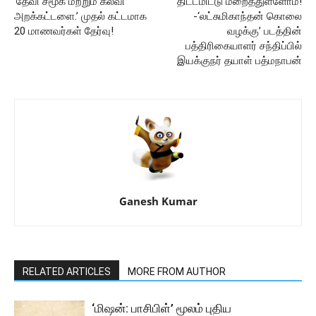
‘தேவி சமூக மற்றும் கல்வி
திட்டமிட்டு மறைத்துள்ளோம்!
அறக்கட்டளை.’ முதல் கட்டமாக
-‘லட்சுமிகாந்தன் கொலை
20 மாணவர்கள் தேர்வு!
வழக்கு’ படத்தின்
பத்திரிகையாளர் சந்திப்பில்
இயக்குநர் தயாள் பத்மநாபன்
Ganesh Kumar
RELATED ARTICLES
MORE FROM AUTHOR
‘மிஷன்: பாசிபிள்’ மூலம் புதிய