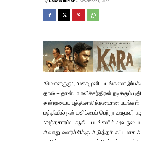
By
Ganesh Kumar
-
November 4, 2022
‘மெளனகுரு’, ‘மகாமுனி’ படங்களை இயக்கி
தாஸ் – தான்யா ரவிச்சந்திரன் நடிக்கும் ப
தன்னுடைய புத்திசாலித்தனமான படங்கள் தே
மத்தியில் நன் மதிப்பைப் பெற்று வருபவர் நட
‘அந்தகாரம்’ ஆகிய படங்களில் அவருடைய 
அவரது வளர்ச்சிக்கு அடுத்தக் கட்டமாக அ