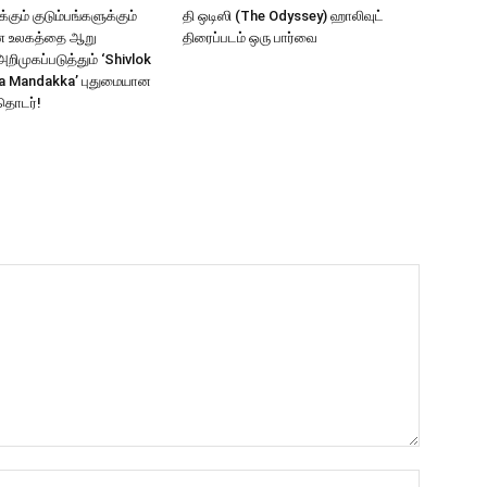
கும் குடும்பங்களுக்கும்
தி ஒடிஸி (The Odyssey) ஹாலிவுட்
ாண உலகத்தை ஆறு
திரைப்படம் ஒரு பார்வை
ிமுகப்படுத்தும் ‘Shivlok
a Mandakka’ புதுமையான
தொடர்!