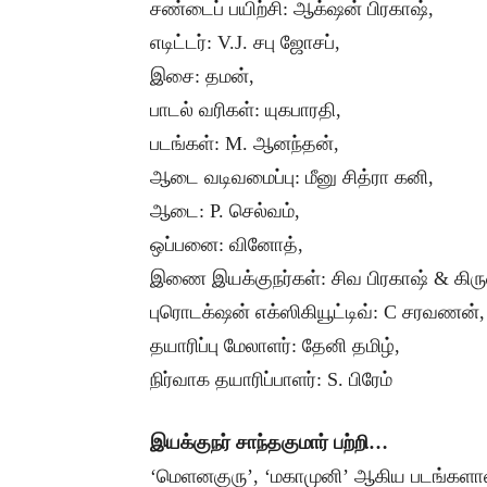
சண்டைப் பயிற்சி: ஆக்‌ஷன் பிரகாஷ்,
எடிட்டர்: V.J. சபு ஜோசப்,
இசை: தமன்,
பாடல் வரிகள்: யுகபாரதி,
படங்கள்: M. ஆனந்தன்,
ஆடை வடிவமைப்பு: மீனு சித்ரா கனி,
ஆடை: P. செல்வம்,
ஒப்பனை: வினோத்,
இணை இயக்குநர்கள்: சிவ பிரகாஷ் & கிரு
புரொடக்‌ஷன் எக்ஸிகியூட்டிவ்: C சரவணன்,
தயாரிப்பு மேலாளர்: தேனி தமிழ்,
நிர்வாக தயாரிப்பாளர்: S. பிரேம்
இயக்குநர் சாந்தகுமார் பற்றி…
‘மெளனகுரு’, ‘மகாமுனி’ ஆகிய படங்களால