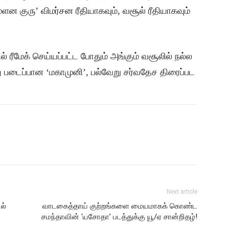
ன குரு’ விமர்சன ரீதியாகவும், வசூல் ரீதியாகவும்
ில் ரீமேக் செய்யப்பட்ட போதும் அங்கும் வசூலில் நல்ல
 படைப்பான ‘மகாமுனி’, பல்வேறு சர்வதேச திரைப்பட
Next article
ல்
வாடகைத்தாய் குற்றங்களை மையமாகக் கொண்ட
சமந்தாவின் ‘யசோதா’ படத்துக்கு யூ/ஏ சான்றிதழ்!