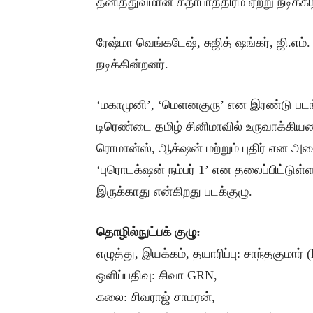
தனித்துவமான கதாபாத்திரம் ஏற்று நடிக்கிற
ரேஷ்மா வெங்கடேஷ், சுஜித் ஷங்கர், ஜி.எம். 
நடிக்கின்றனர்.
‘மகாமுனி’, ‘மெளனகுரு’ என இரண்டு படங்க
டிரெண்டை தமிழ் சினிமாவில் உருவாக்கியவ
ரொமான்ஸ், ஆக்‌ஷன் மற்றும் புதிர் என அ
‘புரொடக்‌ஷன் நம்பர் 1’ என தலைப்பிட்டுள்ள
இருக்காது என்கிறது படக்குழு.
தொழில்நுட்பக் குழு:
எழுத்து, இயக்கம், தயாரிப்பு: சாந்தகுமார
ஒளிப்பதிவு: சிவா GRN,
கலை: சிவராஜ் சாமரன்,