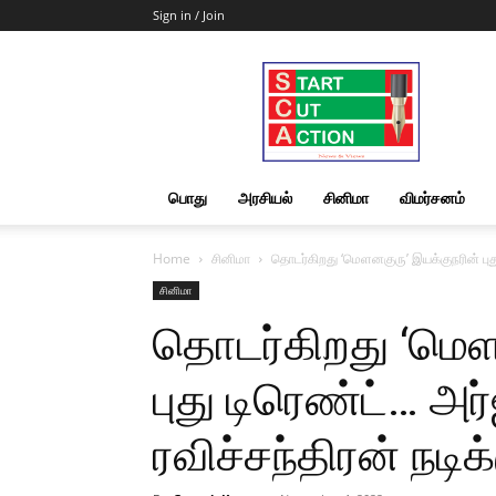
Sign in / Join
Start
Cut
Action
|
News
&
பொது
அரசியல்
சினிமா
விமர்சனம்
Views
Home
சினிமா
தொடர்கிறது ‘மெளனகுரு’ இயக்குநரின் புது 
சினிமா
தொடர்கிறது ‘மெள
புது டிரெண்ட்… அ
ரவிச்சந்திரன் நடிக்