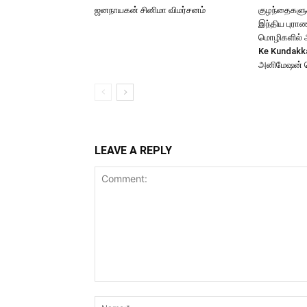
ஜனநாயகன் சினிமா விமர்சனம்
குழந்தைகளுக்
இந்திய புர
மொழிகளில் அற
Ke Kundakk
அனிமேஷன் 
LEAVE A REPLY