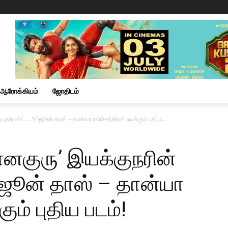
ஆரோக்கியம்
ஜோதிடம்
டிரெண்ட்… அர்ஜூன் தாஸ் – தான்யா ரவிச்சந்திரன் நடிக்கும் புதிய...
னகுரு’ இயக்குநரின்
ர்ஜூன் தாஸ் – தான்யா
கும் புதிய படம்!