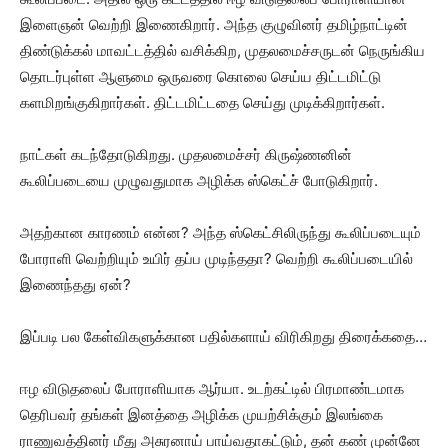
இளைஞன் வெற்றி இணைகிறார். அந்த குழுவினர் தமிழ்நாட்டின்
திண்டுக்கல் மாவட்டத்தில் வசிக்கிற, முதலமைச்சருடன் நெருங்கிய
தொடர்புள்ள ஆளுமை ஒருவரை கொலை செய்ய திட்டமிட்டு
களமிறங்குகிறார்கள். திட்டமிட்டதை செய்து முடிக்கிறார்கள்.
நாட்கள் கடந்தோடுகிறது. முதலமைச்சர் கிருஷ்ணனின்
கூலிப்படையை முழுவதுமாக அழிக்க ஸ்கெட்ச் போடுகிறார்.
அதற்கான காரணம் என்ன? அந்த ஸ்கெட்சிலிருந்து கூலிப்படையும்
போராளி வெற்றியும் உயிர் தப்ப முடிந்ததா? வெற்றி கூலிப்படையில்
இணைந்தது ஏன்?
இப்படி பல கேள்விகளுக்கான பதில்களாய் விரிகிறது திரைக்கதை…
ஈழ விடுதலைப் போராளியாக ஆர்யா. உடற்கட்டில் பிரமாண்டமாக
தெரிபவர் தங்கள் இனத்தை அழிக்க முயற்சிக்கும் இலங்கை
ராணுவத்தினர் மீது அசுரனாய் பாய்வதாகட்டும், தன் கண் முன்னே