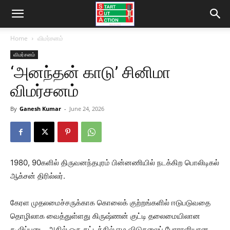
Home
விமர்சனம்
விமர்சனம்
‘அனந்தன் காடு’ சினிமா
விமர்சனம்
By
Ganesh Kumar
-
June 24, 2026
1980, 90களில் திருவனந்தபுரம் பின்னணியில் நடக்கிற பொலிடிகல்
ஆக்சன் திரில்லர்.
கேரள முதலமைச்சருக்காக கொலைக் குற்றங்களில் ஈடுபடுவதை
தொழிலாக வைத்துள்ளது கிருஷ்ணன் குட்டி தலைமையிலான
கூலிப்படை. அதில் ஒரு கட்டத்தில் ஈழ விடுதலைப் போராளியான