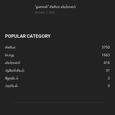
‘ஓணான்’ சினிமா விமர்சனம்
January 2, 2022
POPULAR CATEGORY
சினிமா
3750
பொது
1663
விமர்சனம்
416
ஆரோக்கியம்
31
ஜோதிடம்
2
அரசியல்
0