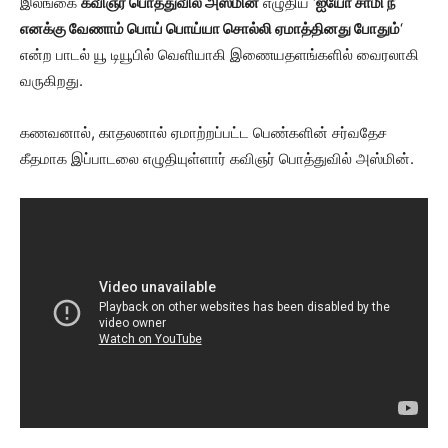
இலங்கை
கவிஞர் பொத்துவில் அஸ்மின்
எழுதிய ‘
ஐயோ சாமி நீ
எனக்கு வேணாம் பொய் பொய்யா சொல்லி ஏமாத்தினது போதும்
‘
என்ற பாடல் யூ டியூபில் வெளியாகி இணையதளங்களில் வைரலாகி
வருகிறது.
கணவனால், காதலனால் ஏமாற்றப்பட்ட பெண்களின் சர்வதேச
கீதமாக இப்பாடலை எழுதியுள்ளார் கவிஞர் பொத்துவில் அஸ்மின்.