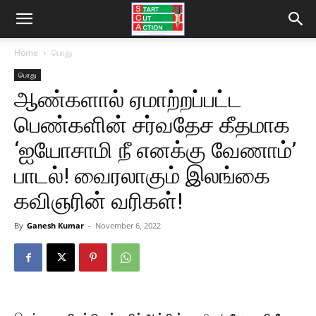
Home
பொது
பொது
ஆண்களால் ஏமாற்றப்பட்ட
பெண்களின் சர்வதேச கீதமாக
‘ஐயோசாமி நீ எனக்கு வேணாம்’
பாடல்! வைரலாகும் இலங்கை
கவிஞரின் வரிகள்!
By
Ganesh Kumar
-
November 6, 2022