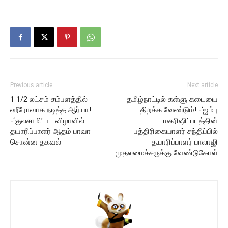
Previous article
Next article
1 1/2 லட்சம் சம்பளத்தில்
தமிழ்நாட்டில் கள்ளு கடையை
ஹீரோவாக நடித்த ஆர்யா!
திறக்க வேண்டும்! -‘ஜம்பு
-‘குலசாமி’ பட விழாவில்
மகரிஷி’ படத்தின்
தயாரிப்பாளர் ஆதம் பாவா
பத்திரிகையாளர் சந்திப்பில்
சொன்ன தகவல்
தயாரிப்பாளர் பாலாஜி
முதலமைச்சருக்கு வேண்டுகோள்