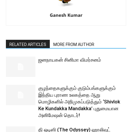
Ganesh Kumar
RELATED ARTICLES
MORE FROM AUTHOR
ஜனநாயகன் சினிமா விமர்சனம்
குழந்தைகளுக்கும் குடும்பங்களுக்கும்
இந்திய புராண உலகத்தை ஆறு
மொழிகளில் அறிமுகப்படுத்தும் ‘Shivlok
Ke Kundakka Mandakka’ புதுமையான
அனிமேஷன் தொடர்!
தி ஒடிஸி (The Odyssey) ஹாலிவுட்