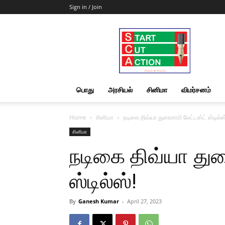
Sign in / Join
Start
Cut
Action
|
News
&
பொது
அரசியல்
சினிமா
விமர்சனம்
Views
Home
சினிமா
நடிகை திவ்யா துரைசாமி லேட்டஸ்ட் ஸ்டில்ஸ
சினிமா
நடிகை திவ்யா துர
ஸ்டில்ஸ்!
By
Ganesh Kumar
-
April 27, 2023