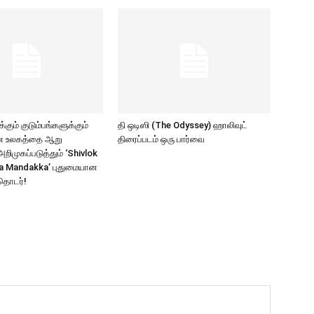
கும் குடும்பங்களுக்கும்
தி ஒடிஸி (The Odyssey) ஹாலிவுட்
ாண உலகத்தை ஆறு
திரைப்படம் ஒரு பார்வை
ிமுகப்படுத்தும் ‘Shivlok
a Mandakka’ புதுமையான
தொடர்!