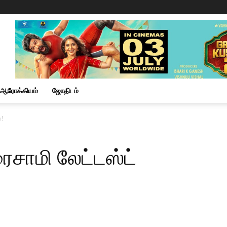
ஆரோக்கியம்
ஜோதிடம்
்!
ைசாமி லேட்டஸ்ட்