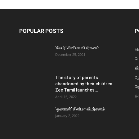
POPULAR POSTS
P
‘லேபர்’ சினிமா விமர்சனம்
சி
December 25, 2021
ப
வி
ஆ
The story of parents
abandoned by their children…
ஜ
Zee Tamil launches...
அர
April 16, 2022
‘ஓணான்’ சினிமா விமர்சனம்
January 2, 2022