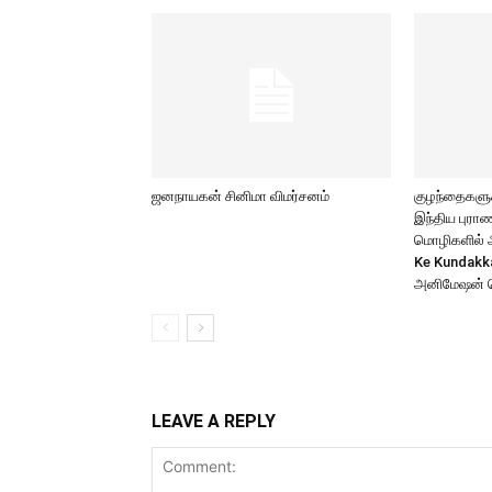
ஜனநாயகன் சினிமா விமர்சனம்
குழந்தைகளுக்
இந்திய புர
மொழிகளில் அற
Ke Kundakk
அனிமேஷன் 
LEAVE A REPLY