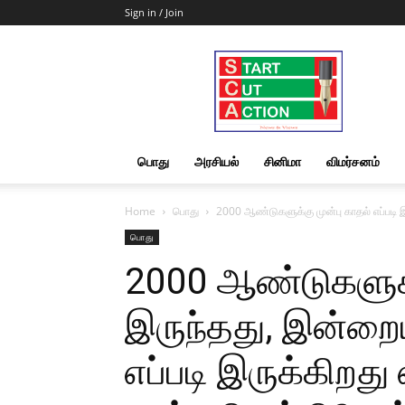
Sign in / Join
Start
Cut
Action
|
News
&
பொது
அரசியல்
சினிமா
விமர்சனம்
Views
Home
பொது
2000 ஆண்டுகளுக்கு முன்பு காதல் எப்படி
பொது
2000 ஆண்டுகளுக்க
இருந்தது, இன்ற
எப்படி இருக்கிறத