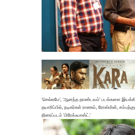
‘செல்லமே’, ‘ஆனந்த தாண்டவம்’ படங்களை இயக்கிய
தயாரிப்பில், நடிகர்கள் ராணவ், ரோஸ்மின், சம்பத்கும
திரைப்படம் ‘பிரேக்ஃபாஸ்ட்.’