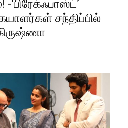
 -‘பிரேக்ஃபாஸ்ட்’
ையாளர்கள் சந்திப்பில்
 கிருஷ்ணா