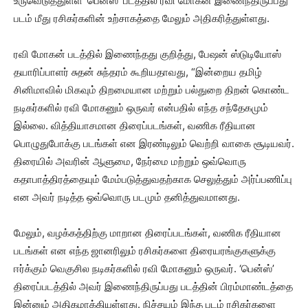
உருவெடுத்துள்ள ‘பென்ஸ்’ படத்தில் ரவி மோகன் இணைந்திருப்பது
படம் மீது ரசிகர்களின் உற்சாகத்தை மேலும் அதிகரித்துள்ளது.
ரவி மோகன் படத்தில் இணைந்தது குறித்து, பேஷன் ஸ்டுடியோஸ்
தயாரிப்பாளர் சுதன் சுந்தரம் கூறியதாவது, “இன்றைய தமிழ்
சினிமாவில் மிகவும் திறமையான மற்றும் பல்துறை திறன் கொண்ட
நடிகர்களில் ரவி மோகனும் ஒருவர் என்பதில் எந்த சந்தேகமும்
இல்லை. வித்தியாசமான திரைப்படங்கள், வணிக ரீதியான
பொழுதுபோக்கு படங்கள் என இரண்டிலும் வெற்றி வாகை சூடியவர்.
திரையில் அவரின் ஆளுமை, நேர்மை மற்றும் ஒவ்வொரு
கதாபாத்திரத்தையும் மேம்படுத்துவதற்காக செலுத்தும் அர்ப்பணிப்பு
என அவர் நடித்த ஒவ்வொரு படமும் தனித்துவமானது.
மேலும், வழக்கத்திற்கு மாறான திரைப்படங்கள், வணிக ரீதியான
படங்கள் என எந்த ஜானரிலும் ரசிகர்களை திரையரங்குகளுக்கு
ஈர்க்கும் வெகுசில நடிகர்களில் ரவி மோகனும் ஒருவர். ‘பென்ஸ்’
திரைப்படத்தில் அவர் இணைந்திருப்பது படத்தின் பிரம்மாண்டத்தை
இன்னும் அதிகமாக்கியுள்ளது. நிச்சயம் இந்த படம் ரசிகர்களை