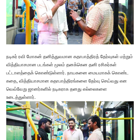
நடிகர் ரவி மோகன் தனித்துவமான கதாபாத்திரத் தேர்வுகள் மற்றும்
வித்தியாசமான படங்கள் மூலம் தனக்கென தனி ரசிகர்கள்
பட்டாளத்தைக் கொண்டுள்ளார். நாயகனை மையமாகக் கொண்ட
கதை, வித்தியாசமான கதாபாத்திரங்களை தேர்வு செய்வது என
வெவ்வேறு ஜானர்களில் நடிகராக தனது எல்லைகளை
உடைத்துள்ளார்.