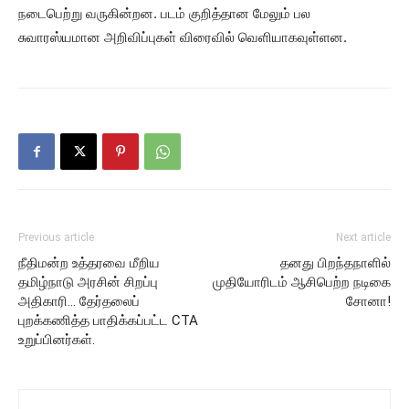
நடைபெற்று வருகின்றன. படம் குறித்தான மேலும் பல
சுவாரஸ்யமான அறிவிப்புகள் விரைவில் வெளியாகவுள்ளன.
Previous article
Next article
நீதிமன்ற உத்தரவை மீறிய
தனது பிறந்தநாளில்
தமிழ்நாடு அரசின் சிறப்பு
முதியோரிடம் ஆசிபெற்ற நடிகை
அதிகாரி… தேர்தலைப்
சோனா!
புறக்கணித்த பாதிக்கப்பட்ட CTA
உறுப்பினர்கள்.