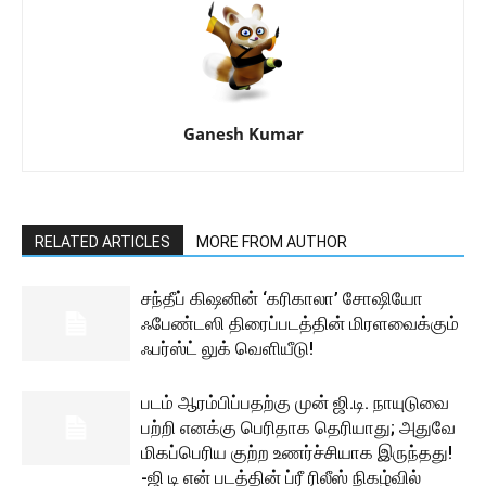
Ganesh Kumar
RELATED ARTICLES
MORE FROM AUTHOR
சந்தீப் கிஷனின் ‘கரிகாலா’ சோஷியோ
ஃபேண்டஸி திரைப்படத்தின் மிரளவைக்கும்
ஃபர்ஸ்ட் லுக் வெளியீடு!
படம் ஆரம்பிப்பதற்கு முன் ஜி.டி. நாயுடுவை
பற்றி எனக்கு பெரிதாக தெரியாது; அதுவே
மிகப்பெரிய குற்ற உணர்ச்சியாக இருந்தது!
-ஜி டி என் படத்தின் ப்ரீ ரிலீஸ் நிகழ்வில்