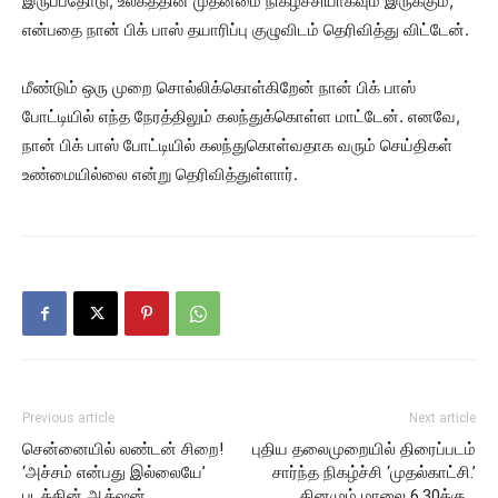
இருப்பதோடு, உலகத்தின் முதன்மை நிகழ்ச்சியாகவும் இருக்கும்,
என்பதை நான் பிக் பாஸ் தயாரிப்பு குழுவிடம் தெரிவித்து விட்டேன்.
மீண்டும் ஒரு முறை சொல்லிக்கொள்கிறேன் நான் பிக் பாஸ்
போட்டியில் எந்த நேரத்திலும் கலந்துக்கொள்ள மாட்டேன். எனவே,
நான் பிக் பாஸ் போட்டியில் கலந்துகொள்வதாக வரும் செய்திகள்
உண்மையில்லை என்று தெரிவித்துள்ளார்.
Previous article
Next article
சென்னையில் லண்டன் சிறை!
புதிய தலைமுறையில் திரைப்படம்
‘அச்சம் என்பது இல்லையே’
சார்ந்த நிகழ்ச்சி ‘முதல்காட்சி.’
படத்தின் ஆக்‌ஷன்
தினமும் மாலை 6.30க்கு…