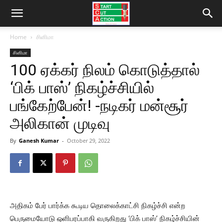
Home
சினிமா
சினிமா
100 ஏக்கர் நிலம் கொடுத்தால்
‘பிக் பாஸ்’ நிகழ்ச்சியில்
பங்கேற்பேன்! -நடிகர் மன்சூர்
அலிகான் முடிவு
By
Ganesh Kumar
-
October 29, 2022
அதிகம் பேர் பார்க்க கூடிய தொலைக்காட்சி நிகழ்ச்சி என்ற
பெருமையோடு ஒளிபரப்பாகி வருகிறது ‘பிக் பாஸ்’ நிகழ்ச்சியின்