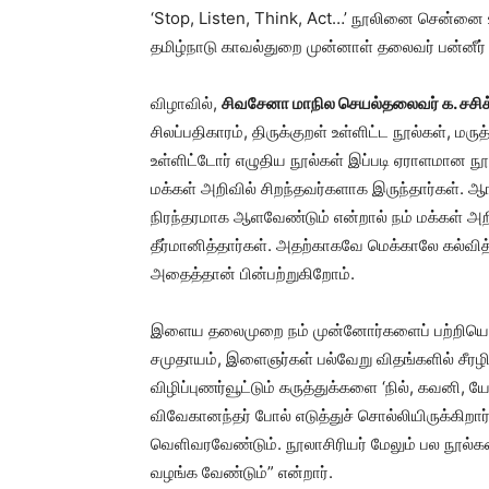
‘Stop, Listen, Think, Act…’ நூலினை சென்னை உ
தமிழ்நாடு காவல்துறை முன்னாள் தலைவர் பன்னீர் 
விழாவில்,
சிவசேனா மாநில செயல்தலைவர் க. சசிக்
சிலப்பதிகாரம், திருக்குறள் உள்ளிட்ட நூல்கள், மர
உள்ளிட்டோர் எழுதிய நூல்கள் இப்படி ஏராளமான 
மக்கள் அறிவில் சிறந்தவர்களாக இருந்தார்கள். ஆ
நிரந்தரமாக ஆளவேண்டும் என்றால் நம் மக்கள் அ
தீர்மானித்தார்கள். அதற்காகவே மெக்காலே கல்வித
அதைத்தான் பின்பற்றுகிறோம்.
இளைய தலைமுறை நம் முன்னோர்களைப் பற்றியெல்ல
சமுதாயம், இளைஞர்கள் பல்வேறு விதங்களில் சீரழ
விழிப்புணர்வூட்டும் கருத்துக்களை ‘நில், கவனி,
விவேகானந்தர் போல் எடுத்துச் சொல்லியிருக்கிறார்
வெளிவரவேண்டும். நூலாசிரியர் மேலும் பல நூல
வழங்க வேண்டும்” என்றார்.