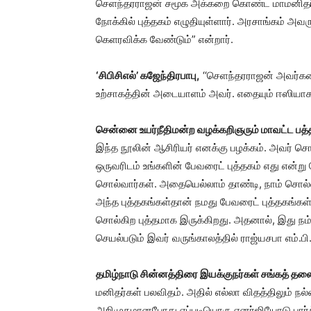
செளந்தரராஜன் சமூக அக்கறை கொண்ட மாமனிதர். 
நோக்கில் புத்தகம் எழுதியுள்ளார். அரசாங்கம் அவர
கெளரவிக்க வேண்டும்” என்றார்.
‘சிபிசிஎல்’ கஜேந்திரபாபு,
‘‘செளந்தரராஜன் அவர்கள
உற்சாகத்தின் அடையாளம் அவர். எதையும் ஈஸியாக 
சென்னை உயர்நீதிமன்ற வழக்கறிஞரும் மாவட்ட பத்
இந்த நூலின் ஆசிரியர் எனக்கு பழக்கம். அவர் சொ
ஒருவரிடம் உங்களின் பேவரைட் புத்தகம் எது என
சொல்வார்கள். அதையெல்லாம் தாண்டி, நாம் சொல்
அந்த புத்தகங்கள்தான் நமது பேவரைட் புத்தகங்க
சொல்கிற புத்தமாக இருக்கிறது. அதனால், இது நம்
செயல்படும் இவர் வருங்காலத்தில் ராஜ்யசபா எம்.பி
தமிழ்நாடு சின்னத்திரை இயக்குநர்கள் சங்கத் தல
மனிதர்கள் பலவிதம். அதில் எல்லா விதத்திலும் ந
அறிமுகமானபோது எப்படியொரு எனர்ஜியோடு பார்