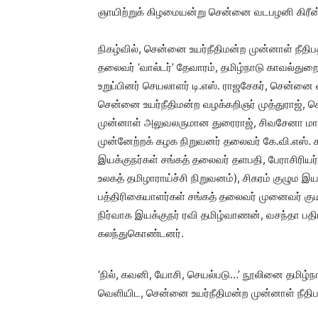
ஞாயிற்றுக் கிழமையன்று சென்னை வடபழனி கிரீன் ப
நிகழ்வில், சென்னை உயர்நீதிமன்ற முன்னாள் நீதி
தலைவர் ‘வால்டர்’ தேவாரம், தமிழ்நாடு காவல்துறை
உறுப்பினர் செயலாளர் டி.எஸ். ராஜசேகர், சென்னை வி
சென்னை உயர்நீதிமன்ற வழக்கறிஞர் முத்துராஜ், ச
முன்னாள் அலுவலருமான துரைராஜ், சிவசேனா மாநி
முன்னேற்றக் கழக நிறுவனர் தலைவர் கே.வி.எஸ். சர
இயக்குநர்கள் சங்கத் தலைவர் தளபதி, பேராசிரிய
உலகத் தமிழாராய்ச்சி நிறுவனம்), சிகரம் குழும 
பத்திரிகையாளர்கள் சங்கத் தலைவர் முனைவர் குமார
நிர்வாக இயக்குநர் ரவி தமிழ்வாணன், வசந்தா பதிப
கலந்துகொண்டனர்.
‘நில், கவனி, யோசி, செயல்படு…’ நூலினை தமிழ்ந
வெளியிட, சென்னை உயர்நீதிமன்ற முன்னாள் நீதிப