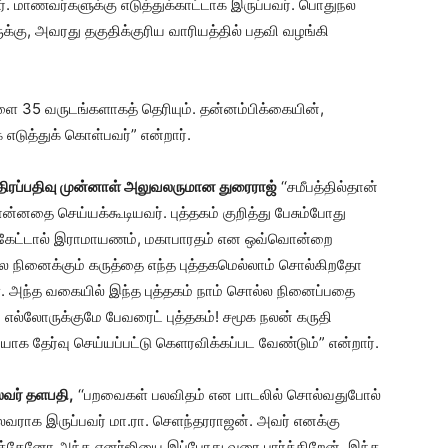
மாணவர்களுக்கு எடுத்துக்காட்டாக இருப்பவர். பொதுநல
ுக்கு, அவரது தகுதிக்குரிய வாரியத்தில் பதவி வழங்கி
ை 35 வருடங்களாகத் தெரியும். தன்னம்பிக்கையின்,
எடுத்துக் கொள்பவர்” என்றார்.
திரப்பதிவு முன்னாள் அலுவலருமான துரைராஜ்
‘‘சமீபத்தில்தான்
ன்னதை செய்யக்கூடியவர். புத்தகம் குறித்து பேசும்போது
்று கேட்டால் இராமாயணம், மகாபாரதம் என ஒவ்வொன்றை
ல நினைக்கும் கருத்தை எந்த புத்தகமெல்லாம் சொல்கிறதோ
ள். அந்த வகையில் இந்த புத்தகம் நாம் சொல்ல நினைப்பதை
 எல்லோருக்குமே பேவரைட் புத்தகம்! சமூக நலன் கருதி
.யாக தேர்வு செய்யப்பட்டு கெளரவிக்கப்பட வேண்டும்” என்றார்.
ைவர் தளபதி,
‘‘பறவைகள் பலவிதம் என பாடலில் சொல்வதுபோல்
ல்லவராக இருப்பவர் மா.ரா. செளந்தரராஜன். அவர் எனக்கு
த்தேனோ அந்த எனர்ஜியை இப்போது வரை பார்க்கிறேன். இந்த