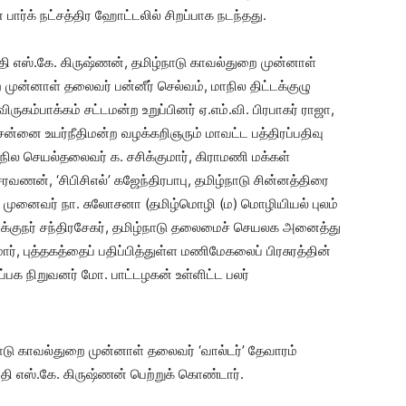
ார்க் நட்சத்திர ஹோட்டலில் சிறப்பாக நடந்தது.
பதி எஸ்.கே. கிருஷ்ணன், தமிழ்நாடு காவல்துறை முன்னாள்
 முன்னாள் தலைவர் பன்னீர் செல்வம், மாநில திட்டக்குழு
ருகம்பாக்கம் சட்டமன்ற உறுப்பினர் ஏ.எம்.வி. பிரபாகர் ராஜா,
ென்னை உயர்நீதிமன்ற வழக்கறிஞரும் மாவட்ட பத்திரப்பதிவு
ல செயல்தலைவர் க. சசிக்குமார், கிராமணி மக்கள்
வணன், ‘சிபிசிஎல்’ கஜேந்திரபாபு, தமிழ்நாடு சின்னத்திரை
ர் முனைவர் நா. சுலோசனா (தமிழ்மொழி (ம) மொழியியல் புலம்
இயக்குநர் சந்திரசேகர், தமிழ்நாடு தலைமைச் செயலக அனைத்து
், புத்தகத்தைப் பதிப்பித்துள்ள மணிமேகலைப் பிரசுரத்தின்
்பக நிறுவனர் மோ. பாட்டழகன் உள்ளிட்ட பலர்
ாடு காவல்துறை முன்னாள் தலைவர் ‘வால்டர்’ தேவாரம்
தி எஸ்.கே. கிருஷ்ணன் பெற்றுக் கொண்டார்.