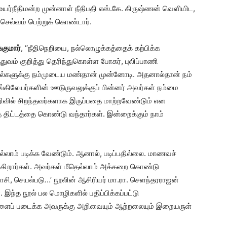
யர்நீதிமன்ற முன்னாள் நீதிபதி எஸ்.கே. கிருஷ்ணன் வெளியிட,
செல்வம் பெற்றுக் கொண்டார்.
குமார்
, ‘‘நீதிநெறியை, நல்லொழுக்கத்தைக் கற்பிக்க
ுத்துவம் குறித்து தெரிந்துகொள்ள போகர், புலிப்பாணி
நூல்களுக்கு நம்முடைய மண்தான் முன்னோடி. அதனால்தான் நம்
ங்கிலேயர்களின் ஊடுருவலுக்குப் பின்னர் அவர்கள் நம்மை
றிவில் சிறந்தவர்களாக இருப்பதை மாற்றவேண்டும் என
் திட்டத்தை கொண்டு வந்தார்கள். இன்றைக்கும் நாம்
ாம் படிக்க வேண்டும். ஆனால், படிப்பதில்லை. மாணவச்
ிகிறார்கள். அவர்கள் மீதெல்லாம் அக்கறை கொண்டு
 யோசி, செயல்படு…’ நூலின் ஆசிரியர் மா.ரா. செளந்தரராஜன்
. இந்த நூல் பல மொழிகளில் பதிப்பிக்கப்பட்டு
்களைப் படைக்க அவருக்கு அறிவையும் ஆற்றலையும் இறையருள்