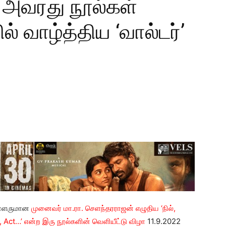
அவரது நூல்கள்
ல் வாழ்த்திய ‘வால்டர்’
ையாளருமான
முனைவர் மா.ரா. செளந்தரராஜன் எழுதிய ‘நில்,
, Act…’ என்ற இரு நூல்களின் வெளியீட்டு விழா
11.9.2022