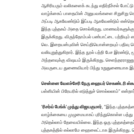
ஆசிரியரும் வலிகளைக் கடந்து எதிர்நீச்சல் போட்ட
வாழ்க்கைப் பாதையின் அனுபவங்களை சிறுசிறு செ
அப்படி ஆகவேண்டும் இப்படி ஆகவேண்டும் என்றெ
இந்த புத்தகம் அதை சொல்கிறது. மாணவர்களுக்கு ம
இருக்கிறது. விருந்தோம்பல் பண்பாட்டை பற்றியும்
வெ. இறையன்புவின் செய்தியொன்றையும் பதிவு செ
வலியுறுத்துகிறார். இந்த நூல் பற்றி பேச இரண்டு, 
அந்தளவுக்கு விஷயம் இருக்கிறது. செளந்தரராஜனு
அவருடைய துணைவியார் பிந்து உறுதுணையாக இருக்
சென்னை வேளச்சேரி நேரு ஹையர் செகண்டரி ஸ்கூலி
பள்ளியின் பிரேயரில் எடுத்துச் சொல்லலாம்” என்றார
‘ரிசர்வ் பேங்க்’ முத்து விஜயகுமார்
, ”இந்த புத்தகத
வாழ்க்கையை முழுமையாகப் புரிந்துகொள்ள பத்து 
அதெல்லாம் தேவையில்லை. இந்த ஒரு புத்தகத்தைப் 
புத்தகத்தில் எல்லாமே ஹைலைட்டாக இருக்கிறது. 