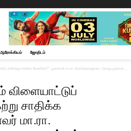
ஆரோக்கியம்
ஜோதிடம்
ளில் பங்கேற்று சாதிக்க வேண்டும்!” -முனைவர் மா.ரா. செளந்தரராஜனை, அவரது நூல்கள்...
் விளையாட்டுப்
ற்று சாதிக்க
வர் மா.ரா.