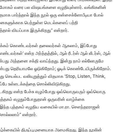
பி மோகம் வரை பல விஷயங்களை எழுதியுள்ளார். வங்கிகளின்
்தமாக பார்த்தால் இந்த நூல் ஒரு என்சைக்ளோபீடியா போல்
தனைகளுக்காக பெற்றுள்ள மெடல்களைப் பற்றி
த்தால் வியப்பாக இருக்கிறது” என்றார்.
் பழக்கம் கொண்டவர்கள் தலைவர்கள் ஆகலாம், இப்போது
்டவர்கள்’ என்ற அர்த்தத்தில், ஆல் ரீடர்ஸ் ஆல் லீடர்ஸ், ஆல்
் என்பது அத்தனை சக்தி வாய்ந்தது. இன்று நாம் எல்லோருமே
ன்பது தெரியாமலே ஓடுகிறோம்; ஓடிக் கொண்டேயிருக்கிறோம்.
்து செயல்பட வலியுறுத்தும் விதமாக ‘Stop, Listen, Think,
ப்பே உள்ளடக்கத்தை சொல்லிவிடுகிறது.
கிறது என்ற பேச்சு எழும்போது ஒவ்வொருவரும் ஒவ்வொரு
த்தகம் எழுதும்போதுதான் ஒருவரின் வாழ்க்கை
இந்த புத்தகம் எழுதிய வகையில் மா.ரா. செளந்தரராஜன்
சொல்லலாம்” என்றார்.
ாழ்க்கையில் திருப்புமுனையாக அமைகிறது. இந்த நூலின்