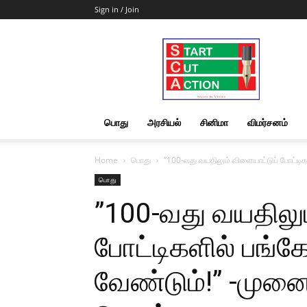
Sign in / Join
Start
Cut
Action
|
News
&
பொது
அரசியல்
சினிமா
விமர்சனம்
Views
Home
பொது
”100-வது வயதிலும் விளையாட்டுப் போட்டிக
பொது
”100-வது வயதிலும
போட்டிகளில் பங்கே
வேண்டும்!” -முனை