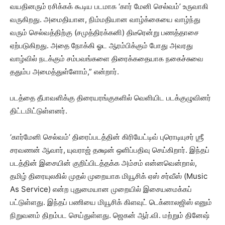
வயதினரும் ரசிக்கக் கூடிய படமாக ‘கார் மேனி செல்வம்’ உருவாகி
வருகிறது. அமைதியான, நிம்மதியான வாழ்க்கையை வாழ்ந்து
வரும் செல்வத்திற்கு (சமுத்திரக்கனி) திடீரென்று பணத்தாசை
ஏற்படுகிறது. அதை நோக்கி ஓட ஆரம்பிக்கும் போது அவரது
வாழ்வில் நடக்கும் சம்பவங்களை திரைக்கதையாக நகைச்சுவை
ததும்ப அமைத்துள்ளோம்,” என்றார்.
படத்தை தீபாவளிக்கு திரையரங்குகளில் வெளியிட படக்குழுவினர்
திட்டமிட்டுள்ளனர்.
‘கார்மேனி செல்வம்’ திரைப்படத்தின் கிரியேட்டிவ் புரொடியுசர் ஶ்ரீ
சரவணன் ஆவார், யுவராஜ் தக்ஷன் ஒளிப்பதிவு செய்கிறார். இந்தப்
படத்தின் இசையின் குறிப்பிடத்தக்க அம்சம் என்னவென்றால்,
தமிழ் திரையுலகில் முதல் முறையாக மியூசிக் ஏஸ் சர்வீஸ் (Music
As Service) என்ற புதுமையான முறையில் இசையமைக்கப்
பட்டுள்ளது. இந்தப் பணியை மியூசிக் கிளவுட் டெக்னாலஜிஸ் எனும்
நிறுவனம் திறம்பட செய்துள்ளது. ஜெகன் ஆர்.வி. மற்றும் தினேஷ்