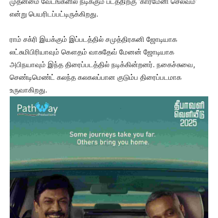
முதன்மை வேடங்களில் நடிக்கும் படத்திற்கு ‘கார்மேனி செல்வம்’
என்று பெயரிடப்பட்டிருக்கிறது.
ராம் சக்ரி இயக்கும் இப்படத்தில் சமுத்திரகனி ஜோடியாக
லட்சுமிபிரியாவும் கௌதம் வாசுதேவ் மேனன் ஜோடியாக
அபிநயாவும் இந்த திரைப்படத்தில் நடிக்கின்றனர். நகைச்சுவை,
செண்டிமெண்ட் கலந்த கலகலப்பான குடும்ப திரைப்படமாக
உருவாகிறது.