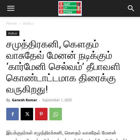
Home
சினிமா
சினிமா
சமுத்திரகனி, கௌதம்
வாசுதேவ் மேனன் நடிக்கும்
‘கார்மேனி செல்வம்’ தீபாவளி
கொண்டாட்டமாக திரைக்கு
வருகிறது!
By
Ganesh Kumar
-
September 1, 2025
இயக்குநர்கள் சமுத்திரக்கனி, கௌதம் வாசுதேவ் மேனன்