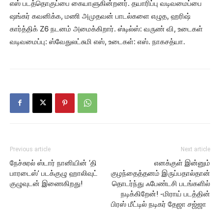
எஸ் படத்தொகுப்பை கையாளுகின்றனர். தயாரிப்பு வடிவமைப்பை
ஷங்கர் கவனிக்க, மணி அமுதவன் பாடல்களை எழுத, ஹரிஷ்
கார்த்திக் Z6 நடனம் அமைக்கிறார். ஸ்டில்ஸ்: வருண் வி, உடைகள்
வடிவமைப்பு: ஸ்வேதுலட்சுமி எஸ், உடைகள்: எஸ். நாகசத்யா.
Previous article
Next article
நேச்சுரல் ஸ்டார் நானியின் ‘தி
எனக்குள் இன்னும்
பாரடைஸ்’ படக்குழு ஹாலிவுட்
குழந்தைத்தனம் இருப்பதால்தான்
குழுவுடன் இணைகிறது!
தொடர்ந்து ஃபேண்டசி படங்களில்
நடிக்கிறேன்! -மிராய் படத்தின்
பிரஸ் மீட்டில் நடிகர் தேஜா சஜ்ஜா