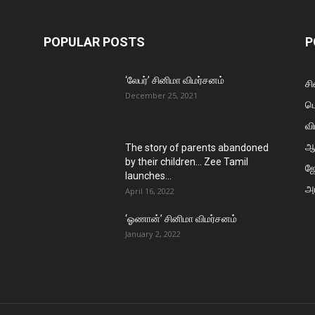
POPULAR POSTS
P
‘லேபர்’ சினிமா விமர்சனம்
சி
December 25, 2021
ப
வி
ஆ
The story of parents abandoned
by their children… Zee Tamil
ஜ
launches...
அர
April 16, 2022
‘ஓணான்’ சினிமா விமர்சனம்
January 2, 2022