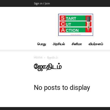
Sign in / Join
Start
Cut
Action
|
News
&
பொது
அரசியல்
சினிமா
விமர்சனம்
Views
Home
ஜோதிடம்
ஜோதிடம்
No posts to display