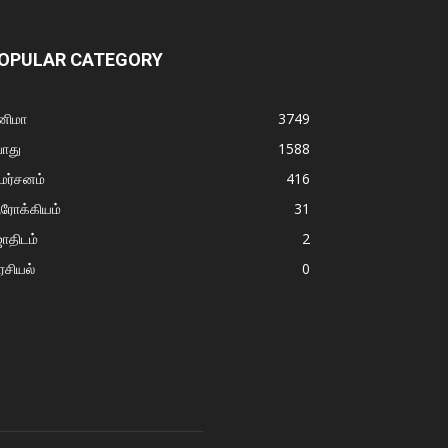
OPULAR CATEGORY
னிமா
3749
ொது
1588
மர்சனம்
416
ரோக்கியம்
31
ோதிடம்
2
சியல்
0