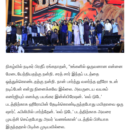
நிகழ்வில் நடிகர் பிரதீப் ரங்கநாதன், “உங்களில் ஒருவனான என்னை
மேடையேற்றியதற்கு நன்றி. சரத் சார் இந்தப் படத்தை
ஒத்துக்கொண்டதற்கு நன்றி. நான் பார்த்து வளர்ந்த ஹீரோ உடன்
நடிப்பேன் என்று நினைக்கவே இல்லை. அவருடைய வயசும்
எனர்ஜியும் எனக்கு பயங்கர இன்ஸ்பிரேஷன். ‘லவ் டுடே’
படத்திற்காக ஹீரோயின் தேடிக்கொண்டிருந்தபோது மமிதாவை ஒரு
ஷார்ட் ஃபிலிமில் பார்த்தேன். ‘லவ் டுடே’ படத்திற்காக அவரை
முயற்சி செய்தபோது அவர் ‘வணங்கான்’ படத்தில் பிசியாக
இருந்ததால் பிடிக்க முடியவில்லை.