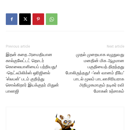
Previous article
Next article
இதன் கதை அமைதியான
முதல் முறையாக எழுதுவது
கால்குலேட்டட் தொடர்
மனதின் மிக ஆழமான
கொலையாளியைப் பற்றியது!
பகுதியைத் திறந்தது
-நெட்ஃபிலிக்ஸ் ஒரிஜினல்
போலிருந்தது! -‘என் வானம் நீயே’
‘ஸ்டீபன்’ படம் குறித்து
பாடல் மூலம் பாடலாசிரியராக
சொல்கிறார் இயக்குநர் மிதுன்
அறிமுகமாகும் நடிகர் ரவி
பாலாஜி
மோகன் உற்சாகம்