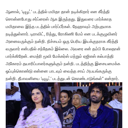
ஆனால், ‘டியூட்’ படத்தில் மமிதா தான் நடிக்கிறார் என கீர்த்தி
சொன்னபோது சர்ப்ரைஸ் ஆக இருந்தது. இதுவரை பார்க்காத
மமிதாவை இந்த படத்தில் பார்ப்பீர்கள். நேஹாவும் அற்புதமாக
நடித்துள்ளார். டிராவிட், ரித்து, ரோகிணி மேம் என படக்குழுவினர்
அனைவருக்கும் நன்றி. நிச்சயம் ஒரு பெரிய இயக்குநராக கீர்த்தி
வருவார் என்பதில் சந்தேகம் இல்லை. அவரை என் தம்பி போலதான்
பார்க்கிறேன். மைத்ரி மூவி மேக்கர்ஸ் மற்றும் ஏஜிஎஸ் கல்பாத்தி
அகோரம் தயாரிப்பாளர்களுக்கும் நன்றி. படத்திற்கு இசையமைக்க
ஒப்புக்கொண்டு என்னை பாடவும் வைத்த சாய் அபயங்கருக்கு
நன்றி. தீபாவளியை ‘டியூட்’ படத்துடன் கொண்டாடுங்கள்” என்றார்.