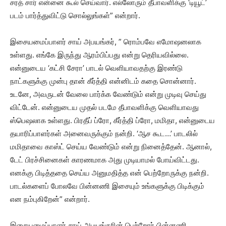
சரத் சார் என்னை கூல் செய்வார். எல்லோரும் தீபாவளிக்கு ‘டியூட்’
படம் பார்த்துவிட்டு சொல்லுங்கள்” என்றார்.
இசையமைப்பாளர் சாய் அபயங்கர், ” ரொம்பவே எமோஷனலாக
உள்ளது. எங்கே இருந்து ஆரம்பிப்பது என்று தெரியவில்லை.
என்னுடைய ‘கட்சி சேரா’ பாடல் வெளியாவதற்கு இரண்டு
நாட்களுக்கு முன்பு தான் கீர்த்தி என்னிடம் கதை சொன்னார்.
உடனே, அவருடன் வேலை பார்க்க வேண்டும் என்று முடிவு செய்து
விட்டேன். என்னுடைய முதல் படமே தீபாவளிக்கு வெளியாவது
ஸ்பெஷலாக உள்ளது. பிரதீப் ப்ரோ, கீர்த்தி ப்ரோ, மமிதா, என்னுடைய
தயாரிப்பாளர்கள் அனைவருக்கும் நன்றி. ‘ஆச கூட…’ பாடலில்
மமிதாவை காஸ்ட் செய்ய வேண்டும் என்று நினைத்தேன். ஆனால்,
டேட் பிரச்சினைகள் காரணமாக அது முடியாமல் போய்விட்டது.
எனக்கு பிடித்ததை செய்ய அனுமதித்த என் பெற்றோருக்கு நன்றி.
பாடல்களைப் போலவே பின்னணி இசையும் உங்களுக்கு பிடிக்கும்
என நம்புகிறேன்” என்றார்.
இசையமைப்பாளர் சாய் அபயங்கரின் பெற்றோர் பின்னணி