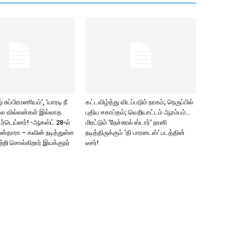
சுப்பிரமணியம்’, ‘யாரடி நீ
கட்டவிழ்த்து விடப்படும் நரகம்; நெருப்பில்
ல வில்லன்கள் இல்லாத
புதிய சகாப்தம்; வெறியாட்டம் ஆரம்பம்…
ர்டெய்னர்! -ஆகஸ்ட் 28-ல்
மிரட்டும் ‘நேச்சுரல் ஸ்டார்’ நானி
யன்தாரா – கவின் நடித்துள்ள
நடித்திருக்கும் ‘தி பாரடைஸ்’ படத்தின்
பற்றி சொல்கிறார் இயக்குநர்
டீசர்!