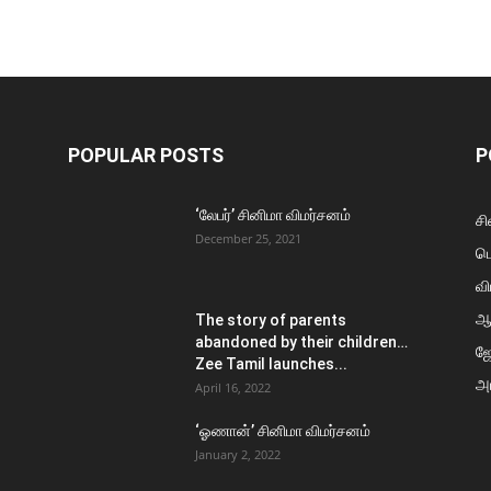
POPULAR POSTS
P
‘லேபர்’ சினிமா விமர்சனம்
சி
December 25, 2021
ப
வி
ஆ
The story of parents
abandoned by their children…
ஜ
Zee Tamil launches...
அர
April 16, 2022
‘ஓணான்’ சினிமா விமர்சனம்
January 2, 2022