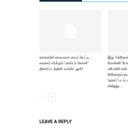
கதையின் மையமாக மாயப் பெட்டி…
இது ‘சந்தோஷ் 
கவனம் ஈர்க்கும் ‘மாஸ்டர் பிளான்’
மோகினி’ போ
திரைப்படத்தின் ஃபர்ஸ்ட் லுக்!
ஃபேமிலி என்ட
ரிலீஸாகும் ந
‘ஹாய்’ படம் 
விஷ்ணு...
LEAVE A REPLY