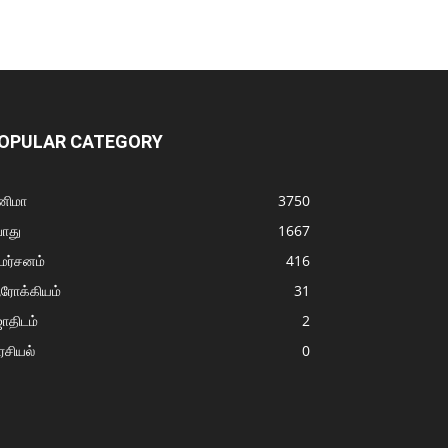
OPULAR CATEGORY
னிமா
3750
ொது
1667
மர்சனம்
416
ரோக்கியம்
31
ோதிடம்
2
சியல்
0