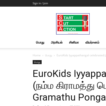
Sign in / Join
Start
Cut
Action
|
News
&
பொது
அரசியல்
சினிமா
விமர்சனம்
Views
Home
பொது
EuroKids Iyyappathangal celebrated 
பொது
EuroKids Iyyappa
(நம்ம கிராமத்து
Gramathu Pongal