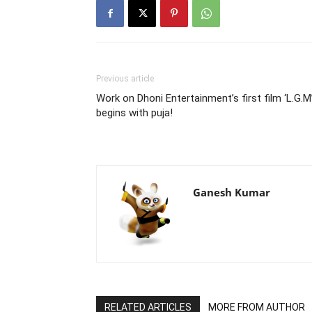
Previous article
Work on Dhoni Entertainment’s first film ‘L.G.M
begins with puja!
Ganesh Kumar
RELATED ARTICLES
MORE FROM AUTHOR