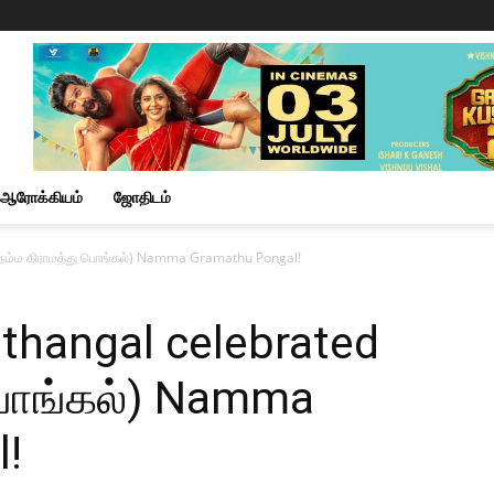
ஆரோக்கியம்
ஜோதிடம்
(நம்ம கிராமத்து பொங்கல்) Namma Gramathu Pongal!
thangal celebrated
 பொங்கல்) Namma
!