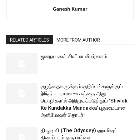
Ganesh Kumar
RELATED ARTICLES
MORE FROM AUTHOR
ஜனநாயகன் சினிமா விமர்சனம்
குழந்தைகளுக்கும் குடும்பங்களுக்கும்
இந்திய புராண உலகத்தை ஆறு
மொழிகளில் அறிமுகப்படுத்தும் ‘Shivlok
Ke Kundakka Mandakka’ புதுமையான
அனிமேஷன் தொடர்!
தி ஒடிஸி (The Odyssey) ஹாலிவுட்
திரைப்படம் ஒரு பார்வை