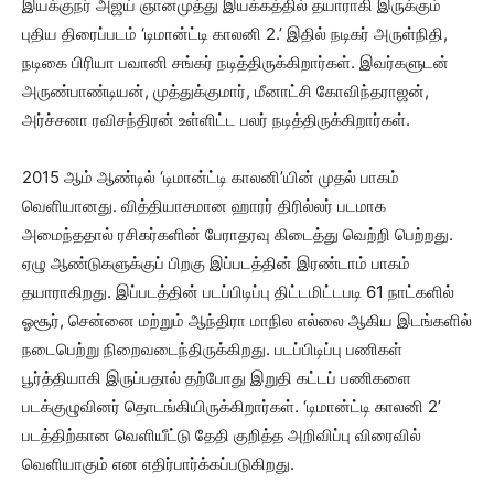
இயக்குநர் அஜய் ஞானமுத்து இயக்கத்தில் தயாராகி இருக்கும்
புதிய திரைப்படம் ‘டிமான்ட்டி காலனி 2.’ இதில் நடிகர் அருள்நிதி,
நடிகை பிரியா பவானி சங்கர் நடித்திருக்கிறார்கள். இவர்களுடன்
அருண்பாண்டியன், முத்துக்குமார், மீனாட்சி கோவிந்தராஜன்,
அர்ச்சனா ரவிசந்திரன் உள்ளிட்ட பலர் நடித்திருக்கிறார்கள்.
2015 ஆம் ஆண்டில் ‘டிமான்ட்டி காலனி’யின் முதல் பாகம்
வெளியானது. வித்தியாசமான ஹாரர் திரில்லர் படமாக
அமைந்ததால் ரசிகர்களின் பேராதரவு கிடைத்து வெற்றி பெற்றது.
ஏழு ஆண்டுகளுக்குப் பிறகு இப்படத்தின் இரண்டாம் பாகம்
தயாராகிறது. இப்படத்தின் படப்பிடிப்பு திட்டமிட்டபடி 61 நாட்களில்
ஓசூர், சென்னை மற்றும் ஆந்திரா மாநில எல்லை ஆகிய இடங்களில்
நடைபெற்று நிறைவடைந்திருக்கிறது. படப்பிடிப்பு பணிகள்
பூர்த்தியாகி இருப்பதால் தற்போது இறுதி கட்டப் பணிகளை
படக்குழுவினர் தொடங்கியிருக்கிறார்கள். ‘டிமான்ட்டி காலனி 2’
படத்திற்கான வெளியீட்டு தேதி குறித்த அறிவிப்பு விரைவில்
வெளியாகும் என எதிர்பார்க்கப்படுகிறது.