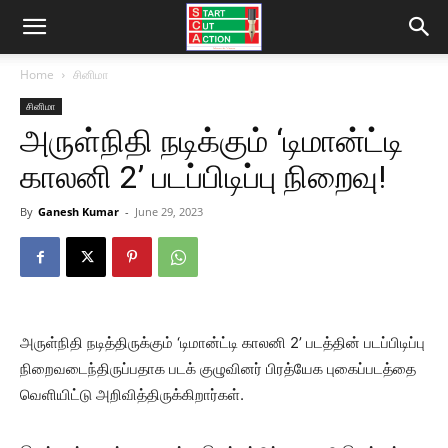
Home
சினிமா
சினிமா
அருள்நிதி நடிக்கும் ‘டிமான்ட்டி
காலனி 2’ படப்பிடிப்பு நிறைவு!
By
Ganesh Kumar
-
June 29, 2023
அருள்நிதி நடித்திருக்கும் ‘டிமான்ட்டி காலனி 2’ படத்தின் படப்பிடிப்பு
நிறைவடைந்திருப்பதாக படக் குழுவினர் பிரத்யேக புகைப்படத்தை
வெளியிட்டு அறிவித்திருக்கிறார்கள்.