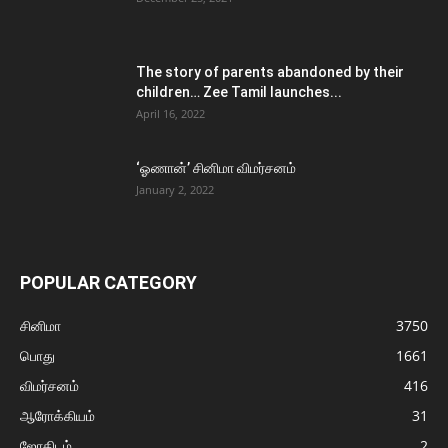
The story of parents abandoned by their
children… Zee Tamil launches...
April 16, 2022
‘ஓணான்’ சினிமா விமர்சனம்
January 2, 2022
POPULAR CATEGORY
சினிமா
3750
பொது
1661
விமர்சனம்
416
ஆரோக்கியம்
31
ஜோதிடம்
2