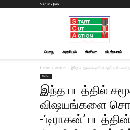
Sign in / Join
Start
Cut
Action
|
News
&
பொது
அரசியல்
சினிமா
விமர்சனம்
Views
Home
சினிமா
இந்த படத்தில் சமூகப் பொறுப்புடன் பல வி
சினிமா
இந்த படத்தில் சமூ
விஷயங்களை சொல்
-‘டிராகன்’ படத்தி