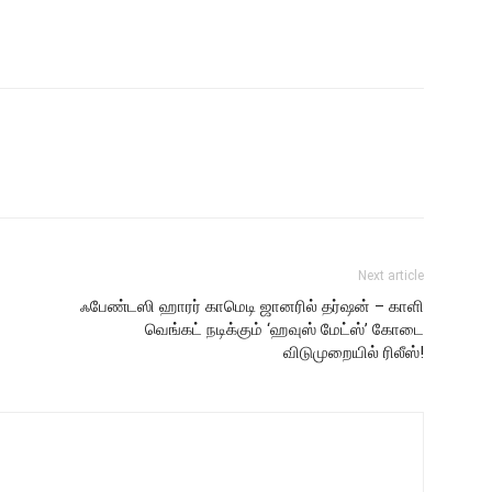
Next article
ஃபேண்டஸி ஹாரர் காமெடி ஜானரில் தர்ஷன் – காளி
வெங்கட் நடிக்கும் ‘ஹவுஸ் மேட்ஸ்’ கோடை
விடுமுறையில் ரிலீஸ்!