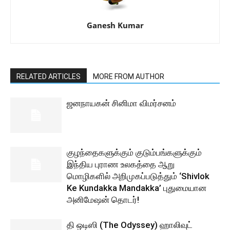
Ganesh Kumar
RELATED ARTICLES
MORE FROM AUTHOR
ஜனநாயகன் சினிமா விமர்சனம்
குழந்தைகளுக்கும் குடும்பங்களுக்கும்
இந்திய புராண உலகத்தை ஆறு
மொழிகளில் அறிமுகப்படுத்தும் ‘Shivlok
Ke Kundakka Mandakka’ புதுமையான
அனிமேஷன் தொடர்!
தி ஒடிஸி (The Odyssey) ஹாலிவுட்