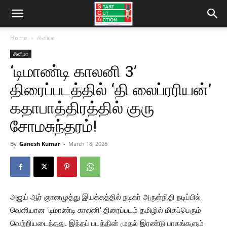
Home
சினிமா
சினிமா
‘டிமாண்டி காலனி 3’
திரைப்படத்தில் ‘தி லைப்ரரியன்’
கதாபாத்திரத்தில் குரு
சோமசுந்தரம்!
By
Ganesh Kumar
-
March 18, 2026
அஜய் ஆர் ஞானமுத்து இயக்கத்தில் நடிகர் அருள்நிதி நடிப்பில்
வெளியான ‘டிமாண்டி காலனி’ திரைப்படம் தமிழில் மிகப்பெரும்
வெற்றியடைந்தது. இந்தப் படத்தின் முதல் இரண்டு பாகங்களும்