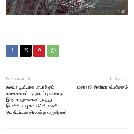
Previous article
Next article
கலவர பூமியாக பரபரக்கும்
மதராஸி சினிமா விமர்சனம்
கதைக்களம்… தற்காப்பு கலைஞர்
இஷாக் ஹுசைனி நடித்து
இயக்கிய ‘பூகம்பம்’ தீபாவளி
வெளியீடாக திரைக்கு வருகிறது!