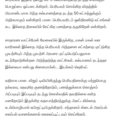
பொறுப்பை ஒப்படைக்கிறார். பெரியவர் சொல்கிற விதத்தில்
பிரமாண்டமாக அந்த கல்யாணத்தை நடத்த 50 லட்சத்துக்கும்
அதிகமாகும் என்கிறார் பாலா. பெரியவரிடம் ஒன்றிரண்டு லட்சங்கள்
கூட இல்லாத நிலையில் கேட்கிற பணத்தை தருகிறேன் என்கிறார்.
சாதாரண வாட்ச்மேன் வேலையில் இருக்கிற, மகன் மகள் என
வாரிசுகள் இல்லாத அந்த பெரியவர் அத்தனை லட்சத்தை புரட்டுகிற
முயற்சியும் அந்த முயற்சி அவரை புரட்டியெடுப்பதுமாக
கடந்தோடுகின்றன அடுத்தடுத்த காட்சிகள். கல்யாணம் நடந்ததா
இல்லையா என்பது கிளைமாக்ஸ்… இயக்கம் ஷெரிஃப்
கதிராக பாலா. விஜய் டிவியிலிருந்து பெரியதிரைக்கு மற்றுமொரு
நல்வரவு. உதவுகிற குணத்தோடும், பணத்துக்காக கொஞ்சம்
அப்படியும் இப்படியும் நடந்து கொள்வதில் தவறில்லை என்ற
மனதோடும் இருக்கிற கதாபாத்திரத்துக்கு அலட்டலில்லாத
உடல்மொழியால் உயிரூட்டியிருக்கிறார். சந்தானம் ஸ்டைல் அலம்பல்
சலம்பல் வசனங்களால் கலகலப்பூட்டவும் செய்கிறார்.