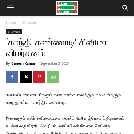
Home
விமர்சனம்
விமர்சனம்
‘காந்தி கண்ணாடி’ சினிமா
விமர்சனம்
By
Ganesh Kumar
-
September 5, 2025
கலகலப்பான காட்சிகளும் கண் கலங்க வைக்கும் சம்பவங்களும்
கலந்து கட்டிய ‘காந்தி கண்ணாடி.’
இளைஞன் கதிர் எளிமையான ஈவன்ட் மேனேஜ்மெண்ட் நிறுவனம்
நடத்தி வருகிறார். அவரிடம், வாட்ச்மேன் வேலை செய்கிற
பெரியவர் ஒருவர் தனது 60-ம் கல்யாணத்தை நடத்தி வைக்கும்