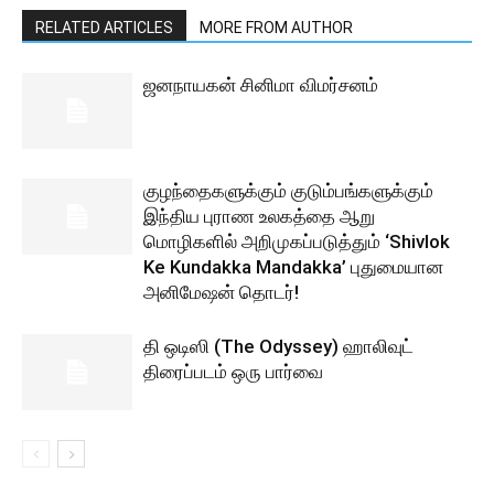
RELATED ARTICLES
MORE FROM AUTHOR
ஜனநாயகன் சினிமா விமர்சனம்
குழந்தைகளுக்கும் குடும்பங்களுக்கும்
இந்திய புராண உலகத்தை ஆறு
மொழிகளில் அறிமுகப்படுத்தும் ‘Shivlok
Ke Kundakka Mandakka’ புதுமையான
அனிமேஷன் தொடர்!
தி ஒடிஸி (The Odyssey) ஹாலிவுட்
திரைப்படம் ஒரு பார்வை