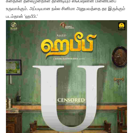
கதைகள் தலைமுறைகள் தாண்டியும் ஸ்பெஷலான பிணைப்பை
உருவாக்கும். அப்படியான நல்ல சினிமா அனுபவத்தை தர இருக்கும்
படம்தான் ‘ஹபீபி.’