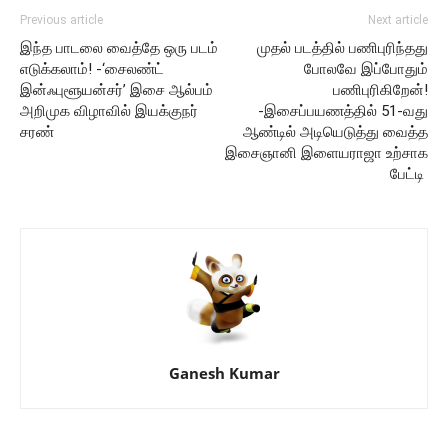
Previous article
Next article
இந்த பாடலை வைத்தே ஒரு படம்
முதல் படத்தில் பணிபுரிந்தது
எடுக்கலாம்! -‘சைலண்ட்
போலவே இப்போதும்
இன்ஃபுளூயன்சர்’ இசை ஆல்பம்
பணிபுரிகிறேன்!
அறிமுக விழாவில் இயக்குநர்
-இசைப்பயணத்தில் 51-வது
சரண்
ஆண்டில் அடியெடுத்து வைத்த
இசைஞானி இளையராஜா உற்சாக
பேட்டி
Ganesh Kumar