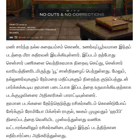
மண் சார்ந்த நல்ல கதையம்சம் கொண்ட உணர்வுப்பூர்வமான இந்தப்
படத்தை மீரா கதிரவன் இயக்கியுள்ளார். இப்படம் தற்போது
சென்சார் பணிகளை வெற்றிகரமாக நிறைவு செய்து, சென்சார்
வாரியத்தினரிடமிருந்து ‘யூ’ சான்றிதழைப் பெற்றுள்ளது. மேலும்,
நல்லுணர்வுகளும் நேர்மறை மதிப்புகளும் நிறைந்த குடும்பத்துடன்
பார்க்கக்கூடிய தரமான படைப்பாக இப்படத்தை உருவாக்கியதற்காக
படக்குழுவினரை அதிகாரிகள் பாராட்டியுள்ளனர்.
தரமான படங்களை தேர்ந்தெடுத்து ரசிகர்களிடம் கொண்டுபோய்
சேர்க்கும் ரோமியோ பிக்சர்ஸ் ராகுல், உலகம் முழுவதும் ‘ஹபீபி’
திரைப்படத்தை வெளியிட முன்வந்துள்ளது வணிக
வட்டாரங்களிலும் ரசிகர்களிடையிலும் இந்தப் படத்திற்கான
எதிர்பார்ப்பை அதிகரித்துள்ளது.