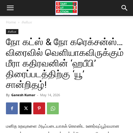
Home
சினிமா
சினிமா
நோ கட்ஸ் & நோ கரெக்சன்ஸ்…
விரைவில் வெளியாகவிருக்கும்
மீரா கதிரவனின் ‘ஹபீபி’
திரைப்படத்திற்கு ‘யூ’
சான்றிதழ்!
By
Ganesh Kumar
-
May 14, 2026
மனித உறவுகளை அடிப்படையாகக் கொண்ட உணர்வுப்பூர்வமான