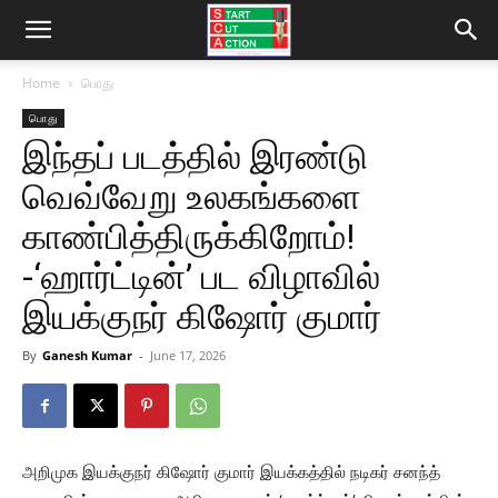
Home
பொது
பொது
இந்தப் படத்தில் இரண்டு
வெவ்வேறு உலகங்களை
காண்பித்திருக்கிறோம்!
-‘ஹார்ட்டின்’ பட விழாவில்
இயக்குநர் கிஷோர் குமார்
By
Ganesh Kumar
-
June 17, 2026
அறிமுக இயக்குநர் கிஷோர் குமார் இயக்கத்தில் நடிகர் சனந்த்