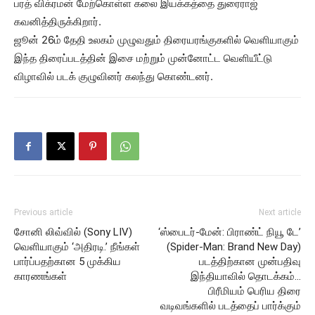
பரத் விக்ரமன் மேற்கொள்ள கலை இயக்கத்தை துரைராஜ்
கவனித்திருக்கிறார்.
ஜூன் 26ம் தேதி உலகம் முழுவதும் திரையரங்குகளில் வெளியாகும்
இந்த திரைப்படத்தின் இசை மற்றும் முன்னோட்ட வெளியீட்டு
விழாவில் படக் குழுவினர் கலந்து கொண்டனர்.
Previous article
Next article
சோனி லிவ்வில் (Sony LIV)
‘ஸ்பைடர்-மேன்: பிராண்ட் நியூ டே’
வெளியாகும் ‘அதிரடி.’ நீங்கள்
(Spider-Man: Brand New Day)
பார்ப்பதற்கான 5 முக்கிய
படத்திற்கான முன்பதிவு
காரணங்கள்
இந்தியாவில் தொடக்கம்…
பிரீமியம் பெரிய திரை
வடிவங்களில் படத்தைப் பார்க்கும்