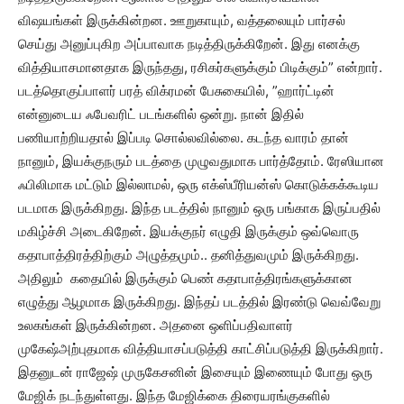
விஷயங்கள் இருக்கின்றன. ஊறுகாயும், வத்தலையும் பார்சல்
செய்து அனுப்புகிற அப்பாவாக நடித்திருக்கிறேன். இது எனக்கு
வித்தியாசமானதாக இருந்தது, ரசிகர்களுக்கும் பிடிக்கும்” என்றார்.
படத்தொகுப்பாளர் பரத் விக்ரமன் பேசுகையில், ”ஹார்ட்டின்
என்னுடைய ஃபேவரிட் படங்களில் ஒன்று. நான் இதில்
பணியாற்றியதால் இப்படி சொல்லவில்லை. கடந்த வாரம் தான்
நானும், இயக்குநரும் படத்தை முழுவதுமாக பார்த்தோம். ரேஸியான
ஃபிலிமாக மட்டும் இல்லாமல், ஒரு எக்ஸ்பீரியன்ஸ் கொடுக்கக்கூடிய
படமாக இருக்கிறது. இந்த படத்தில் நானும் ஒரு பங்காக இருப்பதில்
மகிழ்ச்சி அடைகிறேன். இயக்குநர் எழுதி இருக்கும் ஒவ்வொரு
கதாபாத்திரத்திற்கும் அழுத்தமும்.. தனித்துவமும் இருக்கிறது.
அதிலும் கதையில் இருக்கும் பெண் கதாபாத்திரங்களுக்கான
எழுத்து ஆழமாக இருக்கிறது. இந்தப் படத்தில் இரண்டு வெவ்வேறு
உலகங்கள் இருக்கின்றன. அதனை ஒளிப்பதிவாளர்
முகேஷ்அற்புதமாக வித்தியாசப்படுத்தி காட்சிப்படுத்தி இருக்கிறார்.
இதனுடன் ராஜேஷ் முருகேசனின் இசையும் இணையும் போது ஒரு
மேஜிக் நடந்துள்ளது. இந்த மேஜிக்கை திரையரங்குகளில்