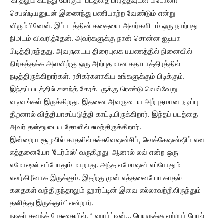
‘காதலும் கடந்து போகும்’ படத்தை பார்த்தவுடன் மடோனா
செபஸ்டியனுடன் இணைந்து பணியாற்ற வேண்டும் என்று
விரும்பினேன். இப்படத்தின் கதையை அவர்களிடம் ஒரு நாற்பது
நிமிடம் விவரித்தேன். அவர்களுக்கு நான் சொன்ன ஐடியா
பிடித்திருந்தது. அவருடைய திரையுலக பயணத்தில் நினைவில்
நிற்கத்தக்க அளவிற்கு ஒரு அற்புதமான கதாபாத்திரத்தில்
நடித்திருக்கிறார்கள். ரசிகர்களாகிய உங்களுக்கும் பிடிக்கும்.
இந்தப் படத்தில் சனந்த் கேரக்டருக்கு ரெண்டு வெவ்வேறு
வடிவங்கள் இருக்கிறது. இதனை அவருடைய அற்புதமான நடிப்பு
திறனால் வித்தியாசப்படுத்தி காட்டியிருக்கிறார். இந்தப் படத்தை
அவர் தன்னுடைய தோளில் சுமந்திருக்கிறார்.‌
இன்றைய சூழலில் காதலில் சுச்சுவேஷன்சிப், வெக்கேஷன்ஷிப் என
எத்தனையோ ‘டேர்ம்ஸ்’ வருகிறது. ஆனால் லவ் என்ற ஒரு
எமோஷன் எப்போதும் மாறாது. அந்த எமோஷன் எப்போதும்
எவர்கிரீனாக இருக்கும். இதற்கு முன் எத்தனையோ காதல்
கதைகள் வந்திருந்தாலும் ஹார்ட்டின் இவை எல்லாவற்றிலிருந்தும்
தனித்து இருக்கும்” என்றார்.
நடிகர் சனந்த் பேசுகையில், ” ஹார்ட்டின்… பெயருக்கு ஏற்றார் போல்