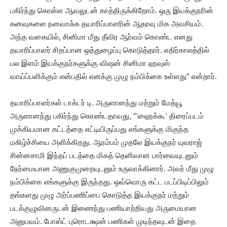
பகிர்ந்து கொள்ள ஆவலுடன் காத்திருக்கிறோம். ஒரு இயக்குநரின்
கனவுகளை நனவாக்க தயாரிப்பாளரின் ஆதரவு மிக அவசியம்.
அந்த வகையில், சினிமா மீது தீவிர ஆர்வம் கொண்ட எனது
தயாரிப்பாளர் சிறப்பான ஒத்துழைப்பு கொடுத்தார். எதிர்காலத்தில்
பல இளம் இயக்குநர்களுக்கு விஷன் சினிமா ஹவுஸ்
வாய்ப்பளிக்கும் என்பதில் எனக்கு முழு நம்பிக்கை உள்ளது” என்றார்.
தயாரிப்பாளர்கள் டாக்டர் டி. அருளானந்து மற்றும் மேத்யூ
அருளானந்து பகிர்ந்து கொண்டதாவது, “‘ஹைக்கூ’ திரைப்படம்
முக்கியமான கட்டத்தை எட்டியிருப்பது எங்களுக்கு மிகுந்த
மகிழ்ச்சியை அளிக்கிறது. ஆரம்பம் முதலே இயக்குநர் யுவராஜ்
சின்னசாமி இந்தப் படத்தை மிகத் தெளிவான பார்வையுடனும்
நேர்மையான அணுகுமுறையுடனும் உருவாக்கினார். அவர் மீது முழு
நம்பிக்கை எங்களுக்கு இருந்தது. ஒவ்வொரு கட்ட படப்பிடிப்பிலும்
தங்களது முழு அர்ப்பணிப்பை கொடுத்த இயக்குநர் மற்றும்
படக்குழுவினருடன் இணைந்து பணியாற்றியது அருமையான
அனுபவம். போஸ்ட் புரொடக்ஷன் பணிகள் முடிந்தவுடன் இதை