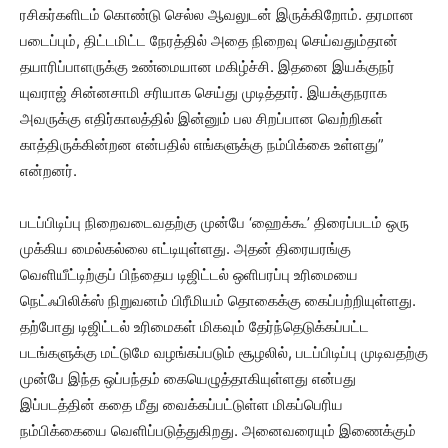
ரசிகர்களிடம் கொண்டு செல்ல ஆவலுடன் இருக்கிறோம். தரமான
படைப்பும், திட்டமிட்ட நேரத்தில் அதை நிறைவு செய்வதும்தான்
தயாரிப்பாளருக்கு உண்மையான மகிழ்ச்சி. இதனை இயக்குநர்
யுவராஜ் சின்னசாமி சரியாக செய்து முடித்தார். இயக்குநராக
அவருக்கு எதிர்காலத்தில் இன்னும் பல சிறப்பான வெற்றிகள்
காத்திருக்கின்றன என்பதில் எங்களுக்கு நம்பிக்கை உள்ளது”
என்றனர்.
படப்பிடிப்பு நிறைவடைவதற்கு முன்பே ‘ஹைக்கூ’ திரைப்படம் ஒரு
முக்கிய மைல்கல்லை எட்டியுள்ளது. அதன் திரையரங்கு
வெளியீட்டிற்குப் பிந்தைய டிஜிட்டல் ஒளிபரப்பு உரிமையை
நெட்ஃபிலிக்ஸ் நிறுவனம் பிரீமியம் தொகைக்கு கைப்பற்றியுள்ளது.
தற்போது டிஜிட்டல் உரிமைகள் மிகவும் தேர்ந்தெடுக்கப்பட்ட
படங்களுக்கு மட்டுமே வழங்கப்படும் சூழலில், படப்பிடிப்பு முடிவதற்கு
முன்பே இந்த ஒப்பந்தம் கையெழுத்தாகியுள்ளது என்பது
இப்படத்தின் கதை மீது வைக்கப்பட்டுள்ள மிகப்பெரிய
நம்பிக்கையை வெளிப்படுத்துகிறது. அனைவரையும் இணைக்கும்