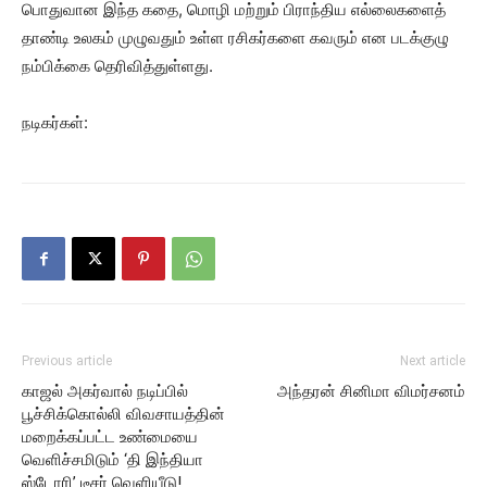
பொதுவான இந்த கதை, மொழி மற்றும் பிராந்திய எல்லைகளைத்
தாண்டி உலகம் முழுவதும் உள்ள ரசிகர்களை கவரும் என படக்குழு
நம்பிக்கை தெரிவித்துள்ளது.
நடிகர்கள்:
Previous article
Next article
காஜல் அகர்வால் நடிப்பில்
அந்தரன் சினிமா விமர்சனம்
பூச்சிக்கொல்லி விவசாயத்தின்
மறைக்கப்பட்ட உண்மையை
வெளிச்சமிடும் ‘தி இந்தியா
ஸ்டோரி’ டீசர் வெளியீடு!