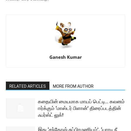
Ganesh Kumar
RELATED ARTICLES
MORE FROM AUTHOR
கதையின் மையமாக மாயப் பெட்டி… கவனம்
ஈர்க்கும் ‘மாஸ்டர் பிளான்’ திரைப்படத்தின்
ஃபர்ஸ்ட் லுக்!
இது ‘சந்தோஷ் சுப்பிரமணியம்’, ‘யாரடி நீ