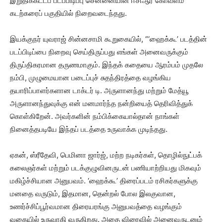
இறுதிக்கட்டப் படப்பிடிப்பு சென்னையின் ஈசிஆர் கோவளம்
கடற்கரைப் பகுதியில் நிறைவடைந்தது.
இயக்குநர் யுவராஜ் சின்னசாமி கூறுகையில், “‘ஹைக்கூ’ படத்தின்
படப்பிடிப்பை நிறைவு செய்திருப்பது எங்கள் அனைவருக்கும்
திருப்திகரமான தருணமாகும். இந்தக் கதையை ஆரம்பம் முதலே
நம்பி, முழுமையான படைப்புச் சுதந்திரத்தை வழங்கிய
தயாரிப்பாளர்களான டாக்டர் டி. அருளானந்து மற்றும் மேத்யூ
அருளானந்துவுக்கு என் மனமார்ந்த நன்றியைத் தெரிவித்துக்
கொள்கிறேன். அவர்களின் நம்பிக்கையால்தான் நாங்கள்
நினைத்தபடியே இந்தப் படத்தை உருவாக்க முடிந்தது.
ஏகன், ஸ்ரீதேவி, பெமினா ஜார்ஜ், மற்ற நடிகர்கள், தொழில்நுட்பக்
கலைஞர்கள் மற்றும் படக்குழுவினருடன் பணியாற்றியது மிகவும்
மகிழ்ச்சியான அனுபவம். ‘ஹைக்கூ’ திரைப்படம் ரசிகர்களுக்கு
மனதை வருடும், இதமான, தென்றல் போல இலகுவான,
உணர்ச்சிப்பூர்வமான திரையரங்கு அனுபவத்தை வழங்கும்
வகையில் உருவாகி வருகிறது. அதை விரைவில் அனைவருடனும்