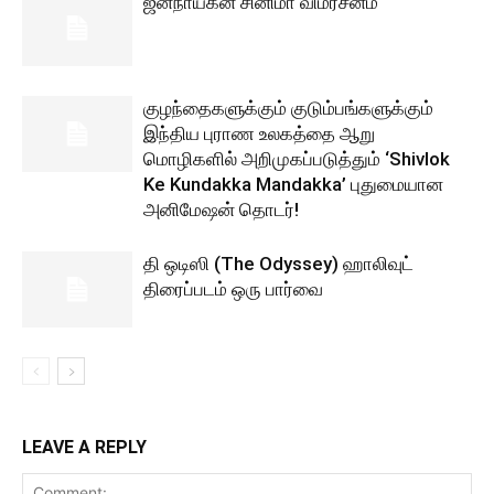
ஜனநாயகன் சினிமா விமர்சனம்
குழந்தைகளுக்கும் குடும்பங்களுக்கும்
இந்திய புராண உலகத்தை ஆறு
மொழிகளில் அறிமுகப்படுத்தும் ‘Shivlok
Ke Kundakka Mandakka’ புதுமையான
அனிமேஷன் தொடர்!
தி ஒடிஸி (The Odyssey) ஹாலிவுட்
திரைப்படம் ஒரு பார்வை
LEAVE A REPLY