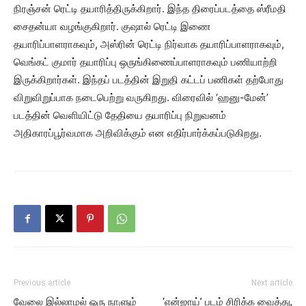
நிரஞ்சன் ரெட்டி தயாரித்திருக்கிறார். இந்த திரைப்படத்தை ஸ்ரீமதி
சைதன்யா வழங்குகிறார். குஷால் ரெட்டி இணை
தயாரிப்பாளராகவும், அஸ்ரின் ரெட்டி நிர்வாக தயாரிப்பாளராகவும்,
வெங்கட் குமார் தயாரிப்பு ஒருங்கிணைப்பாளராகவும் பணியாற்றி
இருக்கிறார்கள். இந்தப் படத்தின் இறுதி கட்டப் பணிகள் தற்போது
விறுவிறுப்பாக நடைபெற்று வருகிறது. விரைவில் ‘ஹனு-மேன்’
படத்தின் வெளியிட்டு தேதியை தயாரிப்பு நிறுவனம்
அதிகாரப்பூர்வமாக அறிவிக்கும் என எதிர்பார்க்கப்படுகிறது.
Previous article
Next article
வேலை இல்லாமல் ஒரு நாளும்
‘என்ஜாய்’ படம் சிரிக்க வைத்து,