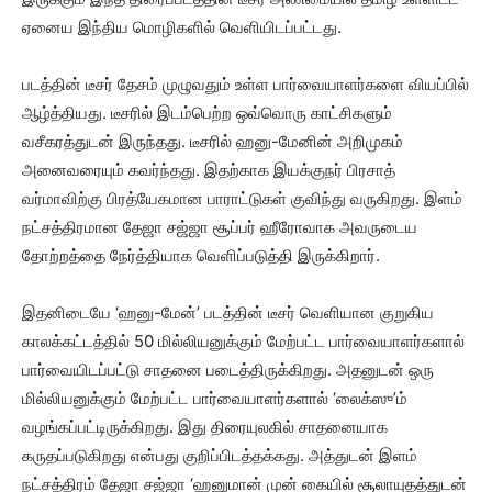
ஏனைய இந்திய மொழிகளில் வெளியிடப்பட்டது.‌
படத்தின் டீசர் தேசம் முழுவதும் உள்ள பார்வையாளர்களை வியப்பில்
ஆழ்த்தியது. டீசரில் இடம்பெற்ற ஒவ்வொரு காட்சிகளும்
வசீகரத்துடன் இருந்தது. டீசரில் ஹனு-மேனின் அறிமுகம்
அனைவரையும் கவர்ந்தது. இதற்காக இயக்குநர் பிரசாத்
வர்மாவிற்கு பிரத்யேகமான பாராட்டுகள் குவிந்து வருகிறது. இளம்
நட்சத்திரமான தேஜா சஜ்ஜா சூப்பர் ஹீரோவாக அவருடைய
தோற்றத்தை நேர்த்தியாக வெளிப்படுத்தி இருக்கிறார்.
இதனிடையே ‘ஹனு-மேன்’ படத்தின் டீசர் வெளியான குறுகிய
காலக்கட்டத்தில் 50 மில்லியனுக்கும் மேற்பட்ட பார்வையாளர்களால்
பார்வையிடப்பட்டு சாதனை படைத்திருக்கிறது. அதனுடன் ஒரு
மில்லியனுக்கும் மேற்பட்ட பார்வையாளர்களால் ‘லைக்ஸு’ம்
வழங்கப்பட்டிருக்கிறது. இது திரையுலகில் சாதனையாக
கருதப்படுகிறது என்பது குறிப்பிடத்தக்கது. அத்துடன் இளம்
நட்சத்திரம் தேஜா சஜ்ஜா ‘ஹனுமான் முன் கையில் சூலாயுதத்துடன்