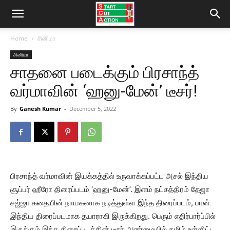
Home
சினிமா
சினிமா
சாதனை படைக்கும் பிரசாந்த்
வர்மாவின் ‘ஹனு-மேன்’ டீசர்!
By
Ganesh Kumar
-
December 5, 2022
பிரசாந்த் வர்மாவின் இயக்கத்தில் உருவாக்கப்பட்ட அசல் இந்திய
சூப்பர் ஹீரோ திரைப்படம் ‘ஹனு-மேன்’. இளம் நட்சத்திரம் தேஜா
சஜ்ஜா கதையின் நாயகனாக நடித்துள்ள இந்த திரைப்படம், பான்
இந்திய திரைப்படமாக தயாராகி இருக்கிறது. பெரும் எதிர்பார்ப்பில்
இருக்கும் இந்த திரைப்படத்தின் டீசர் அண்மையில் தமிழ் உள்ளிட்ட