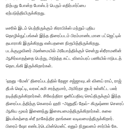
நிற்பது போன்ற போஸ்டர் பெரும் எதிர்பார்ப்பை
ஏற்படுத்தியிருக்கிறது.
டீசரில் இடம் பெற்றிருக்கும் கிராபிக்ஸ் மற்றும் புதிய
தொழில்நுட்பங்கள் இந்த திரைப்படம் பிரம்மாண்டமான பட்ஜெட்டில்
தயாராகி இருக்கிறது என்பதனை நிரூபித்திருக்கிறது.
படக்குழுவினர் அண்மையில் அயோத்திக்குச் சென்று ஸ்ரீராமனின்
ஆசிர்வாதத்தை பெற்று, அடுத்த கட்ட விளம்பரப் பணியில் ஈடுபடத்
தொடங்கி இருக்கிறார்கள்.
‘ஹனு -மேன்’ திரைப்படத்தில் தேஜா சஜ்ஜாவுடன் வினய் ராய், ராஜ்
தீபக் ஷெட்டி, வரலட்சுமி சரத்குமார், அமிர்தா ஐயர் உள்ளிட்ட பலர்
நடித்திருக்கிறார்கள். சிவேந்திரா ஒளிப்பதிவு செய்திருக்கும் இந்த
திரைப்படத்திற்கு கௌரவ் ஹரி -அனுதீப் தேவ்- கிருஷ்ணா சௌரப்
ஆகிய மூவர் இணைந்து இசையமைத்திருக்கிறார்கள். கலை
இயக்கத்தை ஸ்ரீ நாகேந்திர தாங்கலா வடிவமைத்திருக்கிறார்.
பிரைம் ஷோ எண்டர்டெயின்மென்ட் எனும் நிறுவனம் சார்பில் கே.