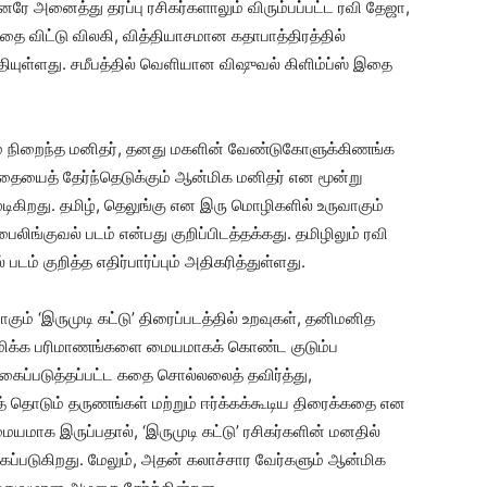
னரே அனைத்து தரப்பு ரசிகர்களாலும் விரும்பப்பட்ட ரவி தேஜா,
ை விட்டு விலகி, வித்தியாசமான கதாபாத்திரத்தில்
தியுள்ளது. சமீபத்தில் வெளியான விஷுவல் கிளிம்ப்ஸ் இதை
ம் நிறைந்த மனிதர், தனது மகளின் வேண்டுகோளுக்கிணங்க
தையைத் தேர்ந்தெடுக்கும் ஆன்மிக மனிதர் என மூன்று
ிகிறது. தமிழ், தெலுங்கு என இரு மொழிகளில் உருவாகும்
லிங்குவல் படம் என்பது குறிப்பிடத்தக்கது. தமிழிலும் ரவி
படம் குறித்த எதிர்பார்ப்பும் அதிகரித்துள்ளது.
ும் ‘இருமுடி கட்டு’ திரைப்படத்தில் உறவுகள், தனிமனித
்சிமிக்க பரிமாணங்களை மையமாகக் கொண்ட குடும்ப
கைப்படுத்தப்பட்ட கதை சொல்லலைத் தவிர்த்து,
 தொடும் தருணங்கள் மற்றும் ஈர்க்கக்கூடிய திரைக்கதை என
யமாக இருப்பதால், ‘இருமுடி கட்டு’ ரசிகர்களின் மனதில்
்கப்படுகிறது. மேலும், அதன் கலாச்சார வேர்களும் ஆன்மிக