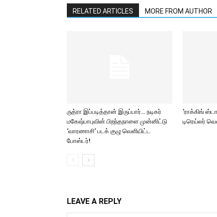
RELATED ARTICLES
MORE FROM AUTHOR
ருத்ரா இப்படித்தான் இருப்பார்… நடிகர்
‘ராக்கிங் ஸ்ட
மகேஷ்பாபுவின் பிறந்தநாளை முன்னிட்டு
டிரெய்லர் வ
‘வாரணாசி’ படக் குழு வெளியிட்ட
போஸ்டர்!
LEAVE A REPLY