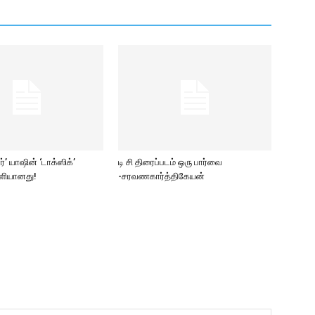
ார்’ யாஷின் ‘டாக்ஸிக்’
டி சி திரைப்படம் ஒரு பார்வை
ெளியானது!
-சரவணகார்த்திகேயன்