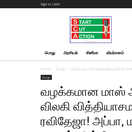
Sign in / Join
Start
Cut
Action
|
News
&
பொது
அரசியல்
சினிமா
விமர்சனம்
Views
Home
பொது
வழக்கமான மாஸ் அவதாரத்தை விட்டு விலகி 
பொது
வழக்கமான மாஸ் 
விலகி வித்தியாசம
ரவிதேஜா! அப்பா,