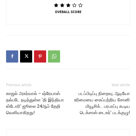
OVERALL SCORE
Previous article
Next article
காஜல் அகர்வால் – ஷ்ரேயாஸ்
படப்பிடிப்பு நிறைவு; ஆடியோ
தல்படே நடித்துள்ள ‘தி இந்தியா
உரிமையை கைப்பற்றிய சோனி
ஸ்டோரி’ ஜூலை 24ஆம் தேதி
மியூசிக்… பரபரப்பு கூடிய
வெளியாகிறது!
டெக்சாஸ் டைகர்’ படக்குழு!