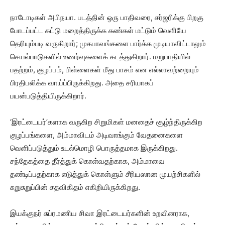
நாடோடிகள் அபிநயா. படத்தின் ஒரு பாதிவரை, சர்ஜரிக்கு பிறகு
போடப்பட்ட கட்டு மறைத்திருக்க கண்கள் மட்டும் வெளியே
தெரியும்படி வருகிறார்; முகபாவங்களை பார்க்க முடியாவிட்டாலும்
செயல்பாடுகளில் உணர்வுகளைக் கடத்துகிறார். மறுபாதியில்
பதற்றம், குழப்பம், பிள்ளைகள் மீது பாசம் என எல்லாவற்றையும்
பிரதிபலிக்க வாய்ப்பிருக்கிறது. அதை சரியாகப்
பயன்படுத்தியிருக்கிறார்.
‘இரட்டையர்’களாக வருகிற சிறுமிகள் மனதைச் சூழ்ந்திருக்கிற
குழப்பங்களை, அம்மாவிடம் அடிவாங்கும் வேதனைகளை
வெளிப்படுத்தும் உடல்மொழி பொருத்தமாக இருக்கிறது.
சந்தேகத்தை தீர்த்துக் கொள்வதற்காக, அம்மாவை
தண்டிப்பதற்காக எடுத்துக் கொள்ளும் சீரியஸான முயற்சிகளில்
சுறுசுறுப்பின் சதவிகிதம் எகிறியிருக்கிறது.
இயக்குநர் சுப்ரமணிய சிவா இரட்டையர்களின் உறவினராக,