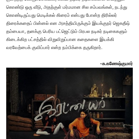
கொண்டு ஒரு வீடு, அதற்குள் மர்மமான சில சம்பவங்கள், நடந்து
கொண்டிருப்பது மெடிக்கல் கிரைம் என்பது போன்ற திரில்லர்
திரைக்கதைப் பின்னல் என அசத்தியிருக்கும் இயக்குநர் ஜெகதீஷ்
தம்பையா, தனக்கு பெரிய பட்ஜெட்டும் பிரபல நடிகர் நடிகைகளும்
கிடைக்கிற பட்சத்தில் விறுவிறுப்பான கதைகளை இயக்கி
வரவேற்பைக் குவிப்பார் என்ற நம்பிக்கை தருகிறார்.
-சு.கணேஷ்குமார்