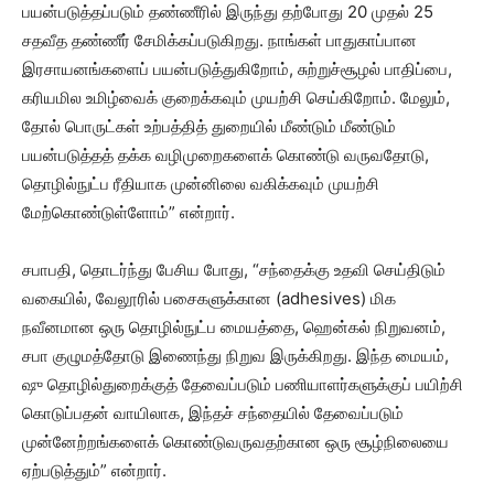
பயன்படுத்தப்படும் தண்ணீரில் இருந்து தற்போது 20 முதல் 25
சதவீத தண்ணீர் சேமிக்கப்படுகிறது. நாங்கள் பாதுகாப்பான
இரசாயனங்களைப் பயன்படுத்துகிறோம், சுற்றுச்சூழல் பாதிப்பை,
கரியமில உமிழ்வைக் குறைக்கவும் முயற்சி செய்கிறோம். மேலும்,
தோல் பொருட்கள் உற்பத்தித் துறையில் மீண்டும் மீண்டும்
பயன்படுத்தத் தக்க வழிமுறைகளைக் கொண்டு வருவதோடு,
தொழில்நுட்ப ரீதியாக முன்னிலை வகிக்கவும் முயற்சி
மேற்கொண்டுள்ளோம்” என்றார்.
சபாபதி, தொடர்ந்து பேசிய போது, “சந்தைக்கு உதவி செய்திடும்
வகையில், வேலூரில் பசைகளுக்கான (adhesives) மிக
நவீனமான ஒரு தொழில்நுட்ப மையத்தை, ஹென்கல் நிறுவனம்,
சபா குழுமத்தோடு இணைந்து நிறுவ இருக்கிறது. இந்த மையம்,
ஷு தொழில்துறைக்குத் தேவைப்படும் பணியாளர்களுக்குப் பயிற்சி
கொடுப்பதன் வாயிலாக, இந்தச் சந்தையில் தேவைப்படும்
முன்னேற்றங்களைக் கொண்டுவருவதற்கான ஒரு சூழ்நிலையை
ஏற்படுத்தும்” என்றார்.