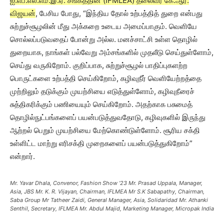
ஐ.எப்.எல்.எம்.இ.ஏ. சங்கத்தின் (IFMLEA) தலைவர் கே.ஆர்.
விஜயன்
, பேசிய போது, “இந்திய தோல் உற்பத்தித் துறை என்பது
சுற்றுச்சூழலின் மீது அக்கறை உடைய அமைப்பாகும். வெளியே
சொல்லப்படுவதைப் போன்று அல்ல. மனச்சாட்சி உள்ள தொழில்
துறையாக, நாங்கள் பல்வேறு அம்சங்களில் முதலீடு செய்துள்ளோம்,
செய்து வருகிறோம். குறிப்பாக, சுற்றுச்சூழல் பாதிப்புகளற்ற
பொருட்களை உற்பத்தி செய்கிறோம், கழிவுநீர் வெளியேற்றத்தை
முற்றிலும் தடுக்கும் முயற்சியை எடுத்துள்ளோம், கழிவுநீரைச்
சுத்திகரிக்கும் பணியையும் செய்கிறோம். அதற்காக பசுமைத்
தொழில்நுட்பங்களைப் பயன்படுத்துவதோடு, கழிவுகளில் இருந்து
ஆற்றல் பெறும் முயற்சியை மேற்கொண்டுள்ளோம். சூரிய சக்தி
உள்ளிட்ட மாற்று எரிசக்தி முறைகளைப் பயன்படுத்துகிறோம்”
என்றார்.
Mr. Yavar Dhala, Convenor, Fashion Show ’23 Mr. Prasad Uppala, Manager,
Asia, JBS Mr. K. R. Vijayan, Chairman, IFLMEA Mr S.K Sabapathy, Chairman,
Saba Group Mr Tatheer Zaidi, General Manager, Asia, Solidaridad Mr. Athanki
Senthil, Secretary, IFLMEA Mr. Abdul Majid, Marketing Manager, Micropak India