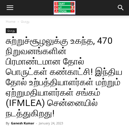
Home
பொது
பொது
சுற்றுச்சூழலுக்கு உகந்த, 470
நிறுவனங்களின்
பிரமாண்டமான தோல்
பொருட்கள் கண்காட்சி! இந்திய
தோல் உற்பத்தியாளர்கள் மற்றும்
ஏற்றுமதியாளர்கள் சங்கம்
(IFMLEA) சென்னையில்
நடத்துகிறது!
By
Ganesh Kumar
-
January 24, 2023