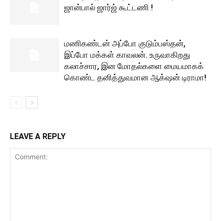
ஜான்பால் ஜார்ஜ் கூட்டணி !
மணிகண்டன் அப்போ குடும்பஸ்தன்,
இப்போ மக்கள் காவலன். உருவாகிறது
கலாச்சார, இன மோதல்களை மையமாகக்
கொண்ட தனித்துவமான ஆக்‌ஷன் டிராமா!
LEAVE A REPLY