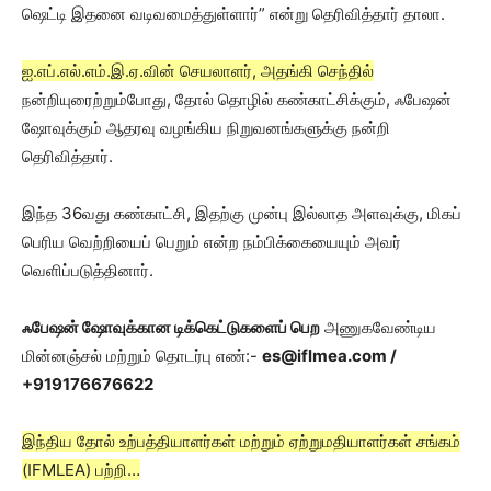
ஷெட்டி இதனை வடிவமைத்துள்ளார்” என்று தெரிவித்தார் தாலா.
ஐ.எப்.எல்.எம்.இ.ஏ.வின் செயலாளர், அதங்கி செந்தில்
நன்றியுரைற்றும்போது, தோல் தொழில் கண்காட்சிக்கும், ஃபேஷன்
ஷோவுக்கும் ஆதரவு வழங்கிய நிறுவனங்களுக்கு நன்றி
தெரிவித்தார்.
இந்த 36வது கண்காட்சி, இதற்கு முன்பு இல்லாத அளவுக்கு, மிகப்
பெரிய வெற்றியைப் பெறும் என்ற நம்பிக்கையையும் அவர்
வெளிப்படுத்தினார்.
ஃபேஷன் ஷோவுக்கான டிக்கெட்டுகளைப் பெற
அணுகவேண்டிய
மின்னஞ்சல் மற்றும் தொடர்பு எண்:-
es@iflmea.com /
+919176676622
இந்திய தோல் உற்பத்தியாளர்கள் மற்றும் ஏற்றுமதியாளர்கள் சங்கம்
(IFMLEA) பற்றி…