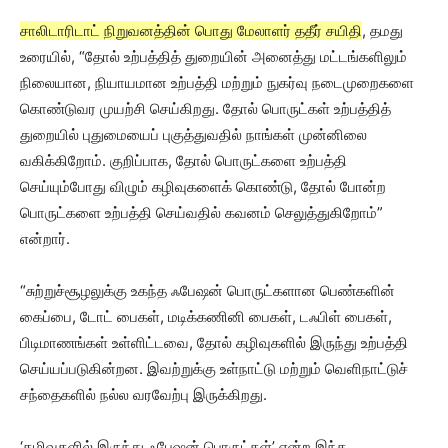
சாலிடாரிடாட் நிறுவனத்தின் பொது மேலாளர் ததீர் சயிதி
, தமது
உரையில், “தோல் உற்பத்தித் துறையின் அனைத்து மட்டங்களிலும்
நிலையான, நியாயமான உற்பத்தி மற்றும் நுகர்வு நடைமுறைகளை
கொண்டுவர முயற்சி செய்கிறது. தோல் பொருட்கள் உற்பத்தித்
துறையில் புதுமையைப் புகுத்துவதில் நாங்கள் முன்னிலை
வகிக்கிறோம். குறிப்பாக, தோல் பொருட்களை உற்பத்தி
செய்யும்போது விழும் கழிவுகளைக் கொண்டு, தோல் போன்ற
பொருட்களை உற்பத்தி செய்வதில் கவனம் செலுத்துகிறோம்”
என்றார்.
“சுற்றுச்சூழலுக்கு உகந்த ஃபேஷன் பொருட்களான பெண்களின்
கைப்பை, டோட் பைகள், மடிக்கணினி பைகள், டஃபிள் பைகள்,
பிடிமாணங்கள் உள்ளிட்டவை, தோல் கழிவுகளில் இருந்து உற்பத்தி
செய்யப்படுகின்றன. இவற்றுக்கு உள்நாட்டு மற்றும் வெளிநாட்டுச்
சந்தைகளில் நல்ல வரவேற்பு இருக்கிறது.
‘கழிவுகளில் இருந்து ஃபேஷன் பொருட்கள்’ என்ற இந்த