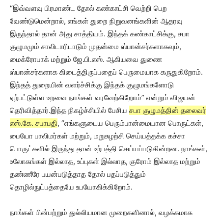
“இவ்வளவு பிரமாண்ட தோல் கண்காட்சி வெற்றி பெற
வேண்டுமென்றால், எங்கள் துறை நிறுவனங்களின் ஆதரவு
இருந்தால் தான் அது சாத்தியம். இந்தக் கண்காட்சிக்கு, சபா
குழுமமும் சாலிடாரிடாடும் முதன்மை ஸ்பான்சர்களாகவும்,
மைக்ரோபாக் மற்றும் ஜே.பி.எஸ். ஆகியவை துணை
ஸ்பான்சர்களாக கிடைத்திருப்பதைப் பெருமையாக கருதுகிறோம்.
இந்தத் துறையின் வளர்ச்சிக்கு இந்தக் குழுமங்களோடு
ஏற்பட்டுள்ள உறவை நாங்கள் வரவேற்கிறோம்” என்றும் விஜயன்
தெரிவித்தார்.இந்த நிகழ்ச்சியில் பேசிய
சபா குழுமத்தின் தலைவர்
எஸ்.கே. சபாபதி
, “எங்களுடைய பெரும்பான்மையான பொருட்கள்,
பையோ பாலிமர்கள் மற்றும், மறுசுழற்சி செய்யத்தக்க கச்சா
பொருட்களில் இருந்து தான் உற்பத்தி செய்யப்படுகின்றன. நாங்கள்,
உலோகங்கள் இல்லாத, உப்புகள் இல்லாத, குரோம் இல்லாத மற்றும்
தண்ணீரே பயன்படுத்தாத தோல் பதப்படுத்தும்
தொழில்நுட்பத்தையே உபயோகிக்கிறோம்.
நாங்கள் பின்பற்றும் துல்லியமான முறைகளினால், வழக்கமாக