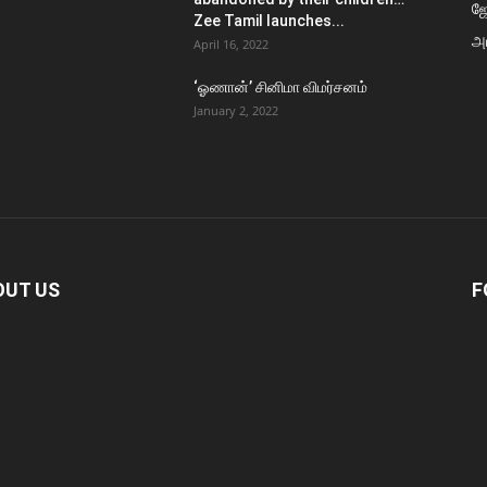
ஜ
Zee Tamil launches...
அர
April 16, 2022
‘ஓணான்’ சினிமா விமர்சனம்
January 2, 2022
OUT US
F