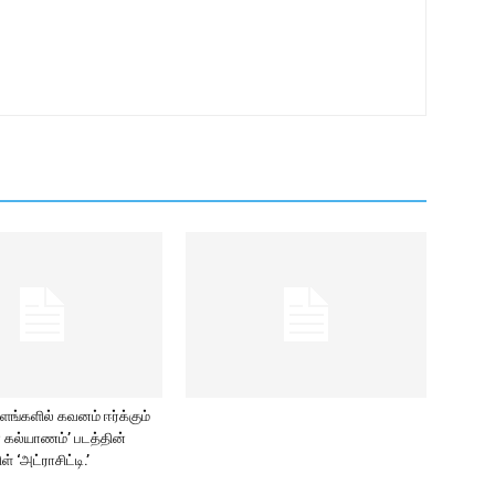
்களில் கவனம் ஈர்க்கும்
மா கல்யாணம்’ படத்தின்
ிள் ‘அட்ராசிட்டி.’