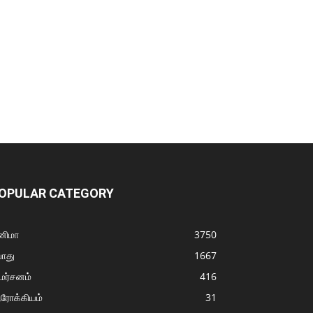
OPULAR CATEGORY
னிமா
3750
ொது
1667
மர்சனம்
416
ரோக்கியம்
31