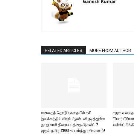
Ganesh Kumar
RELATED ARTICLES
MORE FROM AUTHOR
மனதைத் தொடும் கதையில் சசி
சமூக வலைதளங
இயக்கத்தில் விஜய் ஆண்டனி நடித்துள்ள
‘பியார் பிரே
நூறு சாமி திரைப்படத்தை ஆகஸ்ட் 7
ஃபர்ஸ்ட் சிங்க
முதல் தமிழ் ZEE5-ல் பார்த்து ரசிக்கலாம்!