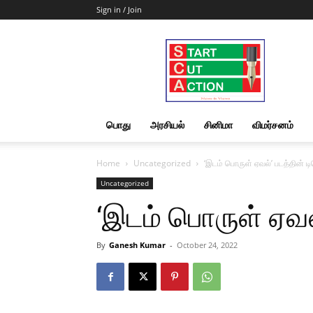
Sign in / Join
Start
Cut
Action
|
News
&
பொது
அரசியல்
சினிமா
விமர்சனம்
Views
Home
Uncategorized
‘இடம் பொருள் ஏவல்’ படத்தின் டி
Uncategorized
‘இடம் பொருள் ஏவல்
By
Ganesh Kumar
-
October 24, 2022