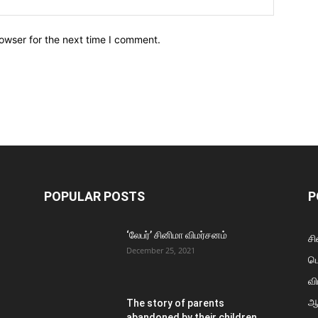
owser for the next time I comment.
POPULAR POSTS
P
‘லேபர்’ சினிமா விமர்சனம்
சி
December 25, 2021
ப
வி
ஆ
The story of parents
abandoned by their children…