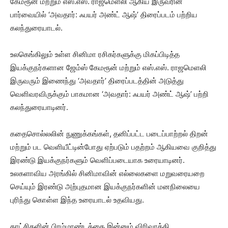
கேமரூன் மற்றும் எஸ்.எஸ். ராஜமெளலி ஆகிய இருவரின்
பார்வையில் ‘அவதார்: ஃபயர் அண்ட் ஆஷ்’ திரைப்படம் பற்றிய
கலந்துரையாடல்.
உலகெங்கிலும் உள்ள சினிமா ரசிகர்களுக்கு மிகப்பிடித்த
இயக்குநர்களான ஜேம்ஸ் கேமரூன் மற்றும் எஸ்.எஸ். ராஜமெளலி
இருவரும் இணைந்து ‘அவதார்’ திரைப்படத்தின் அடுத்து
வெளிவரவிருக்கும் பாகமான ‘அவதார்: ஃபயர் அண்ட் ஆஷ்’ பற்றி
கலந்துரையாடினர்.
கதைசொல்லலின் நுணுக்கங்கள், தனிப்பட்ட படைப்பாற்றல் திறன்
மற்றும் பட வெளியீட்டின்போது ஏற்படும் பதற்றம் ஆகியவை குறித்து
இரண்டு இயக்குநர்களும் வெளிப்படையாக உரையாடினர்.
உலகளாவிய அரங்கில் சினிமாவின் எல்லைகளை மறுவரையறை
செய்யும் இரண்டு அற்புதமான இயக்குநர்களின் மனநிலையை
புரிந்து கொள்ள இந்த உரையாடல் உதவியது.
காட்சிகளின் பிரம்மாண்டத்தை இன்னும் விரிவாக்கி