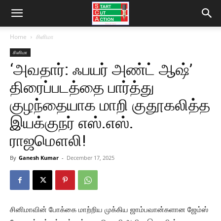
Home
சினிமா
சினிமா
‘அவதார்: ஃபயர் அண்ட் ஆஷ்’
திரைப்படத்தை பார்த்து
குழந்தையாக மாறி குதூகலித்த
இயக்குநர் எஸ்.எஸ்.
ராஜமௌலி!
By
Ganesh Kumar
-
December 17, 2025
சினிமாவின் போக்கை மாற்றிய முக்கிய ஜாம்பவான்களான ஜேம்ஸ்