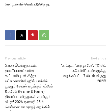
மொழிகளில் வெளியிடுகிறது.
Previous article
Next article
பிரபல இயக்குநர்கள்,
‘பாட்ஷா’, ‘பறந்து போ’, ‘டூரிஸ்ட்
தயாரிப்பாளர்களின்
ஃபேமிலி’ படங்களுக்கு
கூட்டணியுடன் சித்ரா
வழங்கப்பட்ட 7 ஸ்டார் விருது
லட்சுமணனின் டூரிங் டாக்கீஸ்
2025!
யூடியூப் சேனல் வழங்கும் ஃப்ரேம்
& ஃபேம் (Frame & Fame)
திரைப்பட விருதுகள் வழங்கும்
விழா! 2026 ஜனவரி 25-ல்
சென்னை காமராஜர் அரங்கில்