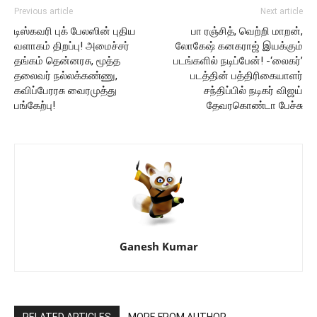
Previous article
Next article
டிஸ்கவரி புக் பேலஸின் புதிய
பா ரஞ்சித், வெற்றி மாறன்,
வளாகம் திறப்பு! அமைச்சர்
லோகேஷ் கனகராஜ் இயக்கும்
தங்கம் தென்னரசு, மூத்த
படங்களில் நடிப்பேன்! -‘லைகர்’
தலைவர் நல்லக்கண்ணு,
படத்தின் பத்திரிகையாளர்
கவிப்பேரரசு வைரமுத்து
சந்திப்பில் நடிகர் விஜய்
பங்கேற்பு!
தேவரகொண்டா பேச்சு
Ganesh Kumar
RELATED ARTICLES
MORE FROM AUTHOR