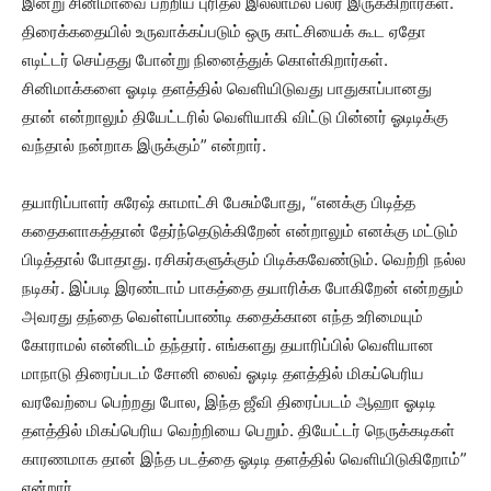
இன்று சினிமாவை பற்றிய புரிதல் இல்லாமல் பலர் இருக்கிறார்கள்.
திரைக்கதையில் உருவாக்கப்படும் ஒரு காட்சியைக் கூட ஏதோ
எடிட்டர் செய்தது போன்று நினைத்துக் கொள்கிறார்கள்.
சினிமாக்களை ஓடிடி தளத்தில் வெளியிடுவது பாதுகாப்பானது
தான் என்றாலும் தியேட்டரில் வெளியாகி விட்டு பின்னர் ஓடிடிக்கு
வந்தால் நன்றாக இருக்கும்” என்றார்.
தயாரிப்பாளர் சுரேஷ் காமாட்சி பேசும்போது, “எனக்கு பிடித்த
கதைகளாகத்தான் தேர்ந்தெடுக்கிறேன் என்றாலும் எனக்கு மட்டும்
பிடித்தால் போதாது. ரசிகர்களுக்கும் பிடிக்கவேண்டும். வெற்றி நல்ல
நடிகர். இப்படி இரண்டாம் பாகத்தை தயாரிக்க போகிறேன் என்றதும்
அவரது தந்தை வெள்ளப்பாண்டி கதைக்கான எந்த உரிமையும்
கோராமல் என்னிடம் தந்தார். எங்களது தயாரிப்பில் வெளியான
மாநாடு திரைப்படம் சோனி லைவ் ஓடிடி தளத்தில் மிகப்பெரிய
வரவேற்பை பெற்றது போல, இந்த ஜீவி திரைப்படம் ஆஹா ஓடிடி
தளத்தில் மிகப்பெரிய வெற்றியை பெறும். தியேட்டர் நெருக்கடிகள்
காரணமாக தான் இந்த படத்தை ஓடிடி தளத்தில் வெளியிடுகிறோம்”
என்றார்.