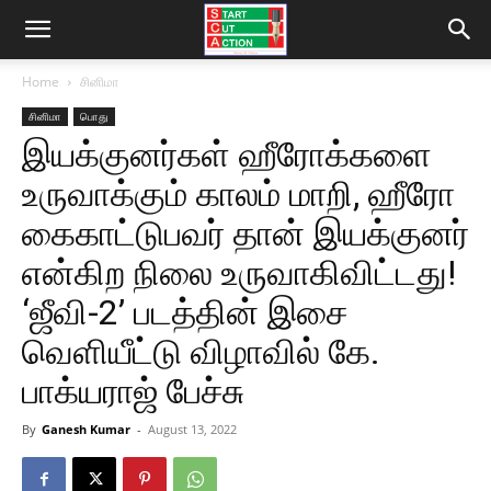
Home
சினிமா
சினிமா
பொது
இயக்குனர்கள் ஹீரோக்களை
உருவாக்கும் காலம் மாறி, ஹீரோ
கைகாட்டுபவர் தான் இயக்குனர்
என்கிற நிலை உருவாகிவிட்டது!
‘ஜீவி-2’ படத்தின் இசை
வெளியீட்டு விழாவில் கே.
பாக்யராஜ் பேச்சு
By
Ganesh Kumar
-
August 13, 2022