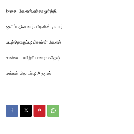
இசை: கே.எஸ்.சுந்தரமூர்த்தி
ஒளிப்பதிவாளர்: பிரவீண் குமார்
படத்தொகுப்பு: பிரவீண் கே.எல்
சண்டை பயிற்சியாளர்: சுதேஷ்
மக்கள் தொடர்பு: A.ஜான்