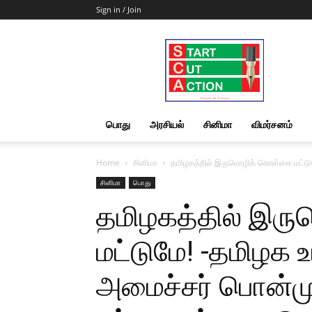
Sign in / Join
Start
Cut
Action
|
News
&
பொது
அரசியல்
சினிமா
விமர்சனம்
Views
Home
சினிமா
தமிழகத்தில் இருமொழிக் கொள்கை மட்டுமே
சினிமா
பொது
தமிழகத்தில் இர
மட்டுமே! -தமிழக 
அமைச்சர் பொன்முட