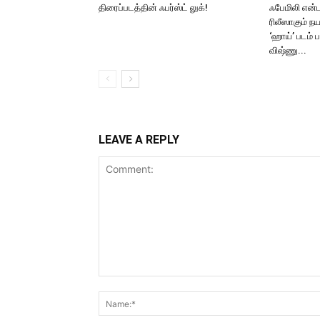
திரைப்படத்தின் ஃபர்ஸ்ட் லுக்!
ஃபேமிலி என்ட
ரிலீஸாகும் ந
‘ஹாய்’ படம் 
விஷ்ணு...
LEAVE A REPLY