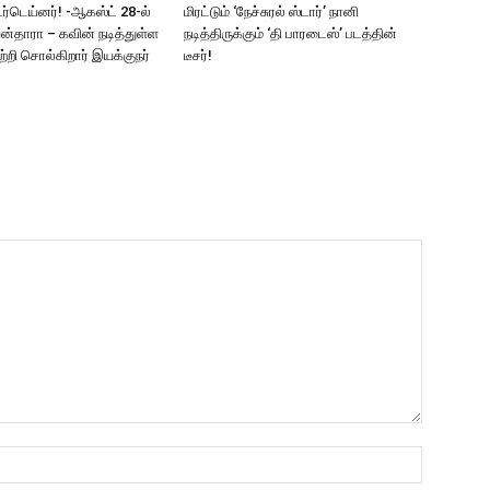
ர்டெய்னர்! -ஆகஸ்ட் 28-ல்
மிரட்டும் ‘நேச்சுரல் ஸ்டார்’ நானி
யன்தாரா – கவின் நடித்துள்ள
நடித்திருக்கும் ‘தி பாரடைஸ்’ படத்தின்
பற்றி சொல்கிறார் இயக்குநர்
டீசர்!