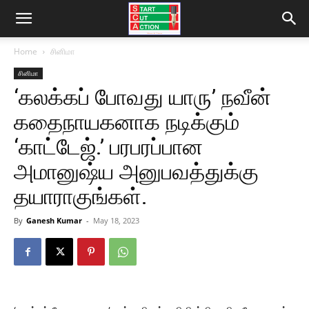
Home
சினிமா
சினிமா
‘கலக்கப் போவது யாரு’ நவீன்
கதைநாயகனாக நடிக்கும்
‘காட்டேஜ்.’ பரபரப்பான
அமானுஷ்ய அனுபவத்துக்கு
தயாராகுங்கள்.
By
Ganesh Kumar
-
May 18, 2023