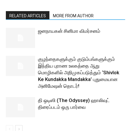
RELATED ARTICLES
MORE FROM AUTHOR
ஜனநாயகன் சினிமா விமர்சனம்
குழந்தைகளுக்கும் குடும்பங்களுக்கும்
இந்திய புராண உலகத்தை ஆறு
மொழிகளில் அறிமுகப்படுத்தும் ‘Shivlok
Ke Kundakka Mandakka’ புதுமையான
அனிமேஷன் தொடர்!
தி ஒடிஸி (The Odyssey) ஹாலிவுட்
திரைப்படம் ஒரு பார்வை