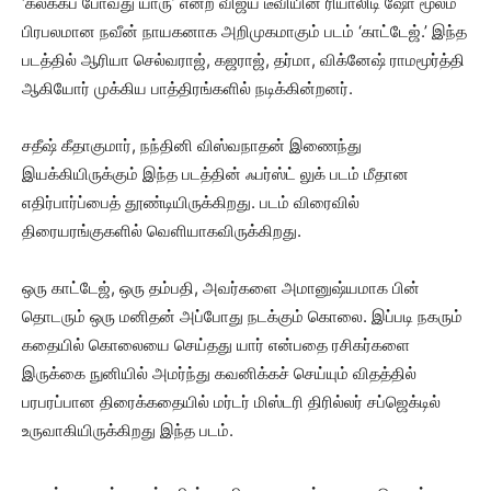
‘கலக்கப் போவது யாரு’ என்ற விஜய் டீவியின் ரியாலிடி ஷோ மூலம்
பிரபலமான நவீன் நாயகனாக அறிமுகமாகும் படம் ‘காட்டேஜ்.’ இந்த
படத்தில் ஆரியா செல்வராஜ், கஜராஜ், தர்மா, விக்னேஷ் ராமமூர்த்தி
ஆகியோர் முக்கிய பாத்திரங்களில் நடிக்கின்றனர்.
சதீஷ் கீதாகுமார், நந்தினி விஸ்வநாதன் இணைந்து
இயக்கியிருக்கும் இந்த படத்தின் ஃபர்ஸ்ட் லுக் படம் மீதான
எதிர்பார்ப்பைத் தூண்டியிருக்கிறது. படம் விரைவில்
திரையரங்குகளில் வெளியாகவிருக்கிறது.
ஒரு காட்டேஜ், ஒரு தம்பதி, அவர்களை அமானுஷ்யமாக பின்
தொடரும் ஒரு மனிதன் அப்போது நடக்கும் கொலை. இப்படி நகரும்
கதையில் கொலையை செய்தது யார் என்பதை ரசிகர்களை
இருக்கை நுனியில் அமர்ந்து கவனிக்கச் செய்யும் விதத்தில்
பரபரப்பான திரைக்கதையில் மர்டர் மிஸ்டரி திரில்லர் சப்ஜெக்டில்
உருவாகியிருக்கிறது இந்த படம்.