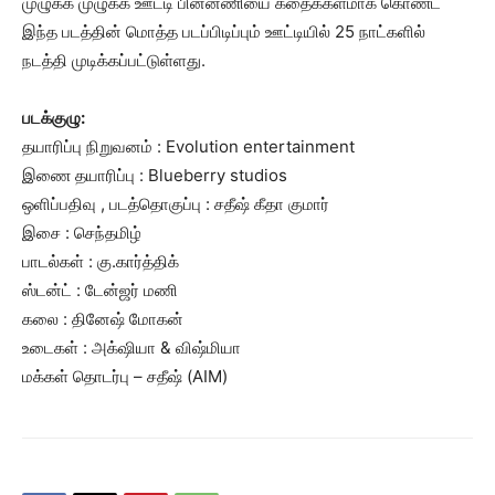
முழுக்க முழுக்க ஊட்டி பின்னணியை கதைக்களமாக கொண்ட
இந்த படத்தின் மொத்த படப்பிடிப்பும் ஊட்டியில் 25 நாட்களில்
நடத்தி முடிக்கப்பட்டுள்ளது.
படக்குழு:
தயாரிப்பு நிறுவனம் : Evolution entertainment
இணை தயாரிப்பு : Blueberry studios
ஒளிப்பதிவு , படத்தொகுப்பு : சதீஷ் கீதா குமார்
இசை : செந்தமிழ்
பாடல்கள் : கு.கார்த்திக்
ஸ்டன்ட் : டேன்ஜர் மணி
கலை : தினேஷ் மோகன்
உடைகள் : அக்‌ஷியா & விஷ்மியா
மக்கள் தொடர்பு – சதீஷ் (AIM)