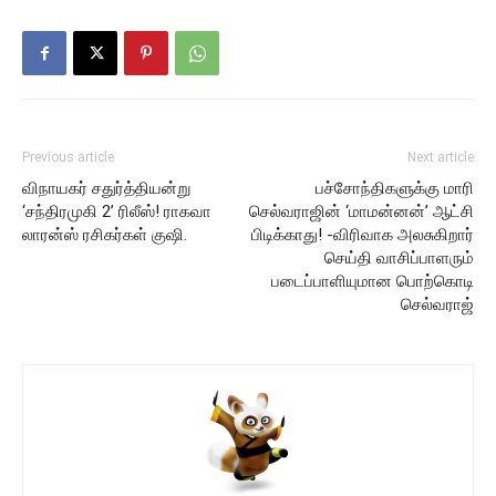
Previous article
Next article
விநாயகர் சதுர்த்தியன்று
பச்சோந்திகளுக்கு மாரி
‘சந்திரமுகி 2’ ரிலீஸ்! ராகவா
செல்வராஜின் ‘மாமன்னன்’ ஆட்சி
லாரன்ஸ் ரசிகர்கள் குஷி.
பிடிக்காது! -விரிவாக அலசுகிறார்
செய்தி வாசிப்பாளரும்
படைப்பாளியுமான பொற்கொடி
செல்வராஜ்