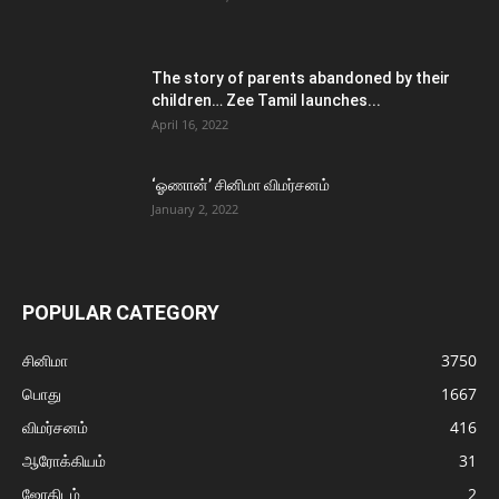
The story of parents abandoned by their
children… Zee Tamil launches...
April 16, 2022
‘ஓணான்’ சினிமா விமர்சனம்
January 2, 2022
POPULAR CATEGORY
சினிமா
3750
பொது
1667
விமர்சனம்
416
ஆரோக்கியம்
31
ஜோதிடம்
2