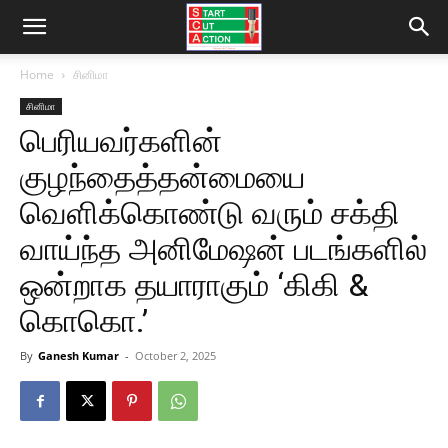
Home
சினிமா
சினிமா
பெரியவர்களின்
குழந்தைத்தன்மையை
வெளிக்கொண்டு வரும் சக்தி
வாய்ந்த அனிமேஷன் படங்களில்
ஒன்றாக தயாராகும் ‘கிகி &
கொகொ.’
By
Ganesh Kumar
-
October 2, 2025