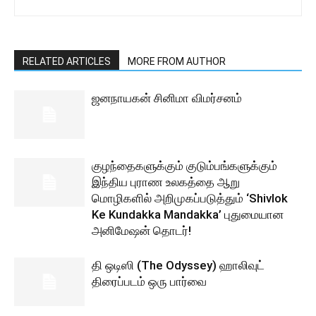
RELATED ARTICLES
MORE FROM AUTHOR
ஜனநாயகன் சினிமா விமர்சனம்
குழந்தைகளுக்கும் குடும்பங்களுக்கும்
இந்திய புராண உலகத்தை ஆறு
மொழிகளில் அறிமுகப்படுத்தும் ‘Shivlok
Ke Kundakka Mandakka’ புதுமையான
அனிமேஷன் தொடர்!
தி ஒடிஸி (The Odyssey) ஹாலிவுட்
திரைப்படம் ஒரு பார்வை