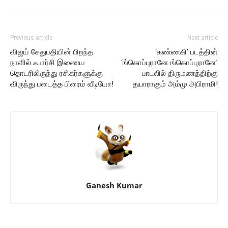
Previous article
Next article
விஜய் சேதுபதியின் பிறந்த
‘கண்ணகி’ படத்தின்
நாளில் ஃபார்சி இணைய
‘ங்கொப்புரானே ங்கொப்புரானே’
தொடரிலிருந்து ரசிகர்களுக்கு
பாடலில் திருமணத்திற்கு
விருந்து படைத்த பிரைம் வீடியோ!
தயாராகும் அம்மு அபிராமி!
Ganesh Kumar