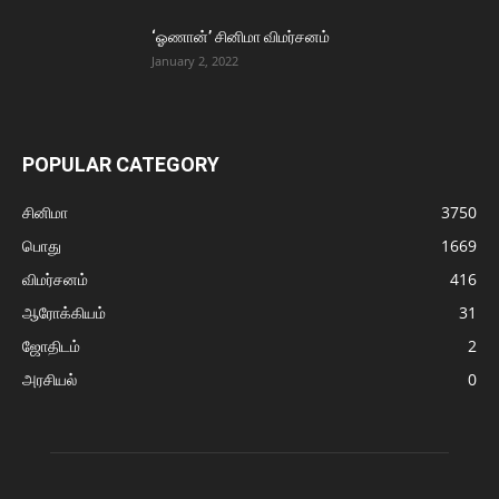
‘ஓணான்’ சினிமா விமர்சனம்
January 2, 2022
POPULAR CATEGORY
சினிமா
3750
பொது
1669
விமர்சனம்
416
ஆரோக்கியம்
31
ஜோதிடம்
2
அரசியல்
0