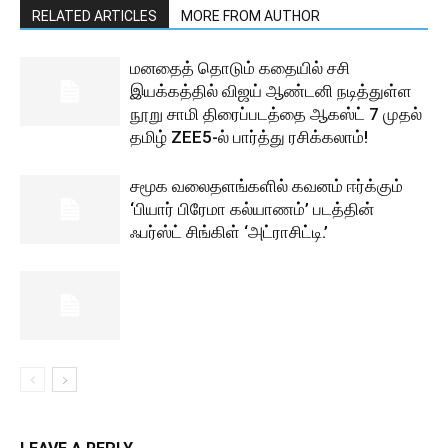
RELATED ARTICLES
MORE FROM AUTHOR
மனதைத் தொடும் கதையில் சசி
இயக்கத்தில் விஜய் ஆண்டனி நடித்துள்ள
நூறு சாமி திரைப்படத்தை ஆகஸ்ட் 7 முதல்
தமிழ் ZEE5-ல் பார்த்து ரசிக்கலாம்!
சமூக வலைதளங்களில் கவனம் ஈர்க்கும்
‘பியார் பிரேமா கல்யாணம்’ படத்தின்
ஃபர்ஸ்ட் சிங்கிள் ‘அட்ராசிட்டி.’