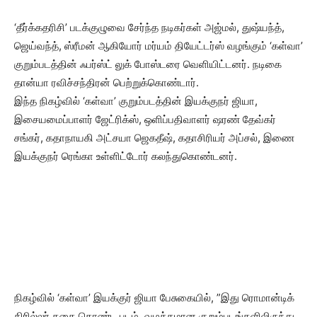
‘தீர்க்கதரிசி’ படக்குழுவை சேர்ந்த நடிகர்கள் அஜ்மல், துஷ்யந்த்,
ஜெய்வந்த், ஸ்ரீமன் ஆகியோர் மர்யம் தியேட்டர்ஸ் வழங்கும் ‘கள்வா’
குறும்படத்தின் ஃபர்ஸ்ட் லுக் போஸ்டரை வெளியிட்டனர். நடிகை
தான்யா ரவிச்சந்திரன் பெற்றுக்கொண்டார்.
இந்த நிகழ்வில் ‘கள்வா’ குறும்படத்தின் இயக்குநர் ஜியா,
இசையமைப்பாளர் ஜேட்ரிக்ஸ், ஒளிப்பதிவாளர் ஷரண் தேவ்கர்
சங்கர், கதாநாயகி அட்சயா ஜெகதீஷ், கதாசிரியர் அப்சல், இணை
இயக்குநர் ரெங்கா உள்ளிட்டோர் கலந்துகொண்டனர்.
நிகழ்வில் ‘கள்வா’ இயக்குர் ஜியா பேசுகையில், ”இது ரொமான்டிக்
திரில்லர் கதை கொண்ட படம். வழக்கமான குறும்படங்களிலிருந்து