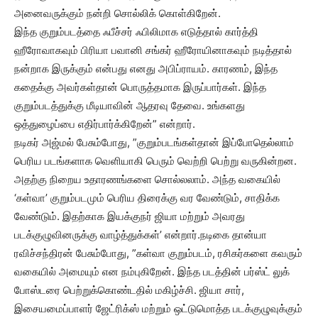
அனைவருக்கும் நன்றி சொல்லிக் கொள்கிறேன்.
இந்த குறும்படத்தை ஃபீச்சர் ஃபிலிமாக எடுத்தால் கார்த்தி
ஹீரோவாகவும் பிரியா பவானி சங்கர் ஹீரோயினாகவும் நடித்தால்
நன்றாக இருக்கும் என்பது எனது அபிப்ராயம். காரணம், இந்த
கதைக்கு அவர்கள்தான் பொருத்தமாக இருப்பார்கள். இந்த
குறும்படத்துக்கு மீடியாவின் ஆதரவு தேவை. உங்களது
ஒத்துழைப்பை எதிர்பார்க்கிறேன்” என்றார்.
நடிகர் அஜ்மல் பேசும்போது, ”குறும்படங்கள்தான் இப்போதெல்லாம்
பெரிய படங்களாக வெளியாகி பெரும் வெற்றி பெற்று வருகின்றன.
அதற்கு நிறைய உதாரணங்களை சொல்லலாம். அந்த வகையில்
‘கள்வா’ குறும்படமும் பெரிய திரைக்கு வர வேண்டும், சாதிக்க
வேண்டும். இதற்காக இயக்குநர் ஜியா மற்றும் அவரது
படக்குழுவினருக்கு வாழ்த்துக்கள்’ என்றார்.நடிகை தான்யா
ரவிச்சந்திரன் பேசும்போது, ”கள்வா குறும்படம், ரசிகர்களை கவரும்
வகையில் அமையும் என நம்புகிறேன். இந்த படத்தின் பர்ஸ்ட் லுக்
போஸ்டரை பெற்றுக்கொண்டதில் மகிழ்ச்சி. ஜியா சார்,
இசையமைப்பாளர் ஜேட்ரிக்ஸ் மற்றும் ஒட்டுமொத்த படக்குழுவுக்கும்