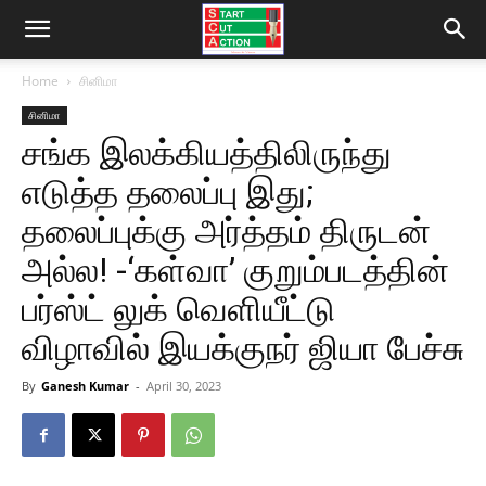
Home
சினிமா
சினிமா
சங்க இலக்கியத்திலிருந்து
எடுத்த தலைப்பு இது;
தலைப்புக்கு அர்த்தம் திருடன்
அல்ல! -‘கள்வா’ குறும்படத்தின்
பர்ஸ்ட் லுக் வெளியீட்டு
விழாவில் இயக்குநர் ஜியா பேச்சு
By
Ganesh Kumar
-
April 30, 2023