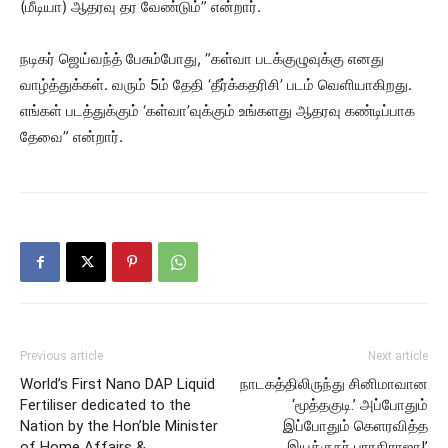
(மீடியா) ஆதரவு தர வேண்டும்” என்றார்.
நடிகர் ஜெய்வந்த் பேசும்போது, ”கள்வா படக்குழுவுக்கு எனது
வாழ்த்துக்கள். வரும் 5ம் தேதி ‘தீர்க்கதரிசி’ படம் வெளியாகிறது.
எங்கள் படத்துக்கும் ‘கள்வா’வுக்கும் உங்களது ஆதரவு கண்டிப்பாக
தேவை” என்றார்.
Previous article
Next article
World’s First Nano DAP Liquid
நாடகத்திலிருந்து சினிமாவான
Fertiliser dedicated to the
‘மூத்தகுடி.’ அப்போதும்
Nation by the Hon’ble Minister
இப்போதும் கெளரவித்த
of Home Affairs &
இயக்குநர் பாரதிராஜா!’