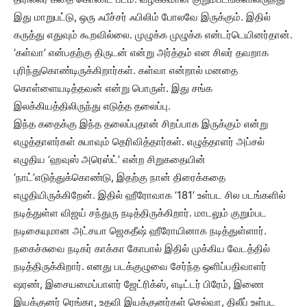
இது மாறுபட்டு, ஒரு ஃபீச்சர் ஃபிலிம் போலவே இருக்கும். இதில்
கருத்து எதுவும் கூறவில்லை. முழுக்க முழுக்க என்டர்டெயினர்தான்.
‘கள்வா’ என்பதற்கு திருடன் என்று அர்த்தம் என சிலர் தவறாக
புரிந்துகொண்டிருக்கிறார்கள். கள்வா என்றால் மனதை
கொள்ளையடித்தவன் என்று பொருள். இது சங்க
இலக்கியத்திலிருந்து எடுத்த தலைப்பு.
இந்த கதைக்கு இந்த தலைப்புதான் சிறப்பாக இருக்கும் என்று
எழுத்தாளர்கள் சுபாவும் தெரிவித்தார்கள். எழுத்தாளர் அப்சல்
எழுதிய ‘ஹவுஸ் அரெஸ்ட்’ என்ற சிறுகதையின்
‘நாட்’எடுத்துக்கொண்டு, இதற்கு நான் திரைக்கதை
எழுதியிருக்கிறேன். இதில் ஹீரோவாக ‘181’ உள்பட சில படங்களில்
நடித்துள்ள விஜய் சந்துரு நடித்திருக்கிறார். மாடலும் குறும்பட
நடிகையுமான அட்சயா ஜெகதீஷ் ஹீரோயினாக நடித்துள்ளார்.
நகைச்சுவை நடிகர் காக்கா கோபால் இதில் முக்கிய வேடத்தில்
நடித்திருக்கிறார். எனது படக்குழுவை சேர்ந்த ஒளிப்பதிவாளர்
ஷரண், இசையமைப்பாளர் ஜேட்ரிக்ஸ், எடிட்டர் பிரேம், இணை
இயக்குனர் ரெங்கா, உதவி இயக்குனர்கள் செல்வா, திலீப் உள்பட