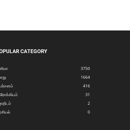
OPULAR CATEGORY
னிமா
3750
ொது
1664
மர்சனம்
416
ரோக்கியம்
31
ோதிடம்
2
சியல்
0