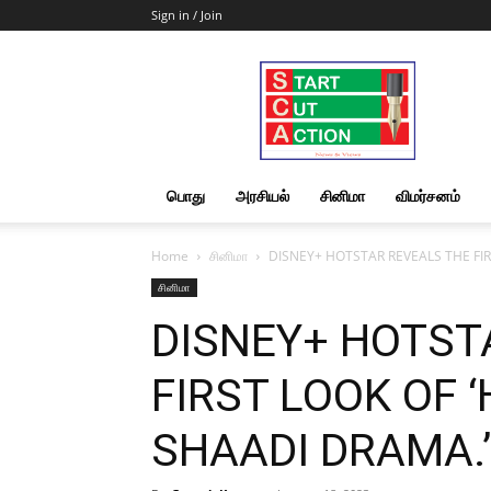
Sign in / Join
Start
Cut
Action
|
News
&
பொது
அரசியல்
சினிமா
விமர்சனம்
Views
Home
சினிமா
DISNEY+ HOTSTAR REVEALS THE FIR
சினிமா
DISNEY+ HOTST
FIRST LOOK OF 
SHAADI DRAMA.’