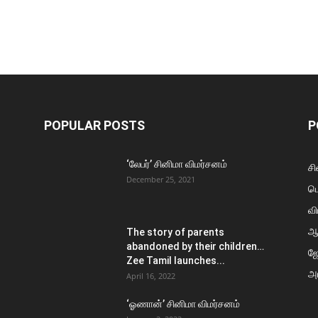
POPULAR POSTS
P
‘லேபர்’ சினிமா விமர்சனம்
சி
December 25, 2021
ப
வி
ஆ
The story of parents
abandoned by their children…
ஜ
Zee Tamil launches...
அர
April 16, 2022
‘ஓணான்’ சினிமா விமர்சனம்