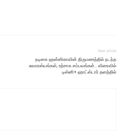
Next article
நடிகை ஹன்ஸிகாவின் திருமணத்தில் நடந்த
சுவாரஸ்யங்கள், உற்சாக சம்பவங்கள்… விரைவில்
டிஸ்னி+ ஹாட்ஸ்டார் தளத்தில்