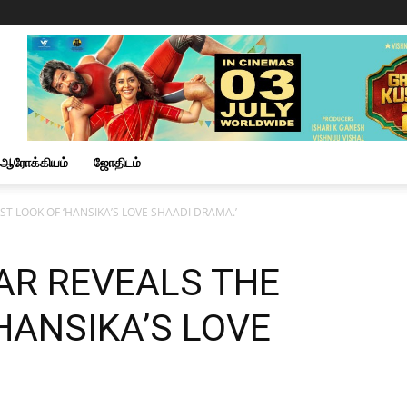
ஆரோக்கியம்
ஜோதிடம்
ST LOOK OF ‘HANSIKA’S LOVE SHAADI DRAMA.’
AR REVEALS THE
‘HANSIKA’S LOVE