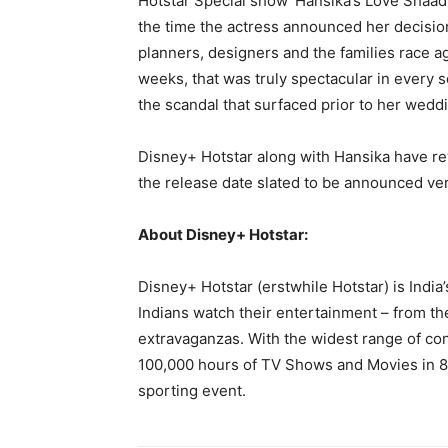
Hotstar Special show ‘Hansika’s Love Shaad
the time the actress announced her decision
planners, designers and the families race agai
weeks, that was truly spectacular in every 
the scandal that surfaced prior to her wedd
Disney+ Hotstar along with Hansika have rev
the release date slated to be announced ve
About Disney+ Hotstar:
Disney+ Hotstar (erstwhile Hotstar) is Indi
Indians watch their entertainment – from th
extravaganzas. With the widest range of con
100,000 hours of TV Shows and Movies in 8
sporting event.