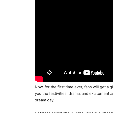
Now, for the first time ever, fans will get a
you the festivities, drama, and excitement 
dream day.