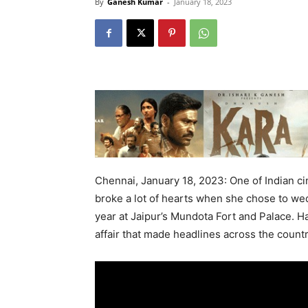
By
Ganesh Kumar
-
January 18, 2023
Chennai, January 18, 2023: One of Indian c
broke a lot of hearts when she chose to we
year at Jaipur’s Mundota Fort and Palace. 
affair that made headlines across the countr