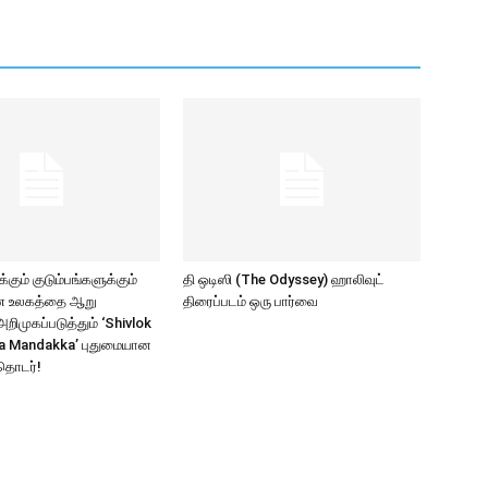
கும் குடும்பங்களுக்கும்
தி ஒடிஸி (The Odyssey) ஹாலிவுட்
ாண உலகத்தை ஆறு
திரைப்படம் ஒரு பார்வை
ிமுகப்படுத்தும் ‘Shivlok
a Mandakka’ புதுமையான
தொடர்!