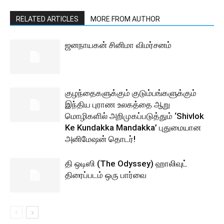
RELATED ARTICLES
MORE FROM AUTHOR
ஜனநாயகன் சினிமா விமர்சனம்
குழந்தைகளுக்கும் குடும்பங்களுக்கும்
இந்திய புராண உலகத்தை ஆறு
மொழிகளில் அறிமுகப்படுத்தும் ‘Shivlok
Ke Kundakka Mandakka’ புதுமையான
அனிமேஷன் தொடர்!
தி ஒடிஸி (The Odyssey) ஹாலிவுட்
திரைப்படம் ஒரு பார்வை