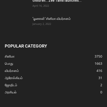
children… Zee Tamil launches...
April 16, 2022
‘ஓணான்’ சினிமா விமர்சனம்
January 2, 2022
POPULAR CATEGORY
சினிமா
3750
பொது
1663
விமர்சனம்
416
ஆரோக்கியம்
31
ஜோதிடம்
2
அரசியல்
0