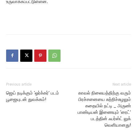
உருவாக்கப்பட்டுள்ளன.
Previous article
Next article
ஜெய் நடிக்கும் ‘ஒர்க்கர்’ படம்
காவல் நிலையத்திற்கு வரும்
பூஜையுடன் துவக்கம்!
பிரச்சனையை சுற்றிச்சுழலும்
கதையில் நட்டி _ அருண்
பாண்டியன் இணையும் ‘ரைட்’
படத்தின் ஃபர்ஸ்ட் லுக்
வெளியானது!