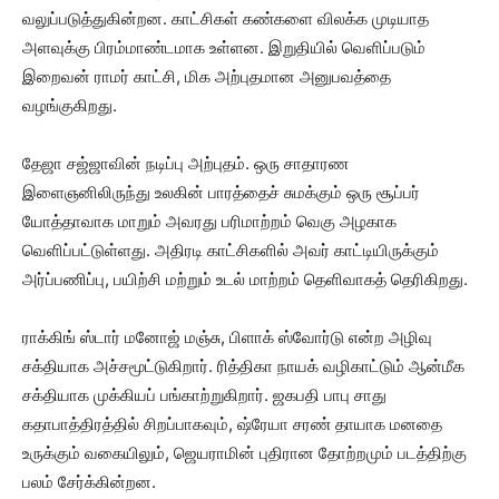
வலுப்படுத்துகின்றன. காட்சிகள் கண்களை விலக்க முடியாத
அளவுக்கு பிரம்மாண்டமாக உள்ளன. இறுதியில் வெளிப்படும்
இறைவன் ராமர் காட்சி, மிக அற்புதமான அனுபவத்தை
வழங்குகிறது.
தேஜா சஜ்ஜாவின் நடிப்பு அற்புதம். ஒரு சாதாரண
இளைஞனிலிருந்து உலகின் பாரத்தைச் சுமக்கும் ஒரு சூப்பர்
யோத்தாவாக மாறும் அவரது பரிமாற்றம் வெகு அழகாக
வெளிப்பட்டுள்ளது. அதிரடி காட்சிகளில் அவர் காட்டியிருக்கும்
அர்ப்பணிப்பு, பயிற்சி மற்றும் உடல் மாற்றம் தெளிவாகத் தெரிகிறது.
ராக்கிங் ஸ்டார் மனோஜ் மஞ்சு, பிளாக் ஸ்வோர்டு என்ற அழிவு
சக்தியாக அச்சமூட்டுகிறார். ரித்திகா நாயக் வழிகாட்டும் ஆன்மீக
சக்தியாக முக்கியப் பங்காற்றுகிறார். ஜகபதி பாபு சாது
கதாபாத்திரத்தில் சிறப்பாகவும், ஷ்ரேயா சரண் தாயாக மனதை
உருக்கும் வகையிலும், ஜெயராமின் புதிரான தோற்றமும் படத்திற்கு
பலம் சேர்க்கின்றன.