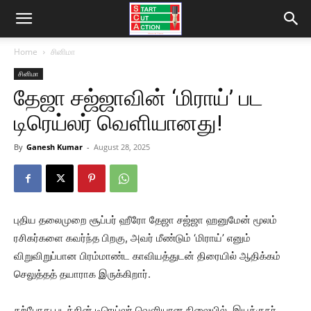
Home
சினிமா
சினிமா
தேஜா சஜ்ஜாவின் ‘மிராய்’ பட
டிரெய்லர் வெளியானது!
By
Ganesh Kumar
-
August 28, 2025
புதிய தலைமுறை சூப்பர் ஹீரோ தேஜா சஜ்ஜா ஹனுமேன் மூலம்
ரசிகர்களை கவர்ந்த பிறகு, அவர் மீண்டும் ‘மிராய்’ எனும்
விறுவிறுப்பான பிரம்மாண்ட காவியத்துடன் திரையில் ஆதிக்கம்
செலுத்தத் தயாராக இருக்கிறார்.
தற்போது படத்தின் டிரெய்லர் வெளியான நிலையில், இயக்குநர்