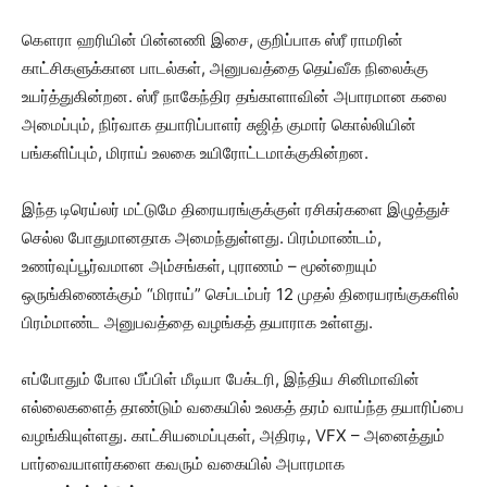
கௌரா ஹரியின் பின்னணி இசை, குறிப்பாக ஸ்ரீ ராமரின்
காட்சிகளுக்கான பாடல்கள், அனுபவத்தை தெய்வீக நிலைக்கு
உயர்த்துகின்றன. ஸ்ரீ நாகேந்திர தங்காளாவின் அபாரமான கலை
அமைப்பும், நிர்வாக தயாரிப்பாளர் சுஜித் குமார் கொல்லியின்
பங்களிப்பும், மிராய் உலகை உயிரோட்டமாக்குகின்றன.
இந்த டிரெய்லர் மட்டுமே திரையரங்குக்குள் ரசிகர்களை இழுத்துச்
செல்ல போதுமானதாக அமைந்துள்ளது. பிரம்மாண்டம்,
உணர்வுப்பூர்வமான அம்சங்கள், புராணம் – மூன்றையும்
ஒருங்கிணைக்கும் “மிராய்” செப்டம்பர் 12 முதல் திரையரங்குகளில்
பிரம்மாண்ட அனுபவத்தை வழங்கத் தயாராக உள்ளது.
எப்போதும் போல பீப்பிள் மீடியா பேக்டரி, இந்திய சினிமாவின்
எல்லைகளைத் தாண்டும் வகையில் உலகத் தரம் வாய்ந்த தயாரிப்பை
வழங்கியுள்ளது. காட்சியமைப்புகள், அதிரடி, VFX – அனைத்தும்
பார்வையாளர்களை கவரும் வகையில் அபாரமாக