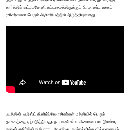
கார்த்திக் கட்டமனேனி கட்டமைத்திருக்கும் பிரமாண்ட உலகம்
ரசிகர்களை பெரும் ஆச்சரியத்தில் ஆழ்த்தியுள்ளது.
படத்தின் ஃபர்ஸ்ட் கிளிம்ப்ஸே ரசிகர்கள் மத்தியில் பெரும்
தாக்கத்தை ஏற்படுத்தியது. நாயகனின் வலிமையை மட்டுமல்ல,
அவன் எதிர்நின்று போராட வேண்டிய ஆற்றல்மிக்க வில்லனையும்