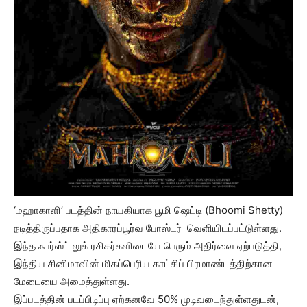
‘மஹாகாளி’ படத்தின் நாயகியாக பூமி ஷெட்டி (Bhoomi Shetty)
நடித்திருப்பதாக அதிகாரப்பூர்வ போஸ்டர் வெளியிடப்பட்டுள்ளது.
இந்த ஃபர்ஸ்ட் லுக் ரசிகர்களிடையே பெரும் அதிர்வை ஏற்படுத்தி,
இந்திய சினிமாவின் மிகப்பெரிய காட்சிப் பிரமாண்டத்திற்கான
மேடையை அமைத்துள்ளது.
இப்படத்தின் படப்பிடிப்பு ஏற்கனவே 50% முடிவடைந்துள்ளதுடன்,