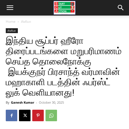
Home
சினிமா
சினிமா
இந்திய சூப்பர் ஹீரோ
திரைப்படங்களை மறுபரிமாணம்
செய்த தொலைநோக்கு
இயக்குநர் பிரசாந்த் வர்மாவின்
மஹாகாளி படத்தின் ஃபர்ஸ்ட்
லுக் வெளியானது!
By
Ganesh Kumar
-
October 30, 2025