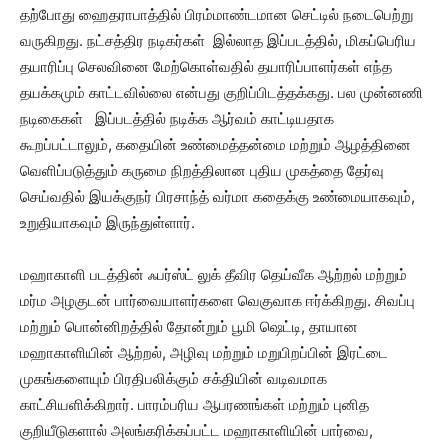
தற்போது ஹைதராபாத்தில் பிரம்மாண்டமான செட்டில் நடைபெற்று
வருகிறது. நட்சத்திர நடிகர்கள் இல்லாத இப்படத்தில், மிகப்பெரிய
தயாரிப்பு செலவினை மேற்கொள்வதில் தயாரிப்பாளர்கள் எந்த
தயக்கமும் காட்டவில்லை என்பது குறிப்பிடத்தக்கது. பல முன்னணி
நடிகைகள் இப்படத்தில் நடிக்க ஆர்வம் காட்டியதாக
கூறப்பட்டாலும், கதையின் உண்மைத்தன்மை மற்றும் ஆழத்தினை
வெளிப்படுத்தும் கருமை நிறத்திலான புதிய முகத்தை தேர்வு
செய்வதில் இயக்குநர் பிரசாந்த் வர்மா கதைக்கு உண்மையாகவும்,
உறுதியாகவும் இருந்துள்ளார்.
மஹாகாளி படத்தின் ஃபர்ஸ்ட் லுக் தீவிர தெய்வீக ஆற்றல் மற்றும்
மர்ம அழகுடன் பார்வையாளர்களை வெகுவாக ஈர்க்கிறது. சிவப்பு
மற்றும் பொன்னிறத்தில் தோன்றும் பூமி ஷெட்டி, தாயான
மஹாகாளியின் ஆற்றல், அழிவு மற்றும் மறுபிறப்பின் இரட்டை
முகங்களையும் பிரதிபலிக்கும் சக்தியின் வடிவமாக
காட்சியளிக்கிறார். பாரம்பரிய ஆபரணங்கள் மற்றும் புனித
குறியீடுகளால் அலங்கரிக்கப்பட்ட மஹாகாளியின் பார்வை,