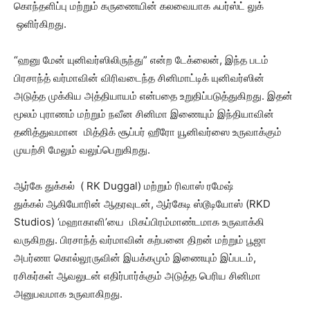
கொந்தளிப்பு மற்றும் கருணையின் கலவையாக ஃபர்ஸ்ட் லுக்
ஒளிர்கிறது.
“ஹனு மேன் யுனிவர்ஸிலிருந்து” என்ற டேக்லைன், இந்த படம்
பிரசாந்த் வர்மாவின் விரிவடைந்த சினிமாட்டிக் யுனிவர்ஸின்
அடுத்த முக்கிய அத்தியாயம் என்பதை உறுதிப்படுத்துகிறது. இதன்
மூலம் புராணம் மற்றும் நவீன சினிமா இணையும் இந்தியாவின்
தனித்துவமான மித்திக் சூப்பர் ஹீரோ யூனிவர்ஸை உருவாக்கும்
முயற்சி மேலும் வலுப்பெறுகிறது.
ஆர்கே துக்கல் ( RK Duggal) மற்றும் ரிவாஸ் ரமேஷ்
துக்கல் ஆகியோரின் ஆதரவுடன், ஆர்கேடி ஸ்டூடியோஸ் (RKD
Studios) ‘மஹாகாளி’யை மிகப்பிரம்மாண்டமாக உருவாக்கி
வருகிறது. பிரசாந்த் வர்மாவின் கற்பனை திறன் மற்றும் பூஜா
அபர்ணா கொல்லூருவின் இயக்கமும் இணையும் இப்படம்,
ரசிகர்கள் ஆவலுடன் எதிர்பார்க்கும் அடுத்த பெரிய சினிமா
அனுபவமாக உருவாகிறது.