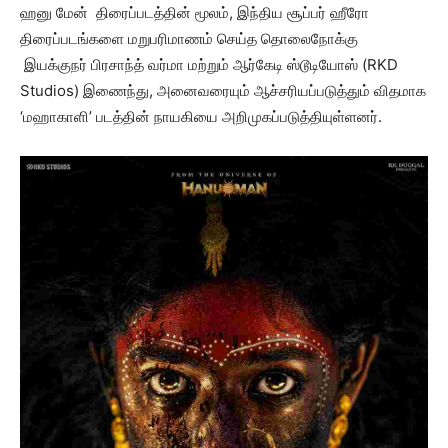
ஹனு மேன் திரைப்படத்தின் மூலம், இந்திய சூப்பர் ஹீரோ
திரைப்படங்களை மறுபரிமாணம் செய்த தொலைநோக்கு
இயக்குநர் பிரசாந்த் வர்மா மற்றும் ஆர்கேடி ஸ்டூடியோஸ் (RKD
Studios) இணைந்து, அனைவரையும் ஆச்சரியப்படுத்தும் விதமாக
‘மஹாகாளி’ படத்தின் நாயகியை அறிமுகப்படுத்தியுள்ளனர்.