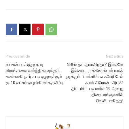
Previous article
Next article
பைசன் படக்குழு கபடி
ரிலீஸ் தாமதமாகிறதா? இல்லவே
வீராங்கனை கார்த்திகாவுக்கும்,
இல்லை… ராக்கிங் ஸ்டார் யாஷ்
கண்ணகி நகர் கபடி குழுவுக்கும்
நடிக்கும் ‘டாக்ஸிக்: எ ஃபேரி டேல்
ரூ 10 லட்சம் வழங்கி ஊக்குவிப்பு!
ஃபார் கிரோன் -அப்ஸ்’
திட்டமிட்டபடி மார்ச் 19 அன்று
திரையரங்குகளில்
வெளியாகிறது!