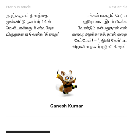
Previous article
Next article
குழந்தைகள் தினத்தை
மக்கள் மனதில் பெரிய
முன்னிட்டு நவம்பர் 14-ல்
ஹீரோவாக இடம் பிடிக்க
வெளியாகிறது 6 சர்வதேச
வேண்டும் என்பதுதான் என்
விருதுகளை வென்ற ‘கிணறு.’
கனவு; அதற்காகத் தான் கதை
கேட்டேன்! – ‘ரஜினி கேங்’ பட
விழாவில் நடிகர் ரஜினி கிஷன்
Ganesh Kumar