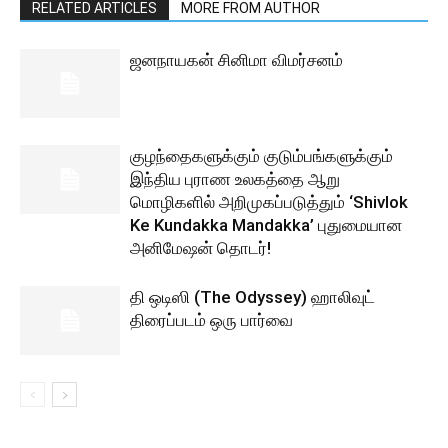
RELATED ARTICLES
MORE FROM AUTHOR
ஜனநாயகன் சினிமா விமர்சனம்
குழந்தைகளுக்கும் குடும்பங்களுக்கும்
இந்திய புராண உலகத்தை ஆறு
மொழிகளில் அறிமுகப்படுத்தும் ‘Shivlok
Ke Kundakka Mandakka’ புதுமையான
அனிமேஷன் தொடர்!
தி ஒடிஸி (The Odyssey) ஹாலிவுட்
திரைப்படம் ஒரு பார்வை