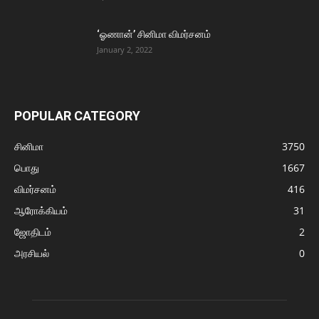
‘ஓணான்’ சினிமா விமர்சனம்
January 2, 2022
POPULAR CATEGORY
சினிமா
3750
பொது
1667
விமர்சனம்
416
ஆரோக்கியம்
31
ஜோதிடம்
2
அரசியல்
0