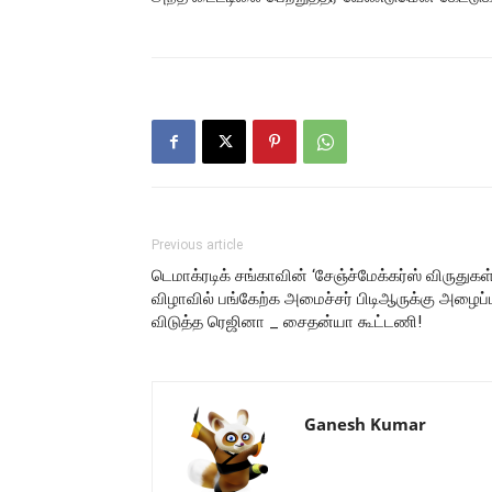
Previous article
டெமாக்ரடிக் சங்காவின் ‘சேஞ்ச்மேக்கர்ஸ் விருதுகள்
விழாவில் பங்கேற்க அமைச்சர் பிடிஆருக்கு அழைப்ப
விடுத்த ரெஜினா _ சைதன்யா கூட்டணி!
Ganesh Kumar