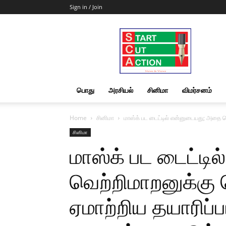
Sign in / Join
Start
Cut
Action
|
News
&
பொது
அரசியல்
சினிமா
விமர்சனம்
Views
Home
சினிமா
மாஸ்க் பட டைட்டில் என்னுடையது; அதை வெ
சினிமா
மாஸ்க் பட டைட்ட
வெற்றிமாறனுக்கு
ஏமாற்றிய தயாரிப்ப