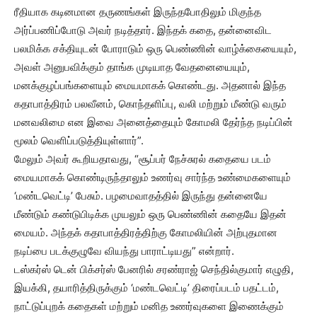
ரீதியாக கடினமான தருணங்கள் இருந்தபோதிலும் மிகுந்த
அர்ப்பணிப்போடு அவர் நடித்தார். இந்தக் கதை, தன்னைவிட
பலமிக்க சக்தியுடன் போராடும் ஒரு பெண்ணின் வாழ்க்கையையும்,
அவள் அனுபவிக்கும் தாங்க முடியாத வேதனையையும்,
மனக்குழப்பங்களையும் மையமாகக் கொண்டது. அதனால் இந்த
கதாபாத்திரம் பலவீனம், கொந்தளிப்பு, வலி மற்றும் மீண்டு வரும்
மனவலிமை என இவை அனைத்தையும் கோமலி தேர்ந்த நடிப்பின்
மூலம் வெளிப்படுத்தியுள்ளார்”.
மேலும் அவர் கூறியதாவது, “சூப்பர் நேச்சுரல் கதையை படம்
மையமாகக் கொண்டிருந்தாலும் உணர்வு சார்ந்த உண்மைகளையும்
‘மண்டவெட்டி’ பேசும். பழமைவாதத்தில் இருந்து தன்னையே
மீண்டும் கண்டுபிடிக்க முயலும் ஒரு பெண்ணின் கதையே இதன்
மையம். அந்தக் கதாபாத்திரத்திற்கு கோமலியின் அற்புதமான
நடிப்பை படக்குழுவே வியந்து பாராட்டியது” என்றார்.
டஸ்கர்ஸ் டென் பிக்சர்ஸ் பேனரில் சரண்ராஜ் செந்தில்குமார் எழுதி,
இயக்கி, தயாரித்திருக்கும் ‘மண்டவெட்டி’ திரைப்படம் பதட்டம்,
நாட்டுப்புறக் கதைகள் மற்றும் மனித உணர்வுகளை இணைக்கும்