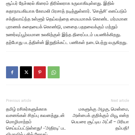
சூப்பர் நேச்சுரல் கிரைம் திரில்லராக உருவாகியுள்ளது. இதில்
கதாநாயகியாக கோமலி பிரசாத் நடித்துள்ளார். ‘செஞ்சி’ எனப்படும்
சக்திவாய்ந்த உள்ளூர் தெய்வத்தை மையமாகக் கொண்ட மர்மமான
புராணக் கதையைக் கொண்டு, மனதை பதறவைக்கும் மற்றும்
உணர்வுப்பூர்வமான உலகிற்குள் இந்த திரைப்படம் பயணிக்கிறது.
தற்போது படத்தின்ன் இறுதிக்கட்ட பணிகள் நடைபெற்று வருகிறது.
Previous article
Next article
தமிழ் ரசிகர்களுக்காக
மகளுக்கு அழகு, மென்மை,
வசனங்கள் சிறப்பு கவனத்துடன்
அன்பைக் குறிக்கும் மியூ என்ற
மொழிமாற்றம்
பெயரை சூட்டிய அட்லீ – பிரியா
செய்யப்பட்டுள்ளது! -‘அதிரடி’ பட
தம்பதி!
விழாவில் பசில் ஜோசப்