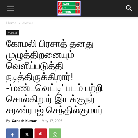
Home
சினிமா
சினிமா
கோமலி பிரசாத் தனது
முழுத்திறனையும்
வெளிப்படுத்தி
நடித்திருக்கிறார்!
-‘மண்டவெட்டி’ படம் பற்றி
சொல்கிறார் இயக்குநர்
சரண்ராஜ் செந்தில்குமார்
By
Ganesh Kumar
-
May 17, 2026