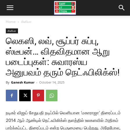
Home
சினிமா
சினிமா
லெகஸி, லவ், சூப்பர் சுப்பு,
ஸ்டீபன்… விதவிதமான ஆறு
படைப்புகள்: சுவாரஸ்ய
அனுபவம் தரும் நெட்ஃபிலிக்ஸ்!
By
Ganesh Kumar
-
October 14, 2025
நடிகர் விஜய் சேதுபதி நடிப்பில் வெளியான ‘மகாராஜா’ திரைப்படம்
2014 ஆம் ஆண்டில் நெட்ஃபிலிக்ஸ் தளத்தில் உலகளவில் அதிகம்
பார்க்கப்பட்ட திரைப்படம் என்ற பெருமையை பெற்றது. அதேபோல,