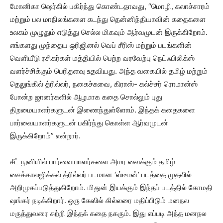
மோனிகா ஷெர்கில் பகிர்ந்து கொண்டதாவது, “மொழி, கலாச்சாரம்
மற்றும் பல மாநிலங்களை கடந்து தென்னிந்தியாவின் கதைகளை
உலகம் முழுதும் எடுத்து செல்ல மிகவும் ஆர்வமுடன் இருக்கிறோம்.
எங்களது முந்தைய ஒரிஜினல் வெப் சீரிஸ் மற்றும் படங்களின்
வெளியீடு ரசிகர்கள் மத்தியில் பெற்ற வரவேற்பு நெட்ஃபிலிக்ஸ்
வளர்ச்சிக்கும் பெரிதளவு உதவியது. அந்த வகையில் தமிழ் மற்றும்
தெலுங்கில் த்ரில்லர், நகைச்சுவை, கிராஸ்- கல்ச்சர் ரொமான்ஸ்
போன்ற ஜானர்களில் ஆழமாக கதை சொல்லும் புது
திறமையாளர்களுடன் இணைந்துள்ளோம். இந்தக் கதைகளை
பார்வையாளர்களுடன் பகிர்ந்து கொள்ள ஆர்வமுடன்
இருக்கிறோம்” என்றார்.
சீட் நுனியில் பார்வையாளர்களை அமர வைக்கும் தமிழ்
சைக்காலஜிக்கல் த்ரில்லர் படமான ‘ஸ்டீபன்’ படத்தை முதலில்
அறிமுகப்படுத்துகிறோம். மிதுன் இயக்கும் இந்தப் படத்தில் கோமதி
ஷங்கர் நடிக்கிறார். ஒரு கேஸில் கில்லரை மதிப்பிடும் மனநல
மருத்துவரை சுற்றி இந்தக் கதை நகரும். இது எப்படி அந்த மனநல