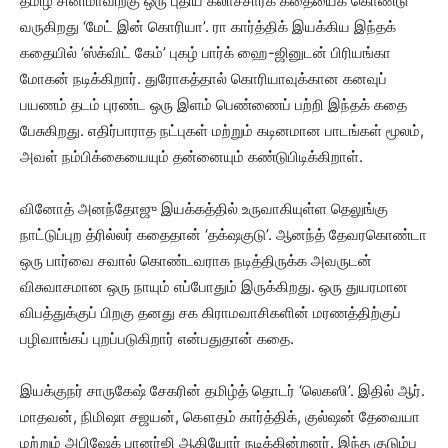
தமிழ் சினிமாவிற்கு ஒரு புதிய கலாச்சாரக் கதையைக் கொண்டு
வருகிறது ‘மேட் இன் கொரியா’. ரா கார்த்திக் இயக்கிய இந்தக்
கதையில் ‘ஸ்க்விட் கேம்’ புகழ் பார்க் ஹை-ஜினுடன் பிரியங்கா
மோகன் நடிக்கிறார். துரோகத்தால் கொரியாவுக்கான கனவுப்
பயணம் தடம் புரண்ட ஒரு இளம் பெண்ணைப் பற்றி இந்தக் கதை
பேசுகிறது. எதிர்பாராத நட்புகள் மற்றும் கடினமான பாடங்கள் மூலம்,
அவள் நம்பிக்கையையும் தன்னையும் கண்டுபிடிக்கிறாள்.
வினோத் அனந்தோஜு இயக்கத்தில் உருவாகியுள்ள தெலுங்கு
நாட்டுப்புற த்ரில்லர் கதைதான் ‘தக்‌ஷகுடு’. ஆனந்த் தேவரகொண்டா
ஒரு பார்வை சவால் கொண்டவராக நடித்திருக்க அவருடன்
விசுவாசமான ஒரு நாயும் எப்போதும் இருக்கிறது. ஒரு துயரமான
விபத்துக்குப் பிறகு தனது சக கிராமவாசிகளின் மரணத்திற்குப்
பழிவாங்கப் புறப்படுகிறார் என்பதுதான் கதை.
இயக்குநர் சாருகேஷ் சேகரின் தமிழ்த் தொடர் ‘லெகஸி’. இதில் ஆர்.
மாதவன், நிமிஷா சஜயன், கௌதம் கார்த்திக், குல்ஷன் தேவையா
மற்றும் அபிஷேக் பானர்ஜி ஆகியோர் நடிக்கின்றனர். இந்த குடும்ப