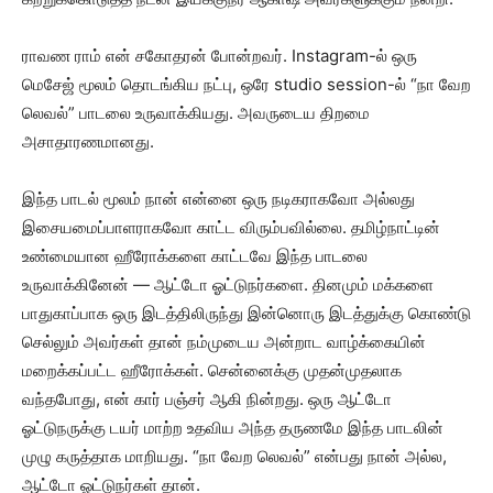
ராவண ராம் என் சகோதரன் போன்றவர். Instagram-ல் ஒரு
மெசேஜ் மூலம் தொடங்கிய நட்பு, ஒரே studio session-ல் “நா வேற
லெவல்” பாடலை உருவாக்கியது. அவருடைய திறமை
அசாதாரணமானது.
இந்த பாடல் மூலம் நான் என்னை ஒரு நடிகராகவோ அல்லது
இசையமைப்பாளராகவோ காட்ட விரும்பவில்லை. தமிழ்நாட்டின்
உண்மையான ஹீரோக்களை காட்டவே இந்த பாடலை
உருவாக்கினேன் — ஆட்டோ ஓட்டுநர்களை. தினமும் மக்களை
பாதுகாப்பாக ஒரு இடத்திலிருந்து இன்னொரு இடத்துக்கு கொண்டு
செல்லும் அவர்கள் தான் நம்முடைய அன்றாட வாழ்க்கையின்
மறைக்கப்பட்ட ஹீரோக்கள். சென்னைக்கு முதன்முதலாக
வந்தபோது, என் கார் பஞ்சர் ஆகி நின்றது. ஒரு ஆட்டோ
ஓட்டுநருக்கு டயர் மாற்ற உதவிய அந்த தருணமே இந்த பாடலின்
முழு கருத்தாக மாறியது. “நா வேற லெவல்” என்பது நான் அல்ல,
ஆட்டோ ஓட்டுநர்கள் தான்.