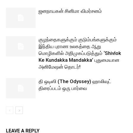
ஜனநாயகன் சினிமா விமர்சனம்
குழந்தைகளுக்கும் குடும்பங்களுக்கும்
இந்திய புராண உலகத்தை ஆறு
மொழிகளில் அறிமுகப்படுத்தும் ‘Shivlok
Ke Kundakka Mandakka’ புதுமையான
அனிமேஷன் தொடர்!
தி ஒடிஸி (The Odyssey) ஹாலிவுட்
திரைப்படம் ஒரு பார்வை
LEAVE A REPLY