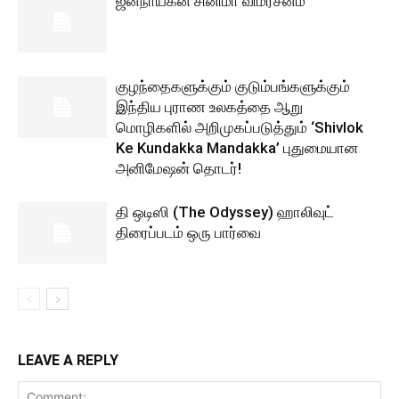
ஜனநாயகன் சினிமா விமர்சனம்
குழந்தைகளுக்கும் குடும்பங்களுக்கும்
இந்திய புராண உலகத்தை ஆறு
மொழிகளில் அறிமுகப்படுத்தும் ‘Shivlok
Ke Kundakka Mandakka’ புதுமையான
அனிமேஷன் தொடர்!
தி ஒடிஸி (The Odyssey) ஹாலிவுட்
திரைப்படம் ஒரு பார்வை
LEAVE A REPLY