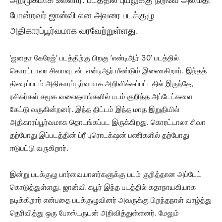
அறிமுகமாக உள்ளார். படத்தில் புயலுக்கு நடுவே அமைதி
போன்றவர் ஜான்வி என அவரை படக்குழு
அதிகாரப்பூர்வமாக வரவேற்றுள்ளது.
’ஜனதா கேரேஜ்’ படத்திற்கு பிறகு ’என்டிஆர் 30’ படத்தில்
கொரட்டாலா சிவாவுடன் என்டிஆர் மீண்டும் இணைகிறார். இந்தத்
திரைப்படம் அதிகாரப்பூர்வமாக அறிவிக்கப்பட்டதில் இருந்தே,
ரசிகர்கள் சமூக வலைதளங்களில் படம் குறித்த அப்டேட்களை
கேட்டு வருகின்றனர். இந்த திட்டம் இந்த மாத இறுதியில்
அதிகாரப்பூர்வமாக தொடங்கப்பட இருக்கிறது. கொரட்டாலா சிவா
தற்போது இப்படத்தின் ப்ரீ புரொடக்‌ஷன் பணிகளில் தற்போது
ஈடுபட்டு வருகிறார்.
இன்று படக்குழு பார்வையாளர்களுக்கு படம் குறித்தான அப்டேட்
கொடுத்துள்ளது. ஜான்வி கபூர் இந்த படத்தில் கதாநாயகியாக
நடிக்கிறார் என்பதை படக்குழுவினர் அவருக்கு பிறந்தநாள் வாழ்த்து
தெரிவித்து ஒரு போஸ்டருடன் அறிவித்துள்ளனர். மேலும்