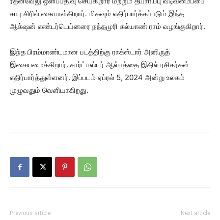
ரத்னவேலு ஒளிப்பதிவு செய்கிறார் மற்றும் தயாரிப்பு வடிவமைப்பை
சாபு சிரில் கையாள்கிறார். மிகவும் எதிர்பார்க்கப்படும் இந்த
ஆக்‌ஷன் எண்டர்டெய்னரை நந்தமுரி கல்யாண் ராம் வழங்குகிறார்.
இந்த பிரம்மாண்டமான படத்திற்கு ராக்ஸ்டார் அனிருத்
இசையமைக்கிறார். சார்ட்பஸ்டர் ஆல்பத்தை இதில் ரசிகர்கள்
எதிர்பார்த்துள்ளனர். இப்படம் ஏப்ரல் 5, 2024 அன்று உலகம்
முழுவதும் வெளியாகிறது.
Previous article
Next article