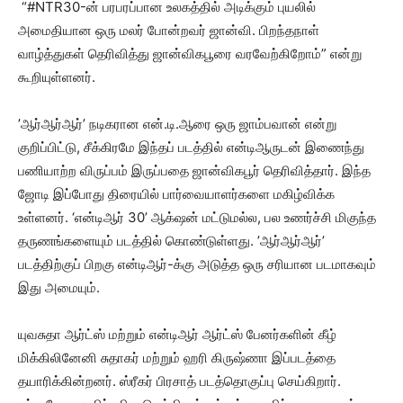
“#NTR30-ன் பரபரப்பான உலகத்தில் அடிக்கும் புயலில்
அமைதியான ஒரு மலர் போன்றவர் ஜான்வி. பிறந்தநாள்
வாழ்த்துகள் தெரிவித்து ஜான்விகபூரை வரவேற்கிறோம்” என்று
கூறியுள்ளனர்.
’ஆர்ஆர்ஆர்’ நடிகரான என்.டி.ஆரை ஒரு ஜாம்பவான் என்று
குறிப்பிட்டு, சீக்கிரமே இந்தப் படத்தில் என்டிஆருடன் இணைந்து
பணியாற்ற விருப்பம் இருப்பதை ஜான்விகபூர் தெரிவித்தார். இந்த
ஜோடி இப்போது திரையில் பார்வையாளர்களை மகிழ்விக்க
உள்ளனர். ‘என்டிஆர் 30’ ஆக்‌ஷன் மட்டுமல்ல, பல உணர்ச்சி மிகுந்த
தருணங்களையும் படத்தில் கொண்டுள்ளது. ’ஆர்ஆர்ஆர்’
படத்திற்குப் பிறகு என்டிஆர்-க்கு அடுத்த ஒரு சரியான படமாகவும்
இது அமையும்.
யுவசுதா ஆர்ட்ஸ் மற்றும் என்டிஆர் ஆர்ட்ஸ் பேனர்களின் கீழ்
மிக்கிலினேனி சுதாகர் மற்றும் ஹரி கிருஷ்ணா இப்படத்தை
தயாரிக்கின்றனர். ஸ்ரீகர் பிரசாத் படத்தொகுப்பு செய்கிறார்.