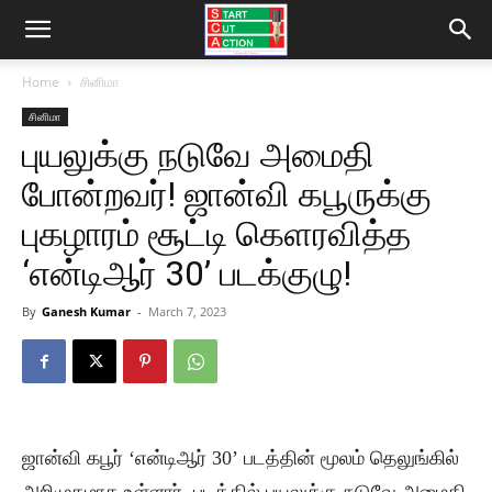
Home
சினிமா
சினிமா
புயலுக்கு நடுவே அமைதி
போன்றவர்! ஜான்வி கபூருக்கு
புகழாரம் சூட்டி கெளரவித்த
‘என்டிஆர் 30’ படக்குழு!
By
Ganesh Kumar
-
March 7, 2023
ஜான்வி கபூர் ‘என்டிஆர் 30’ படத்தின் மூலம் தெலுங்கில்