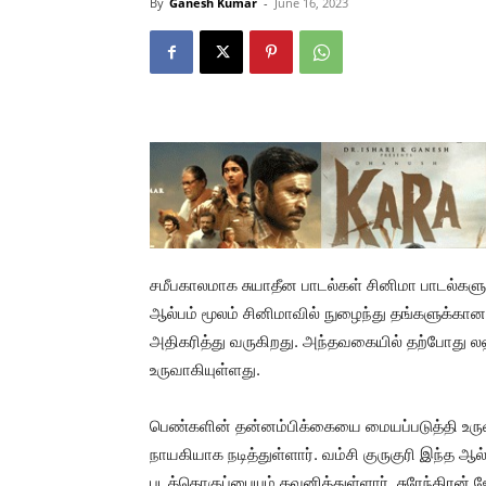
By
Ganesh Kumar
-
June 16, 2023
சமீபகாலமாக சுயாதீன பாடல்கள் சினிமா பாடல்க
ஆல்பம் மூலம் சினிமாவில் நுழைந்து தங்களுக்
அதிகரித்து வருகிறது. அந்தவகையில் தற்போது லஹ
உருவாகியுள்ளது.
பெண்களின் தன்னம்பிக்கையை மையப்படுத்தி உரு
நாயகியாக நடித்துள்ளார். வம்சி குருகுரி இந்த ஆ
படத்தொகுப்பையும் கவனித்துள்ளார். சுரேந்திரன் ஜ