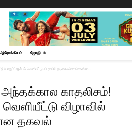
ஆரோக்கியம்
ஜோதிடம்
-‘நீ போதும்’ ஆல்பம் வெளியீட்டு விழாவில் நடிகை மீனா சொன்ன...
் அந்தக்கால காதலிசம்!
் வெளியீட்டு விழாவில்
்ன தகவல்