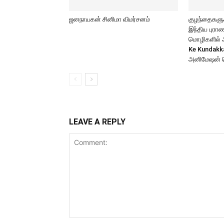
ஜனநாயகன் சினிமா விமர்சனம்
குழந்தைகளுக்
இந்திய புர
மொழிகளில் அற
Ke Kundakk
அனிமேஷன் 
LEAVE A REPLY