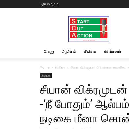
Sign in / Join
Start
Cut
Action
|
News
&
பொது
அரசியல்
சினிமா
விமர்சனம்
Views
Home
சினிமா
சீயான் விக்ரமுடன் அந்தக்கால காதலிசம்! 
சினிமா
சீயான் விக்ரமுடன
-‘நீ போதும்’ ஆல்பம
நடிகை மீனா சொன