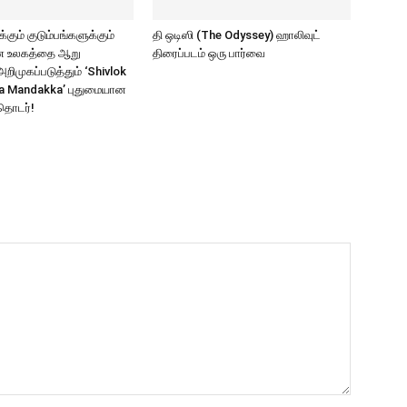
கும் குடும்பங்களுக்கும்
தி ஒடிஸி (The Odyssey) ஹாலிவுட்
ாண உலகத்தை ஆறு
திரைப்படம் ஒரு பார்வை
ிமுகப்படுத்தும் ‘Shivlok
a Mandakka’ புதுமையான
தொடர்!