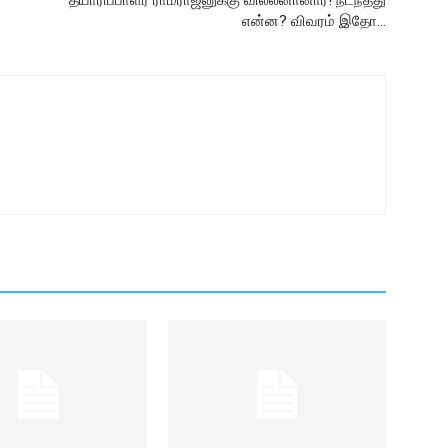
தயாரிப்பாளர் ராமராஜனுக்கு வில்லனானார்! நடந்தது
என்ன? விவரம் இதோ…