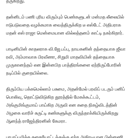
தருகிறது.
தன்னிடம் பணி புரிய விரும்பும் பெண்களுடன் மன்மத லீலையில்
ஈடுபடுவதை வழக்கமாக வைத்திருக்கிற டீ எஸ்டேட் அதிபராக
மதன் எஸ் ராஜா மென்மையான வில்லத்தனம் காட்டி நகர்கிறார்.
பாடினியின் காதலராக வி.ஜே.பப்பு, நாயகனின் தந்தையாக ஜீவா
ரவி, அம்மாவாக பிரவீணா, சிறுமி மாதவியின் தந்தையாக
முருகானந்தம் என இன்னபிற பாத்திரங்களை ஏற்றிருப்போரின்
நடிப்பில் குறையில்லை.
திரும்பிய பக்கமெல்லாம் பசுமை, அதன்மேல் பரவிப் படரும் பனிப்
பொலிவு, தொட்டுவிடுகிற தூரத்தில் மேகக்கூட்டம்,
அங்குமிங்குமாய் பாய்கிற அருவி என கதை நிகழ்விடத்தின்
அழகை வாரிச் சுருட்டி கண்களுக்கு விருந்தாக்கியிருக்கிறது
ஆனந்த் ராஜேந்திரனின் கேமரா.
பரபரப்புமிக்க கதையோட்டத்துக்கு ஏற்ற அதிரடியான பின்னணி