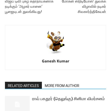
விஜய் டிவி புகழ் கதாநாயகனாக
மோகன் ஸ்டுடியோஸ்’ துவக்க
நடிக்கும் ‘அழகர் யானை’
விழாவில் நடிகர்
பூஜையுடன் துவங்கியது!
சிவகார்த்திகேயன்
Ganesh Kumar
RELATED ARTICLES
MORE FROM AUTHOR
ராவ் பகதூர் (தெலுங்கு) சினிமா விமர்சனம்